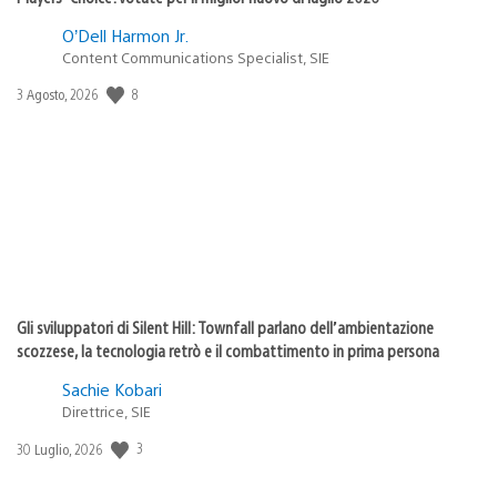
O’Dell Harmon Jr.
Content Communications Specialist, SIE
8
Data
3 Agosto, 2026
di
pubblicazione:
Gli sviluppatori di Silent Hill: Townfall parlano dell’ambientazione
scozzese, la tecnologia retrò e il combattimento in prima persona
Sachie Kobari
Direttrice, SIE
3
Data
30 Luglio, 2026
di
pubblicazione: