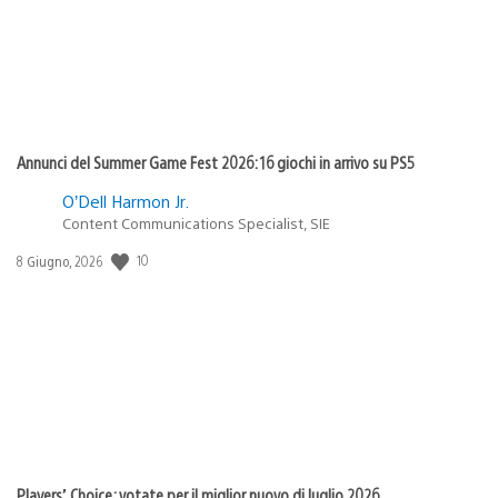
Annunci del Summer Game Fest 2026: 16 giochi in arrivo su PS5
O’Dell Harmon Jr.
Content Communications Specialist, SIE
10
Data
8 Giugno, 2026
di
pubblicazione:
Players’ Choice: votate per il miglior nuovo di luglio 2026