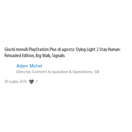
Giochi mensili PlayStation Plus di agosto: Dying Light 2 Stay Human:
Reloaded Edition, Big Walk, Signalis
Adam Michel
Director, Content Acquisition & Operations, SIE
7
Data
28 Luglio, 2026
di
pubblicazione: