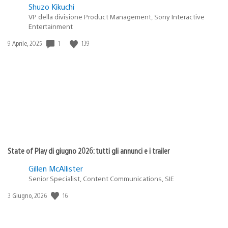
Shuzo Kikuchi
VP della divisione Product Management, Sony Interactive
Entertainment
1
139
Data
9 Aprile, 2025
di
pubblicazione:
State of Play di giugno 2026: tutti gli annunci e i trailer
Gillen McAllister
Senior Specialist, Content Communications, SIE
16
Data
3 Giugno, 2026
di
pubblicazione: