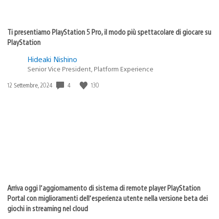
Ti presentiamo PlayStation 5 Pro, il modo più spettacolare di giocare su
PlayStation
Hideaki Nishino
Senior Vice President, Platform Experience
4
130
Data
12 Settembre, 2024
di
pubblicazione:
Arriva oggi l’aggiornamento di sistema di remote player PlayStation
Portal con miglioramenti dell’esperienza utente nella versione beta dei
giochi in streaming nel cloud