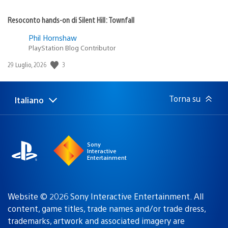
Resoconto hands-on di Silent Hill: Townfall
Phil Hornshaw
PlayStation Blog Contributor
3
Data
29 Luglio, 2026
di
pubblicazione:
Torna su
Italiano
Seleziona
Regione
una
attuale:
Regione
Sony
Interactive
Entertainment
Website © 2026 Sony Interactive Entertainment. All
content, game titles, trade names and/or trade dress,
trademarks, artwork and associated imagery are