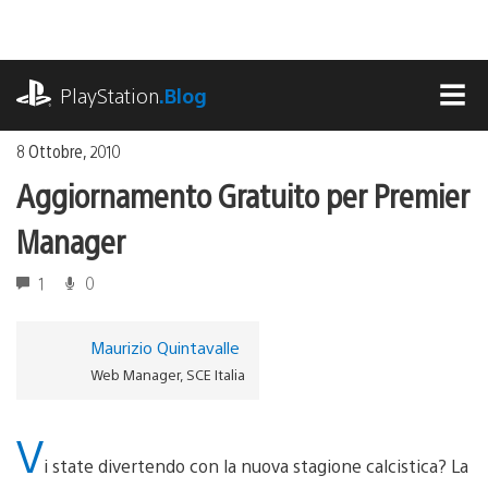
Salta
al
contenuto
playstation.com
PlayStation
.Blog
MEN
8 Ottobre, 2010
Aggiornamento Gratuito per Premier
Manager
1
0
Maurizio Quintavalle
Web Manager, SCE Italia
V
i state divertendo con la nuova stagione calcistica? La