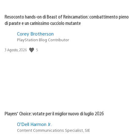
Resoconto hands-on di Beast of Reincarnation: combattimento pieno
di parate e un carinissimo cucciolo mutante
Corey Brotherson
PlayStation Blog Contributor
5
Data
3 Agosto, 2026
di
pubblicazione:
Players’ Choice: votate per il miglior nuovo di luglio 2026
O’Dell Harmon Jr.
Content Communications Specialist, SIE