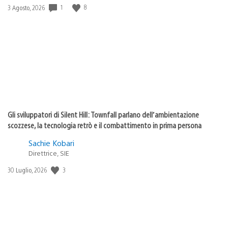
1
8
Data
3 Agosto, 2026
di
pubblicazione:
Gli sviluppatori di Silent Hill: Townfall parlano dell’ambientazione
scozzese, la tecnologia retrò e il combattimento in prima persona
Sachie Kobari
Direttrice, SIE
3
Data
30 Luglio, 2026
di
pubblicazione: