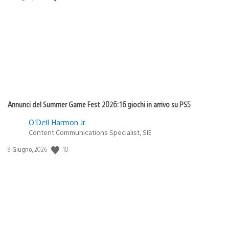
di
pubblicazione:
Annunci del Summer Game Fest 2026: 16 giochi in arrivo su PS5
O’Dell Harmon Jr.
Content Communications Specialist, SIE
10
Data
8 Giugno, 2026
di
pubblicazione: