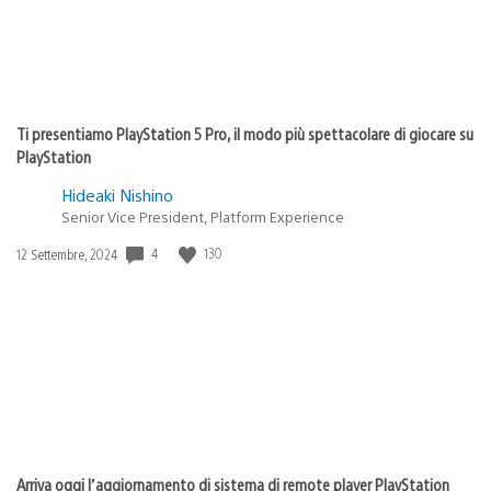
Ti presentiamo PlayStation 5 Pro, il modo più spettacolare di giocare su
PlayStation
Hideaki Nishino
Senior Vice President, Platform Experience
4
130
Data
12 Settembre, 2024
di
pubblicazione:
Arriva oggi l’aggiornamento di sistema di remote player PlayStation