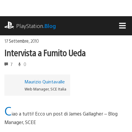
Salta
al
contenuto
playstation.com
PlayStation
.Blog
MEN
17 Settembre, 2010
Intervista a Fumito Ueda
7
0
Maurizio Quintavalle
Web Manager, SCE Italia
C
iao a tutti! Ecco un post di James Gallagher – Blog
Manager, SCEE