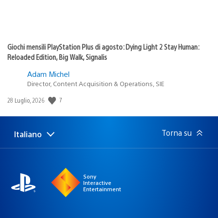
Giochi mensili PlayStation Plus di agosto: Dying Light 2 Stay Human:
Reloaded Edition, Big Walk, Signalis
Adam Michel
Director, Content Acquisition & Operations, SIE
7
Data
28 Luglio, 2026
di
pubblicazione:
Torna su
Italiano
Seleziona
Regione
una
attuale:
Regione
Sony
Interactive
Entertainment