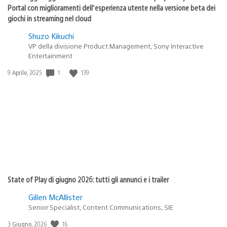
Portal con miglioramenti dell’esperienza utente nella versione beta dei
giochi in streaming nel cloud
Shuzo Kikuchi
VP della divisione Product Management, Sony Interactive
Entertainment
1
139
Data
9 Aprile, 2025
di
pubblicazione:
State of Play di giugno 2026: tutti gli annunci e i trailer
Gillen McAllister
Senior Specialist, Content Communications, SIE
16
Data
3 Giugno, 2026