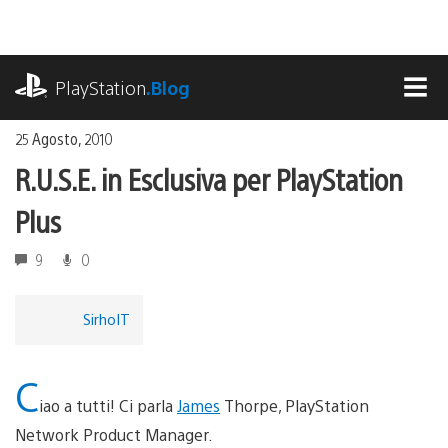
Salta
al
contenuto
playstation.com
PlayStation
.Blog
MEN
25 Agosto, 2010
R.U.S.E. in Esclusiva per PlayStation
Plus
9
0
SirhoIT
C
iao a tutti! Ci parla
James
Thorpe, PlayStation
Network Product Manager.