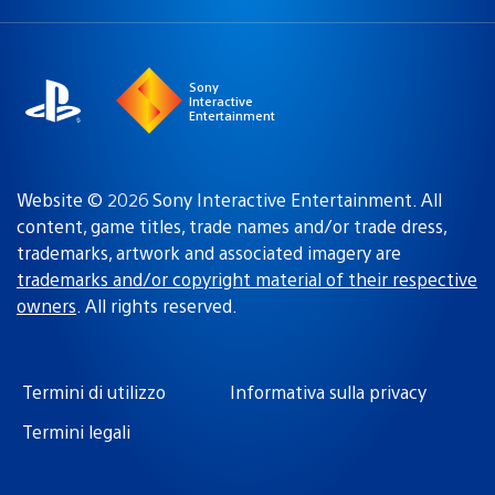
una
attuale:
Regione
Sony
Interactive
Entertainment
Website © 2026 Sony Interactive Entertainment. All
content, game titles, trade names and/or trade dress,
trademarks, artwork and associated imagery are
trademarks and/or copyright material of their respective
owners
. All rights reserved.
Termini di utilizzo
Informativa sulla privacy
Termini legali