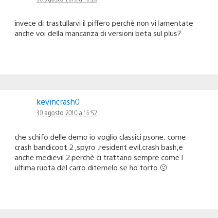
invece di trastullarvi il piffero perchè non vi lamentate
anche voi della mancanza di versioni beta sul plus?
kevincrash0
30 agosto 2010 a 16:52
che schifo delle demo io voglio classici psone: come
crash bandicoot 2 ,spyro ,resident evil,crash bash,e
anche medievil 2.perchè ci trattano sempre come l
ultima ruota del carro.ditemelo se ho torto 🙁