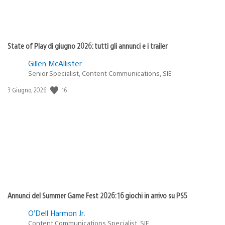
State of Play di giugno 2026: tutti gli annunci e i trailer
Gillen McAllister
Senior Specialist, Content Communications, SIE
16
Data
3 Giugno, 2026
di
pubblicazione:
Annunci del Summer Game Fest 2026: 16 giochi in arrivo su PS5
O’Dell Harmon Jr.
Content Communications Specialist, SIE