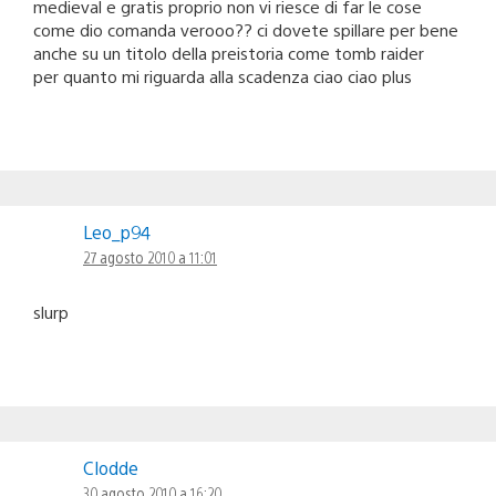
medieval e gratis proprio non vi riesce di far le cose
come dio comanda verooo?? ci dovete spillare per bene
anche su un titolo della preistoria come tomb raider
per quanto mi riguarda alla scadenza ciao ciao plus
Leo_p94
27 agosto 2010 a 11:01
slurp
Clodde
30 agosto 2010 a 16:20