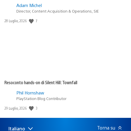
Adam Michel
Director, Content Acquisition & Operations, SIE
7
Data
28 Luglio, 2026
di
pubblicazione:
Resoconto hands-on di Silent Hill: Townfall
Phil Hornshaw
PlayStation Blog Contributor
3
Data
29 Luglio, 2026
di
pubblicazione:
Torna su
Italiano
Seleziona
Regione