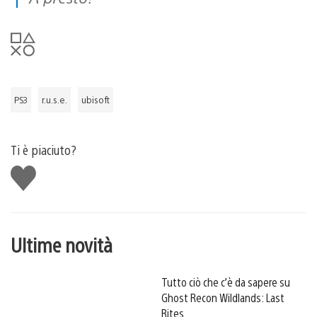
PS3
r.u.s.e.
ubisoft
Ti è piaciuto?
Mi
piace
Ultime novità
Tutto ciò che c’è da sapere su
Ghost Recon Wildlands: Last
Rites