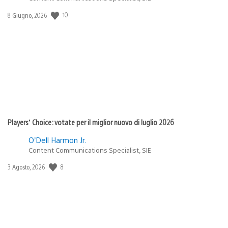
10
Data
8 Giugno, 2026
di
pubblicazione:
Players’ Choice: votate per il miglior nuovo di luglio 2026
O’Dell Harmon Jr.
Content Communications Specialist, SIE
8
Data
3 Agosto, 2026
di
pubblicazione: