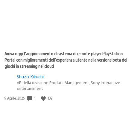
pubblicazione:
Arriva oggi l’aggiornamento di sistema di remote player PlayStation
Portal con miglioramenti dell’esperienza utente nella versione beta dei
giochi in streaming nel cloud
Shuzo Kikuchi
VP della divisione Product Management, Sony Interactive
Entertainment
1
139
Data
9 Aprile, 2025
di
pubblicazione: