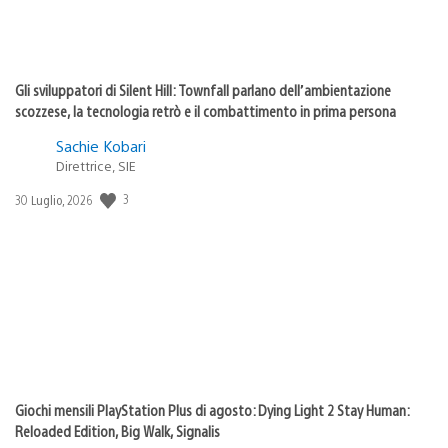
Gli sviluppatori di Silent Hill: Townfall parlano dell’ambientazione
scozzese, la tecnologia retrò e il combattimento in prima persona
Sachie Kobari
Direttrice, SIE
3
Data
30 Luglio, 2026
di
pubblicazione:
Giochi mensili PlayStation Plus di agosto: Dying Light 2 Stay Human:
Reloaded Edition, Big Walk, Signalis