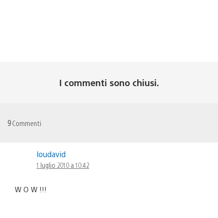
I commenti sono chiusi.
9
Commenti
loudavid
1 luglio 2010 a 10:42
W O W !!!