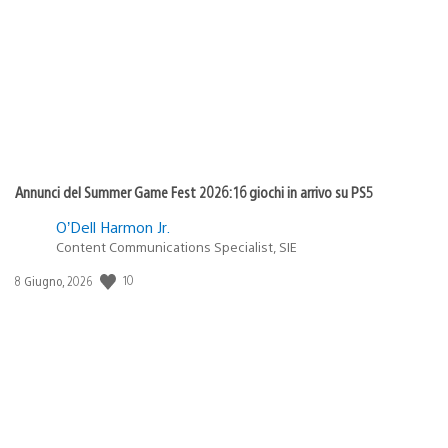
pubblicazione:
Annunci del Summer Game Fest 2026: 16 giochi in arrivo su PS5
O’Dell Harmon Jr.
Content Communications Specialist, SIE
10
Data
8 Giugno, 2026
di
pubblicazione: