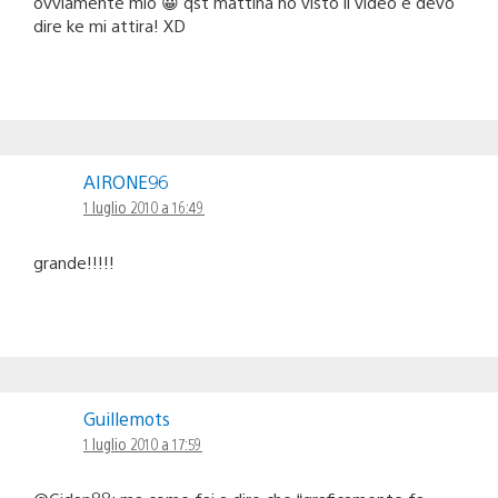
ovviamente mio 😀 qst mattina ho visto il video e devo
dire ke mi attira! XD
AIRONE96
1 luglio 2010 a 16:49
grande!!!!!
Guillemots
1 luglio 2010 a 17:59