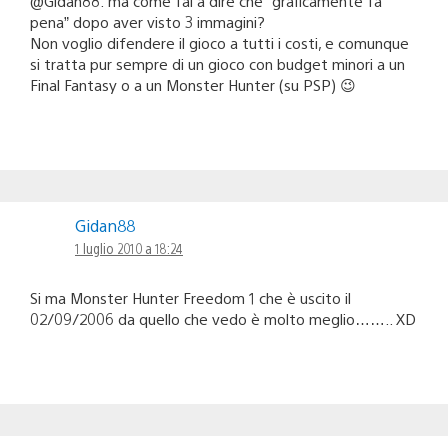
@Gidan88: ma come fai a dire che “graficamente fa
pena” dopo aver visto 3 immagini?
Non voglio difendere il gioco a tutti i costi, e comunque
si tratta pur sempre di un gioco con budget minori a un
Final Fantasy o a un Monster Hunter (su PSP) 😉
Gidan88
1 luglio 2010 a 18:24
Si ma Monster Hunter Freedom 1 che è uscito il
02/09/2006 da quello che vedo è molto meglio…….. XD