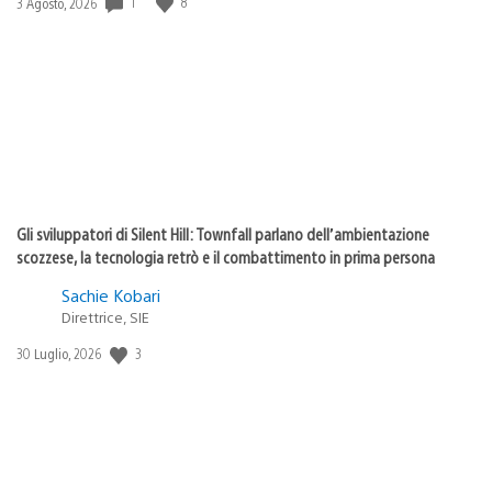
1
8
Data
3 Agosto, 2026
di
pubblicazione:
Gli sviluppatori di Silent Hill: Townfall parlano dell’ambientazione
scozzese, la tecnologia retrò e il combattimento in prima persona
Sachie Kobari
Direttrice, SIE
3
Data
30 Luglio, 2026
di
pubblicazione: