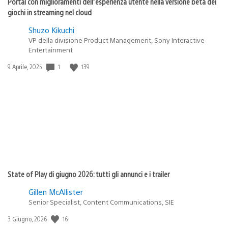
Portal con miglioramenti dell’esperienza utente nella versione beta dei
giochi in streaming nel cloud
Shuzo Kikuchi
VP della divisione Product Management, Sony Interactive
Entertainment
1
139
Data
9 Aprile, 2025
di
pubblicazione:
State of Play di giugno 2026: tutti gli annunci e i trailer
Gillen McAllister
Senior Specialist, Content Communications, SIE
16
Data
3 Giugno, 2026
di