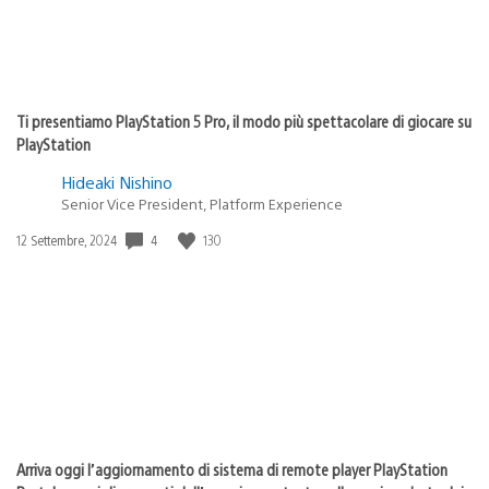
Ti presentiamo PlayStation 5 Pro, il modo più spettacolare di giocare su
PlayStation
Hideaki Nishino
Senior Vice President, Platform Experience
4
130
Data
12 Settembre, 2024
di
pubblicazione:
Arriva oggi l’aggiornamento di sistema di remote player PlayStation