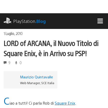
Salta
al
contenuto
playstation.com
PlayStation
.Blog
MEN
1 Luglio, 2010
LORD of ARCANA, il Nuovo Titolo di
Square Enix, è in Arrivo su PSP!
9
0
Maurizio Quintavalle
Web Manager, SCE Italia
C
iao a tutti! Ci parla Rob di
Square Enix
.