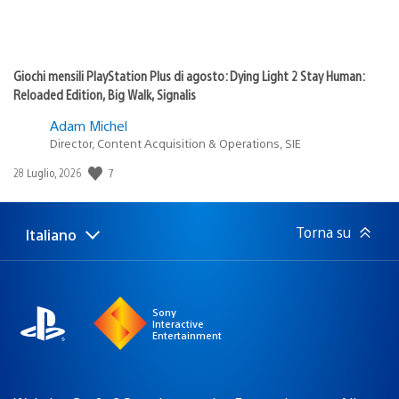
Giochi mensili PlayStation Plus di agosto: Dying Light 2 Stay Human:
Reloaded Edition, Big Walk, Signalis
Adam Michel
Director, Content Acquisition & Operations, SIE
7
Data
28 Luglio, 2026
di
pubblicazione:
Torna su
Italiano
Seleziona
Regione
una
attuale:
Regione
Sony
Interactive
Entertainment