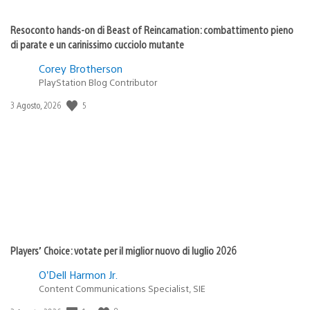
Resoconto hands-on di Beast of Reincarnation: combattimento pieno
di parate e un carinissimo cucciolo mutante
Corey Brotherson
PlayStation Blog Contributor
5
Data
3 Agosto, 2026
di
pubblicazione:
Players’ Choice: votate per il miglior nuovo di luglio 2026
O’Dell Harmon Jr.
Content Communications Specialist, SIE