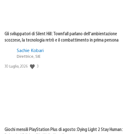
Gli sviluppatori di Silent Hill: Townfall parlano dell’ambientazione
scozzese, la tecnologia retrò e il combattimento in prima persona
Sachie Kobari
Direttrice, SIE
3
Data
30 Luglio, 2026
di
pubblicazione:
Giochi mensili PlayStation Plus di agosto: Dying Light 2 Stay Human: