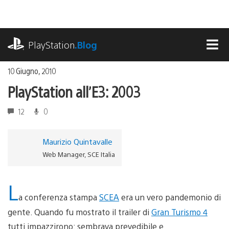
Salta
al
contenuto
playstation.com
PlayStation
.Blog
MEN
10 Giugno, 2010
PlayStation all’E3: 2003
12
0
Maurizio Quintavalle
Web Manager, SCE Italia
L
a conferenza stampa
SCEA
era un vero pandemonio di
gente. Quando fu mostrato il trailer di
Gran Turismo 4
tutti impazzirono: sembrava prevedibile e