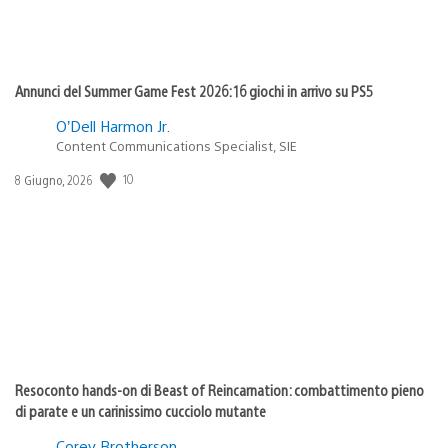
Annunci del Summer Game Fest 2026: 16 giochi in arrivo su PS5
O’Dell Harmon Jr.
Content Communications Specialist, SIE
10
Data
8 Giugno, 2026
di
pubblicazione:
Resoconto hands-on di Beast of Reincarnation: combattimento pieno
di parate e un carinissimo cucciolo mutante
Corey Brotherson