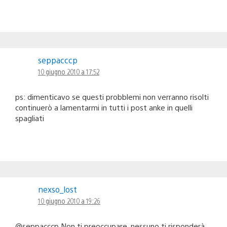
seppacccp
10 giugno 2010 a 17:52
ps: dimenticavo se questi probblemi non verranno risolti
continuerò a lamentarmi in tutti i post anke in quelli
spagliati
nexso_lost
10 giugno 2010 a 19:26
@seppacccp Non ti preoccupare, nessuno ti risponderà