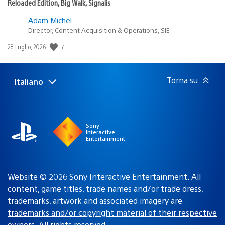
Reloaded Edition, Big Walk, Signalis
Adam Michel
Director, Content Acquisition & Operations, SIE
7
Data
28 Luglio, 2026
di
pubblicazione:
Torna su
Italiano
Seleziona
Regione
una
attuale:
Regione
Sony
Interactive
Entertainment
Website © 2026 Sony Interactive Entertainment. All
content, game titles, trade names and/or trade dress,
trademarks, artwork and associated imagery are
trademarks and/or copyright material of their respective
owners
. All rights reserved.