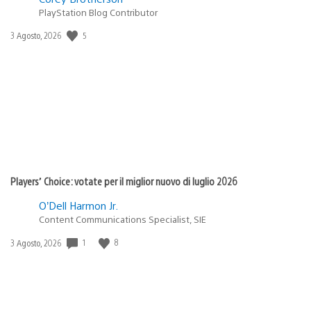
PlayStation Blog Contributor
5
Data
3 Agosto, 2026
di
pubblicazione:
Players’ Choice: votate per il miglior nuovo di luglio 2026
O’Dell Harmon Jr.
Content Communications Specialist, SIE
1
8
Data
3 Agosto, 2026
di
pubblicazione: