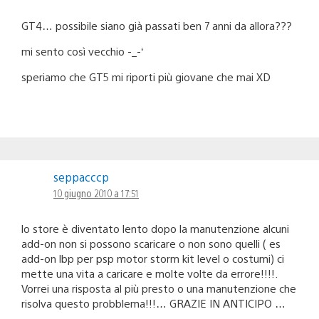
GT4… possibile siano già passati ben 7 anni da allora???
mi sento così vecchio -_-‘
speriamo che GT5 mi riporti più giovane che mai XD
seppacccp
10 giugno 2010 a 17:51
lo store è diventato lento dopo la manutenzione alcuni
add-on non si possono scaricare o non sono quelli ( es
add-on lbp per psp motor storm kit level o costumi) ci
mette una vita a caricare e molte volte da errore!!!!.
Vorrei una risposta al più presto o una manutenzione che
risolva questo probblema!!!… GRAZIE IN ANTICIPO …