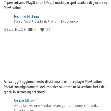
Ti presentiamo PlayStation 5 Pro, il modo più spettacolare di giocare su
PlayStation
Hideaki Nishino
Senior Vice President, Platform Experience
4
130
Data
12 Settembre, 2024
di
pubblicazione:
Arriva oggi l’aggiornamento di sistema di remote player PlayStation
Portal con miglioramenti dell’esperienza utente nella versione beta dei
giochi in streaming nel cloud
Shuzo Kikuchi
VP della divisione Product Management, Sony Interactive
Entertainment