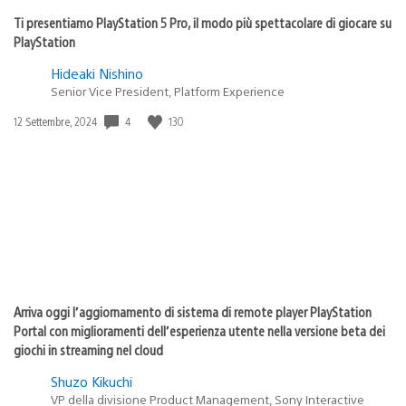
Ti presentiamo PlayStation 5 Pro, il modo più spettacolare di giocare su
PlayStation
Hideaki Nishino
Senior Vice President, Platform Experience
4
130
Data
12 Settembre, 2024
di
pubblicazione:
Arriva oggi l’aggiornamento di sistema di remote player PlayStation
Portal con miglioramenti dell’esperienza utente nella versione beta dei
giochi in streaming nel cloud
Shuzo Kikuchi
VP della divisione Product Management, Sony Interactive