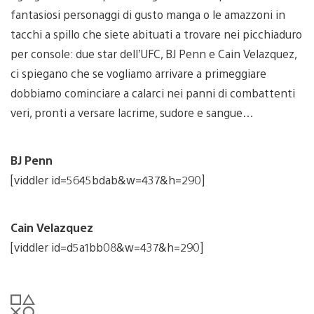
fantasiosi personaggi di gusto manga o le amazzoni in
tacchi a spillo che siete abituati a trovare nei picchiaduro
per console: due star dell’UFC, BJ Penn e Cain Velazquez,
ci spiegano che se vogliamo arrivare a primeggiare
dobbiamo cominciare a calarci nei panni di combattenti
veri, pronti a versare lacrime, sudore e sangue…
BJ Penn
[viddler id=5645bdab&w=437&h=290]
Cain Velazquez
[viddler id=d5a1bb08&w=437&h=290]