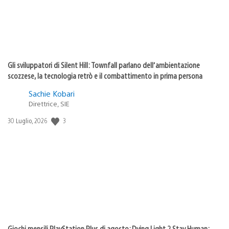
Gli sviluppatori di Silent Hill: Townfall parlano dell’ambientazione
scozzese, la tecnologia retrò e il combattimento in prima persona
Sachie Kobari
Direttrice, SIE
3
Data
30 Luglio, 2026
di
pubblicazione:
Giochi mensili PlayStation Plus di agosto: Dying Light 2 Stay Human: