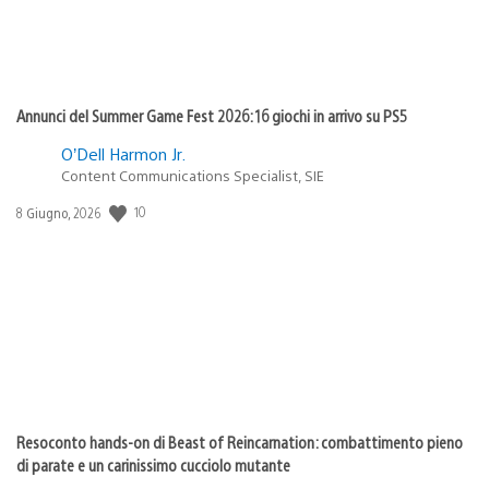
Annunci del Summer Game Fest 2026: 16 giochi in arrivo su PS5
O’Dell Harmon Jr.
Content Communications Specialist, SIE
10
Data
8 Giugno, 2026
di
pubblicazione:
Resoconto hands-on di Beast of Reincarnation: combattimento pieno
di parate e un carinissimo cucciolo mutante