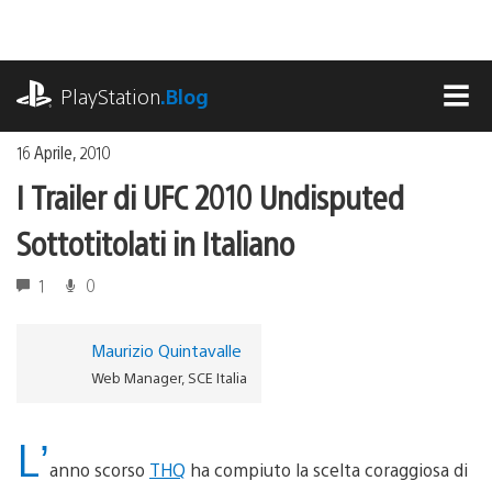
Salta
al
contenuto
playstation.com
PlayStation
.Blog
MEN
16 Aprile, 2010
I Trailer di UFC 2010 Undisputed
Sottotitolati in Italiano
1
0
Maurizio Quintavalle
Web Manager, SCE Italia
L’
anno scorso
THQ
ha compiuto la scelta coraggiosa di