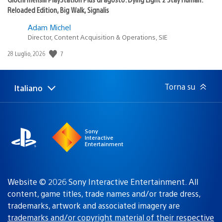
Reloaded Edition, Big Walk, Signalis
Adam Michel
Director, Content Acquisition & Operations, SIE
7
Data
28 Luglio, 2026
di
pubblicazione:
Torna su
Italiano
Seleziona
Regione
una
attuale:
Regione
Sony
Interactive
Entertainment
Website © 2026 Sony Interactive Entertainment. All
content, game titles, trade names and/or trade dress,
trademarks, artwork and associated imagery are
trademarks and/or copyright material of their respective