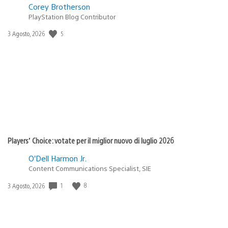
Corey Brotherson
PlayStation Blog Contributor
5
Data
3 Agosto, 2026
di
pubblicazione:
Players’ Choice: votate per il miglior nuovo di luglio 2026
O’Dell Harmon Jr.
Content Communications Specialist, SIE
1
8
Data
3 Agosto, 2026
di
pubblicazione: