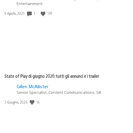
Entertainment
1
139
Data
9 Aprile, 2025
di
pubblicazione:
State of Play di giugno 2026: tutti gli annunci e i trailer
Gillen McAllister
Senior Specialist, Content Communications, SIE
16
Data
3 Giugno, 2026
di
pubblicazione: