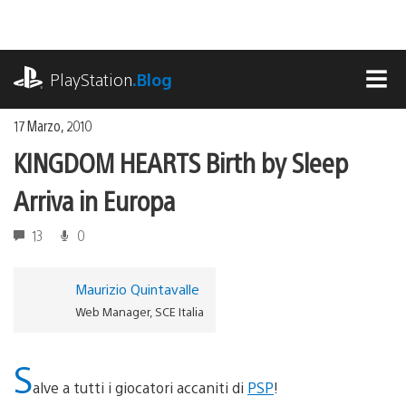
Salta
al
contenuto
playstation.com
PlayStation
.Blog
MEN
17 Marzo, 2010
KINGDOM HEARTS Birth by Sleep
Arriva in Europa
13
0
Maurizio Quintavalle
Web Manager, SCE Italia
S
alve a tutti i giocatori accaniti di
PSP
!