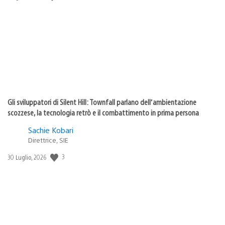
di
pubblicazione:
Gli sviluppatori di Silent Hill: Townfall parlano dell’ambientazione
scozzese, la tecnologia retrò e il combattimento in prima persona
Sachie Kobari
Direttrice, SIE
3
Data
30 Luglio, 2026
di
pubblicazione: