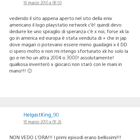
18 marzo 2010 a 08:50
vedendo il sito appena aperto nel sito della enix
americano il logo playstatio network c’è! quindi devo
dedurre ke uno spiraglio di speranza c’è x noi, forse xk la
go in america ed europa è stata venduta di + che in jap
dove magari ci potevano essere meno guadagni x il DD
ci spero molto e non mi ritengo sfortunato xk ho solo la
go e nn ho un altra 2004 o 3000! assolutamente!
qualkosa inventerò x giocarci non starò con le mani in
mano!!! 🙂
HelgastKing_90
18 marzo 2010 a 09:26
NON VEDO L’ORA!!! I primi episodi erano bellissimi!!!