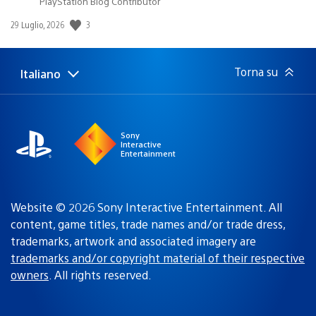
PlayStation Blog Contributor
3
Data
29 Luglio, 2026
di
pubblicazione:
Torna su
Italiano
Seleziona
Regione
una
attuale:
Regione
Sony
Interactive
Entertainment
Website © 2026 Sony Interactive Entertainment. All
content, game titles, trade names and/or trade dress,
trademarks, artwork and associated imagery are
trademarks and/or copyright material of their respective
owners
. All rights reserved.