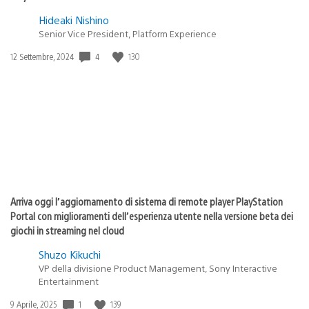
Hideaki Nishino
Senior Vice President, Platform Experience
4
130
Data
12 Settembre, 2024
di
pubblicazione:
Arriva oggi l’aggiornamento di sistema di remote player PlayStation
Portal con miglioramenti dell’esperienza utente nella versione beta dei
giochi in streaming nel cloud
Shuzo Kikuchi
VP della divisione Product Management, Sony Interactive
Entertainment
1
139
Data
9 Aprile, 2025