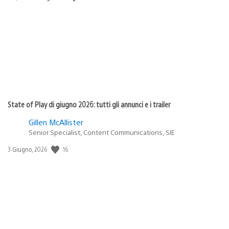
di
pubblicazione:
State of Play di giugno 2026: tutti gli annunci e i trailer
Gillen McAllister
Senior Specialist, Content Communications, SIE
16
Data
3 Giugno, 2026
di
pubblicazione: