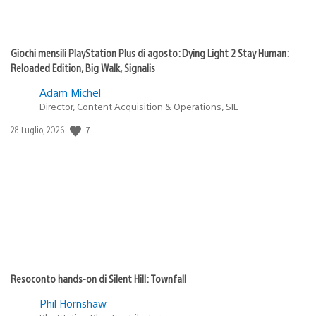
Giochi mensili PlayStation Plus di agosto: Dying Light 2 Stay Human:
Reloaded Edition, Big Walk, Signalis
Adam Michel
Director, Content Acquisition & Operations, SIE
7
Data
28 Luglio, 2026
di
pubblicazione:
Resoconto hands-on di Silent Hill: Townfall
Phil Hornshaw