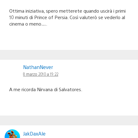
Ottima iniziativa, spero metterete quando uscirà i primi
10 minuti di Prince of Persia. Così valuterò se vederlo al
cinema o meno….
NathanNever
8 marzo 2010 a 19:22
A me ricorda Nirvana di Salvatores.
JakDaxAle