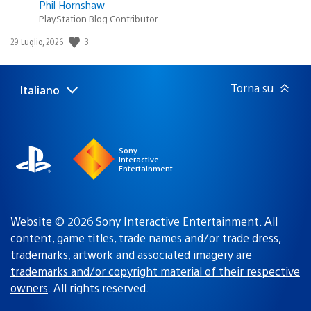
Phil Hornshaw
PlayStation Blog Contributor
3
Data
29 Luglio, 2026
di
pubblicazione:
Torna su
Italiano
Seleziona
Regione
una
attuale:
Regione
Sony
Interactive
Entertainment
Website © 2026 Sony Interactive Entertainment. All
content, game titles, trade names and/or trade dress,
trademarks, artwork and associated imagery are
trademarks and/or copyright material of their respective
owners
. All rights reserved.