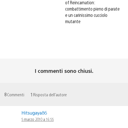
of Reincarnation:
combattimento pieno di parate
e un carinissimo cucciolo
mutante
I commenti sono chiusi.
8
Commenti
1
Risposta dell'autore
Hitsugaya86
5 marzo 2010 a 16:55