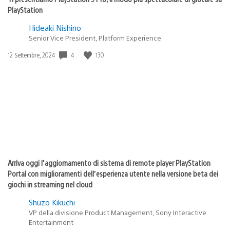
PlayStation
Hideaki Nishino
Senior Vice President, Platform Experience
4
130
Data
12 Settembre, 2024
di
pubblicazione:
Arriva oggi l’aggiornamento di sistema di remote player PlayStation
Portal con miglioramenti dell’esperienza utente nella versione beta dei
giochi in streaming nel cloud
Shuzo Kikuchi
VP della divisione Product Management, Sony Interactive
Entertainment