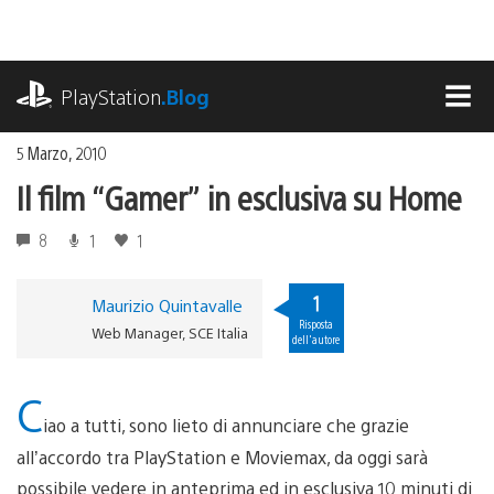
Salta
al
contenuto
playstation.com
PlayStation
.Blog
MEN
5 Marzo, 2010
Il film “Gamer” in esclusiva su Home
8
1
1
1
Maurizio Quintavalle
Risposta
Web Manager, SCE Italia
dell'autore
C
iao a tutti, sono lieto di annunciare che grazie
all’accordo tra PlayStation e Moviemax, da oggi sarà
possibile vedere in anteprima ed in esclusiva 10 minuti di