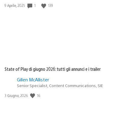
1
139
Data
9 Aprile, 2025
di
pubblicazione:
State of Play di giugno 2026: tutti gli annunci e i trailer
Gillen McAllister
Senior Specialist, Content Communications, SIE
16
Data
3 Giugno, 2026
di
pubblicazione: