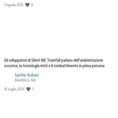
8
Data
3 Agosto, 2026
di
pubblicazione:
Gli sviluppatori di Silent Hill: Townfall parlano dell’ambientazione
scozzese, la tecnologia retrò e il combattimento in prima persona
Sachie Kobari
Direttrice, SIE
3
Data
30 Luglio, 2026
di
pubblicazione: