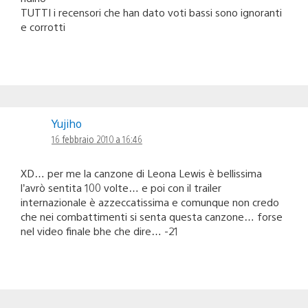
TUTTI i recensori che han dato voti bassi sono ignoranti
e corrotti
Yujiho
16 febbraio 2010 a 16:46
XD… per me la canzone di Leona Lewis è bellissima
l’avrò sentita 100 volte… e poi con il trailer
internazionale è azzeccatissima e comunque non credo
che nei combattimenti si senta questa canzone… forse
nel video finale bhe che dire… -21