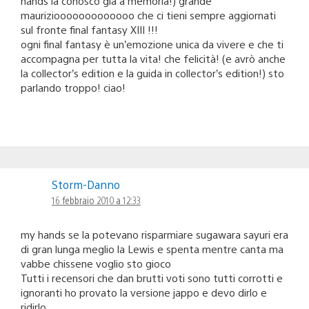
hands la conosco già a memoria!) grande
mauriziooooooooooooo che ci tieni sempre aggiornati
sul fronte final fantasy XIII !!!
ogni final fantasy è un’emozione unica da vivere e che ti
accompagna per tutta la vita! che felicità! (e avrò anche
la collector’s edition e la guida in collector’s edition!) sto
parlando troppo! ciao!
Storm-Danno
16 febbraio 2010 a 12:33
my hands se la potevano risparmiare sugawara sayuri era
di gran lunga meglio la Lewis e spenta mentre canta ma
vabbe chissene voglio sto gioco
Tutti i recensori che dan brutti voti sono tutti corrotti e
ignoranti ho provato la versione jappo e devo dirlo e
ridirlo