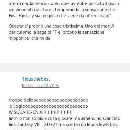
utenti nordamericani o europei avrebbe portato il gioco
più vicino al giocatore stemperando la sensazione che
Final Fantasy sia un gioco che viene da oltreoceano”
Questa e’ proprio una cosa tristissima. Uno dei motivi
per cui amo la saga di FF e’ proprio la sensazione
“nipponica” che mi da.
Tidusthebest
16 febbraio 2010 a 11:56
troppo belloooooooooooooooooooooo
lo vogliooooooooooooooooooooooooo
W SQUARE-ENIX!!!!!!!!!!!!!!!!!!!!
anch’io non so più a cosa giocare ma almeno ho scaricato
final fantasy VIII ! XD ottima scelta con leona lewis (my