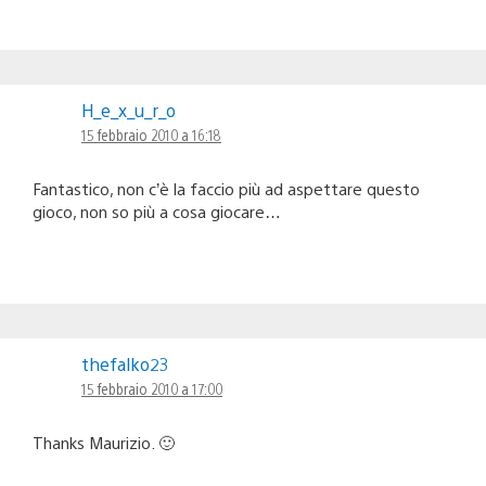
H_e_x_u_r_o
15 febbraio 2010 a 16:18
Fantastico, non c’è la faccio più ad aspettare questo
gioco, non so più a cosa giocare…
thefalko23
15 febbraio 2010 a 17:00
Thanks Maurizio. 🙂