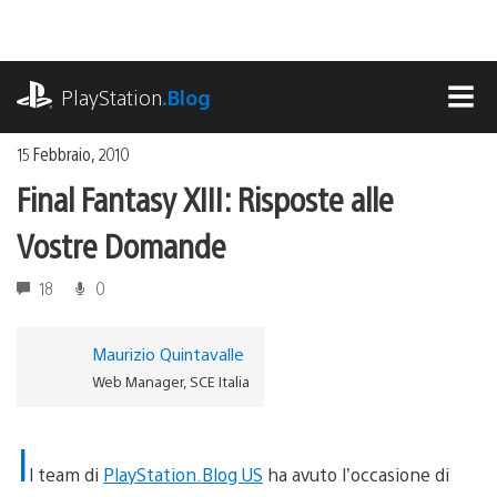
Salta
al
contenuto
playstation.com
PlayStation
.Blog
MEN
15 Febbraio, 2010
Final Fantasy XIII: Risposte alle
Vostre Domande
18
0
Maurizio Quintavalle
Web Manager, SCE Italia
I
l team di
PlayStation.Blog US
ha avuto l’occasione di