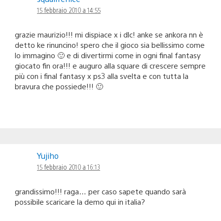
15 febbraio 2010 a 14:55
grazie maurizio!!! mi dispiace x i dlc! anke se ankora nn è
detto ke rinuncino! spero che il gioco sia bellissimo come
lo immagino 🙂 e di divertirmi come in ogni final fantasy
giocato fin ora!!! e auguro alla square di crescere sempre
più con i final fantasy x ps3 alla svelta e con tutta la
bravura che possiede!!! 🙂
Yujiho
15 febbraio 2010 a 16:13
grandissimo!!! raga… per caso sapete quando sarà
possibile scaricare la demo qui in italia?