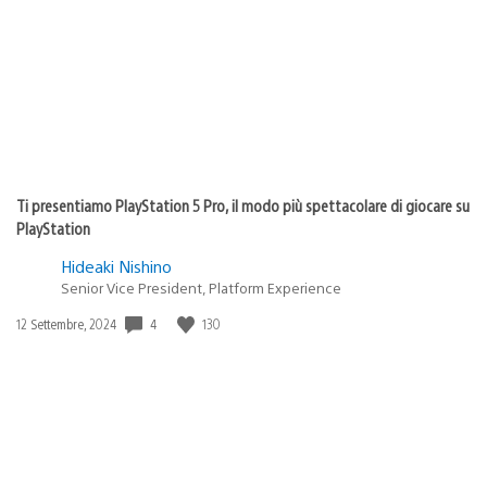
Ti presentiamo PlayStation 5 Pro, il modo più spettacolare di giocare su
PlayStation
Hideaki Nishino
Senior Vice President, Platform Experience
4
130
Data
12 Settembre, 2024
di
pubblicazione: