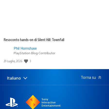
Resoconto hands-on di Silent Hill: Townfall
Phil Hornshaw
PlayStation Blog Contributor
3
Data
29 Luglio, 2026
di
pubblicazione:
Torna su
Italiano
Seleziona
Regione
una
attuale:
Regione
Sony
Interactive
Entertainment