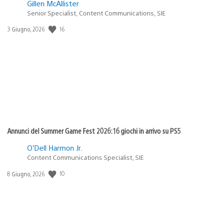
Gillen McAllister
Senior Specialist, Content Communications, SIE
16
Data
3 Giugno, 2026
di
pubblicazione:
Annunci del Summer Game Fest 2026: 16 giochi in arrivo su PS5
O’Dell Harmon Jr.
Content Communications Specialist, SIE
10
Data
8 Giugno, 2026
di
pubblicazione: