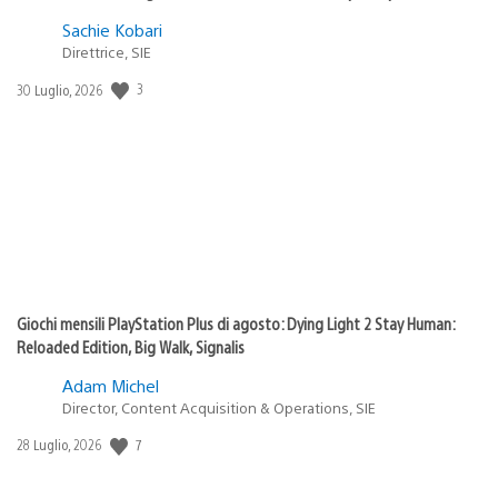
Sachie Kobari
Direttrice, SIE
3
Data
30 Luglio, 2026
di
pubblicazione:
Giochi mensili PlayStation Plus di agosto: Dying Light 2 Stay Human:
Reloaded Edition, Big Walk, Signalis
Adam Michel
Director, Content Acquisition & Operations, SIE
7
Data
28 Luglio, 2026
di
pubblicazione: