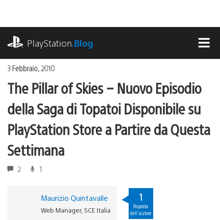
Salta
al
contenuto
playstation.com
PlayStation
.Blog
MEN
3 Febbraio, 2010
The Pillar of Skies – Nuovo Episodio
della Saga di Topatoi Disponibile su
PlayStation Store a Partire da Questa
Settimana
2
1
1
Maurizio Quintavalle
Risposta
Web Manager, SCE Italia
dell'autore