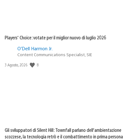
Players’ Choice: votate per il miglior nuovo di luglio 2026
O’Dell Harmon Jr.
Content Communications Specialist, SIE
8
Data
3 Agosto, 2026
di
pubblicazione:
Gli sviluppatori di Silent Hill: Townfall parlano dell’ambientazione
scozzese, la tecnologia retrò e il combattimento in prima persona