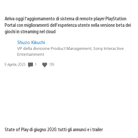
Arriva oggi l’aggiornamento di sistema di remote player PlayStation
Portal con miglioramenti dell’esperienza utente nella versione beta dei
giochi in streaming nel cloud
Shuzo Kikuchi
VP della divisione Product Management, Sony Interactive
Entertainment
1
139
Data
9 Aprile, 2025
di
pubblicazione:
State of Play di giugno 2026: tutti gli annunci e i trailer