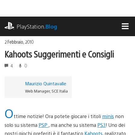
Salta
al
contenuto
playstation.com
PlayStation
.Blog
MEN
2 Febbraio, 2010
Kahoots Suggerimenti e Consigli
4
0
Maurizio Quintavalle
Web Manager, SCE Italia
O
ttime notizie! Ora potete giocare i titoli
minis
non
solo su sistema
PSP
, ma anche su sistema
PS3
! Uno dei
nostri giochi preferiti è il fantastico
Kahoots
, realizzato