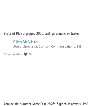
State of Play di giugno 2026: tutti gli annunci e i trailer
Gillen McAllister
Senior Specialist, Content Communications, SIE
16
Data
3 Giugno, 2026
di
pubblicazione:
Annunci del Summer Game Fest 2026: 16 giochi in arrivo su PS5