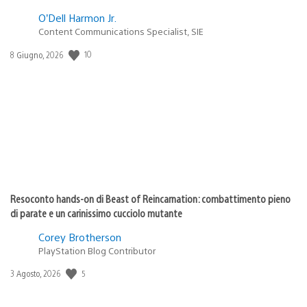
O’Dell Harmon Jr.
Content Communications Specialist, SIE
10
Data
8 Giugno, 2026
di
pubblicazione:
Resoconto hands-on di Beast of Reincarnation: combattimento pieno
di parate e un carinissimo cucciolo mutante
Corey Brotherson
PlayStation Blog Contributor
5
Data
3 Agosto, 2026
di
pubblicazione: