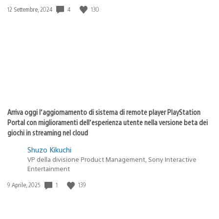
4
130
Data
12 Settembre, 2024
di
pubblicazione:
Arriva oggi l’aggiornamento di sistema di remote player PlayStation
Portal con miglioramenti dell’esperienza utente nella versione beta dei
giochi in streaming nel cloud
Shuzo Kikuchi
VP della divisione Product Management, Sony Interactive
Entertainment
1
139
Data
9 Aprile, 2025
di
pubblicazione: