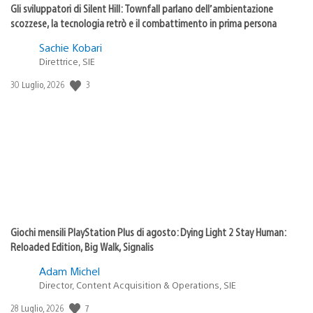
Gli sviluppatori di Silent Hill: Townfall parlano dell’ambientazione
scozzese, la tecnologia retrò e il combattimento in prima persona
Sachie Kobari
Direttrice, SIE
3
Data
30 Luglio, 2026
di
pubblicazione:
Giochi mensili PlayStation Plus di agosto: Dying Light 2 Stay Human:
Reloaded Edition, Big Walk, Signalis
Adam Michel
Director, Content Acquisition & Operations, SIE
7
Data
28 Luglio, 2026