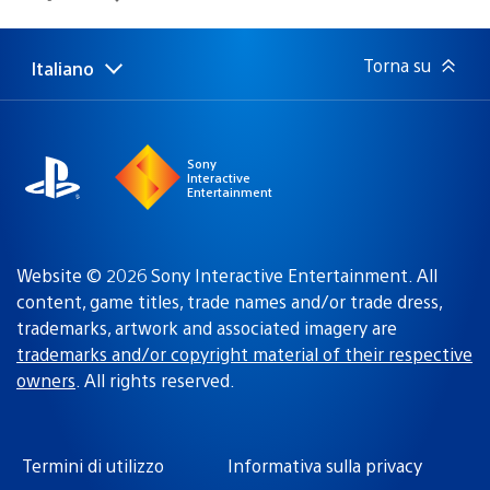
di
pubblicazione:
Torna su
Italiano
Seleziona
Regione
una
attuale:
Regione
Sony
Interactive
Entertainment
Website © 2026 Sony Interactive Entertainment. All
content, game titles, trade names and/or trade dress,
trademarks, artwork and associated imagery are
trademarks and/or copyright material of their respective
owners
. All rights reserved.
Termini di utilizzo
Informativa sulla privacy