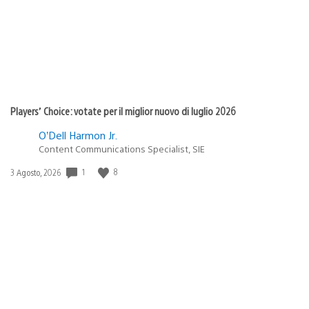
Players’ Choice: votate per il miglior nuovo di luglio 2026
O’Dell Harmon Jr.
Content Communications Specialist, SIE
1
8
Data
3 Agosto, 2026
di
pubblicazione: