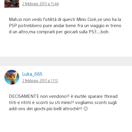
2 febbraio 2010 a 15:44
Mah,io non vedo l’utilità di questi Minis.Cioè,se uno ha la
PSP potrebbero pure andar bene fra un viaggio in treno
d un altro,ma comprarli per giocarli sulla PS3…boh.
Luka_888
2 febbraio 2010 a 17:51
DECISAMENTE non vendono!! è inutile sparare thread
triti e ritriti e sconti su sti minis!! vogliamo sconti sugli
add-ons dei giochi più belli altrochè!! 🙂