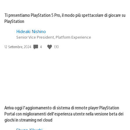
Ti presentiamo PlayStation 5 Pro, il modo più spettacolare di giocare su
PlayStation
Hideaki Nishino
Senior Vice President, Platform Experience
4
130
Data
12 Settembre, 2024
di
pubblicazione:
Arriva oggi l’aggiornamento di sistema di remote player PlayStation
Portal con miglioramenti dell’esperienza utente nella versione beta dei
giochi in streaming nel cloud
Shuzo Kikuchi