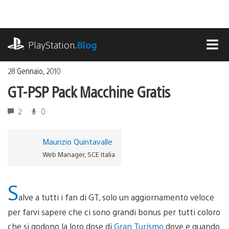
Salta
al
contenuto
playstation.com
PlayStation
.Blog
MEN
28 Gennaio, 2010
GT-PSP Pack Macchine Gratis
2
0
Maurizio Quintavalle
Web Manager, SCE Italia
S
alve a tutti i fan di GT, solo un aggiornamento veloce
per farvi sapere che ci sono grandi bonus per tutti coloro
che si godono la loro dose di
Gran Turismo
dove e quando