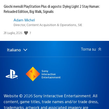
Giochi mensili PlayStation Plus di agosto: Dying Light 2 Stay Human:
Reloaded Edition, Big Walk, Signalis
Adam Michel
Director, Content Acquisition & Operations, SIE
7
Data
28 Luglio, 2026
di
pubblicazione:
Torna su
Italiano
Seleziona
Regione
una
attuale:
Regione
Sony
Interactive
Entertainment
Website © 2026 Sony Interactive Entertainment. All
content, game titles, trade names and/or trade dress,
trademarks, artwork and associated imagery are