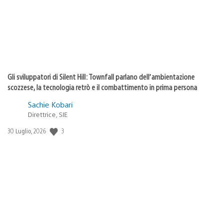
Gli sviluppatori di Silent Hill: Townfall parlano dell’ambientazione
scozzese, la tecnologia retrò e il combattimento in prima persona
Sachie Kobari
Direttrice, SIE
3
Data
30 Luglio, 2026
di
pubblicazione: