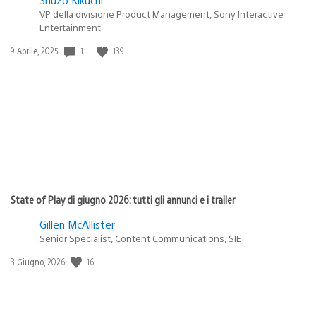
VP della divisione Product Management, Sony Interactive
Entertainment
1
139
Data
9 Aprile, 2025
di
pubblicazione:
State of Play di giugno 2026: tutti gli annunci e i trailer
Gillen McAllister
Senior Specialist, Content Communications, SIE
16
Data
3 Giugno, 2026
di
pubblicazione: