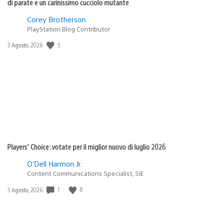
di parate e un carinissimo cucciolo mutante
Corey Brotherson
PlayStation Blog Contributor
5
Data
3 Agosto, 2026
di
pubblicazione:
Players’ Choice: votate per il miglior nuovo di luglio 2026
O’Dell Harmon Jr.
Content Communications Specialist, SIE
1
8
Data
3 Agosto, 2026
di
pubblicazione: