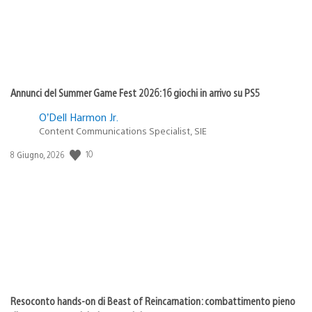
Annunci del Summer Game Fest 2026: 16 giochi in arrivo su PS5
O’Dell Harmon Jr.
Content Communications Specialist, SIE
10
Data
8 Giugno, 2026
di
pubblicazione:
Resoconto hands-on di Beast of Reincarnation: combattimento pieno