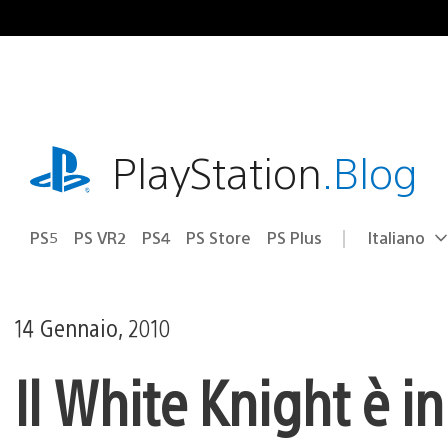
Salta
al
contenuto
playstation.com
PlayStation
.Blog
PS5
PS VR2
PS4
PS Store
PS Plus
Italiano
Seleziona
Regione
una
attuale:
Regione
14 Gennaio, 2010
Il White Knight è in