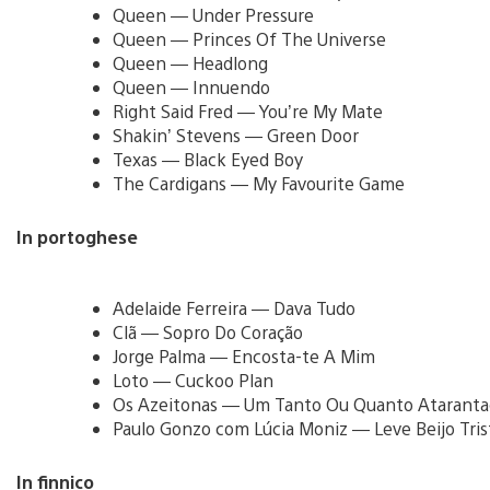
Queen — Under Pressure
Queen — Princes Of The Universe
Queen — Headlong
Queen — Innuendo
Right Said Fred — You’re My Mate
Shakin’ Stevens — Green Door
Texas — Black Eyed Boy
The Cardigans — My Favourite Game
In portoghese
Adelaide Ferreira — Dava Tudo
Clã — Sopro Do Coração
Jorge Palma — Encosta-te A Mim
Loto — Cuckoo Plan
Os Azeitonas — Um Tanto Ou Quanto Atarant
Paulo Gonzo com Lúcia Moniz — Leve Beijo Tris
In finnico