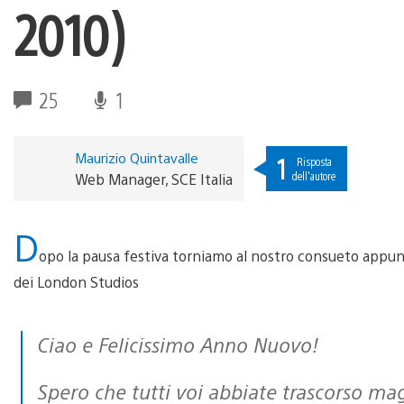
2010)
25
1
Maurizio Quintavalle
1
Risposta
dell'autore
Web Manager, SCE Italia
D
opo la pausa festiva torniamo al nostro consueto app
dei London Studios
Ciao e Felicissimo Anno Nuovo!
Spero che tutti voi abbiate trascorso magnificamente il periodo di Natale e che