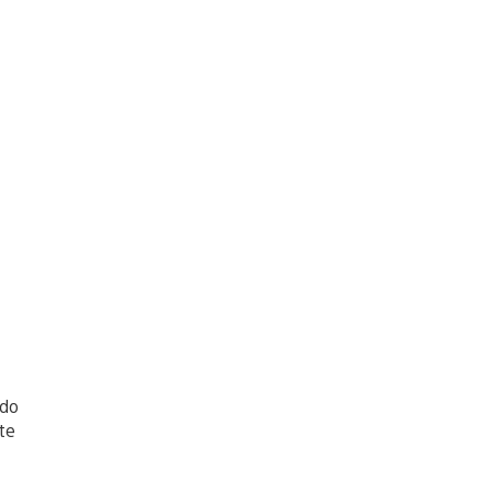
ado
te