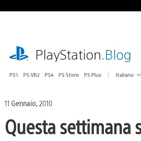
Salta
al
contenuto
playstation.com
PlayStation
.Blog
PS5
PS VR2
PS4
PS Store
PS Plus
Italiano
Seleziona
Regione
una
attuale:
Regione
11 Gennaio, 2010
Questa settimana s