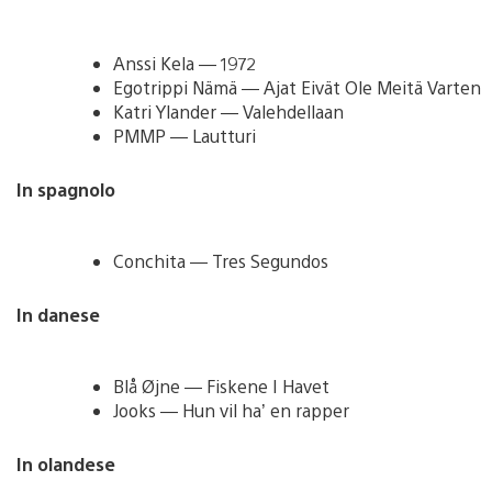
Anssi Kela — 1972
Egotrippi Nämä — Ajat Eivät Ole Meitä Varten
Katri Ylander — Valehdellaan
PMMP — Lautturi
In spagnolo
Conchita — Tres Segundos
In danese
Blå Øjne — Fiskene I Havet
Jooks — Hun vil ha’ en rapper
In olandese