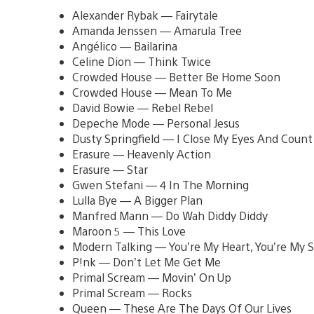
Alexander Rybak — Fairytale
Amanda Jenssen — Amarula Tree
Angélico — Bailarina
Celine Dion — Think Twice
Crowded House — Better Be Home Soon
Crowded House — Mean To Me
David Bowie — Rebel Rebel
Depeche Mode — Personal Jesus
Dusty Springfield — I Close My Eyes And Count
Erasure — Heavenly Action
Erasure — Star
Gwen Stefani — 4 In The Morning
Lulla Bye — A Bigger Plan
Manfred Mann — Do Wah Diddy Diddy
Maroon 5 — This Love
Modern Talking — You’re My Heart, You’re My S
P!nk — Don’t Let Me Get Me
Primal Scream — Movin’ On Up
Primal Scream — Rocks
Queen — These Are The Days Of Our Lives