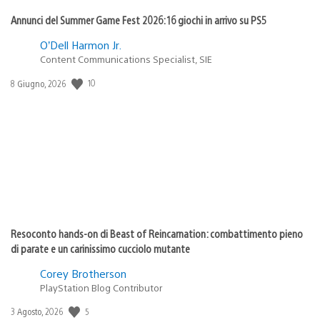
Annunci del Summer Game Fest 2026: 16 giochi in arrivo su PS5
O’Dell Harmon Jr.
Content Communications Specialist, SIE
10
Data
8 Giugno, 2026
di
pubblicazione:
Resoconto hands-on di Beast of Reincarnation: combattimento pieno
di parate e un carinissimo cucciolo mutante
Corey Brotherson
PlayStation Blog Contributor
5
Data
3 Agosto, 2026