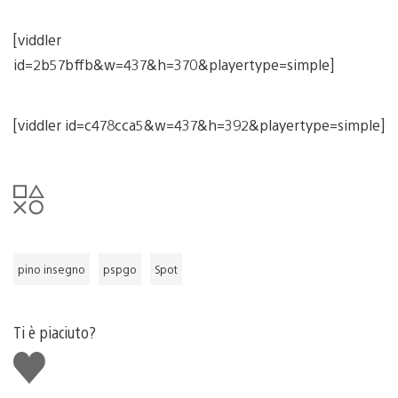
[viddler
id=2b57bffb&w=437&h=370&playertype=simple]
[viddler id=c478cca5&w=437&h=392&playertype=simple]
pino insegno
pspgo
Spot
Ti è piaciuto?
Mi
piace