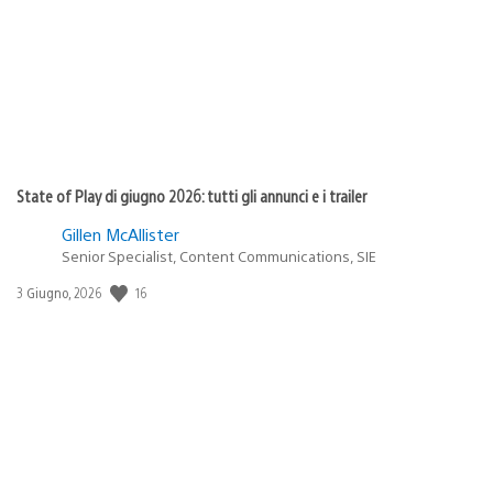
pubblicazione:
State of Play di giugno 2026: tutti gli annunci e i trailer
Gillen McAllister
Senior Specialist, Content Communications, SIE
16
Data
3 Giugno, 2026
di
pubblicazione: