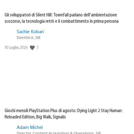
Gli sviluppatori di Silent Hill: Townfall parlano dell’ambientazione
scozzese, la tecnologia retrò e il combattimento in prima persona
Sachie Kobari
Direttrice, SIE
3
Data
30 Luglio, 2026
di
pubblicazione:
Giochi mensili PlayStation Plus di agosto: Dying Light 2 Stay Human:
Reloaded Edition, Big Walk, Signalis
Adam Michel
Director, Content Acquisition & Operations, SIE