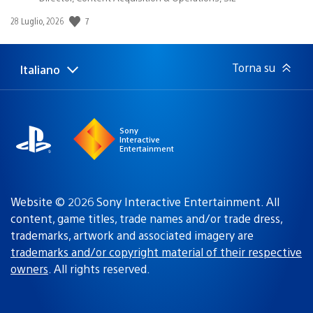
7
Data
28 Luglio, 2026
di
pubblicazione:
Torna su
Italiano
Seleziona
Regione
una
attuale:
Regione
Sony
Interactive
Entertainment
Website © 2026 Sony Interactive Entertainment. All
content, game titles, trade names and/or trade dress,
trademarks, artwork and associated imagery are
trademarks and/or copyright material of their respective
owners
. All rights reserved.