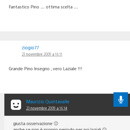
Fantastico Pino … ottima scelta …
ziogio77
23 novembre 2009 a 16:11
Grande Pino Insegno , vero Laziale !!!
Maurizio Quintavalle
23 novembre 2009 a 16:14
giusta osservazione 🙂
anche se non è proprio periodo per noi laziali 🙁