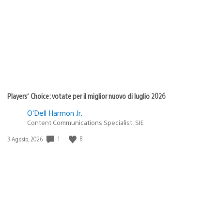
di
pubblicazione:
Players’ Choice: votate per il miglior nuovo di luglio 2026
O’Dell Harmon Jr.
Content Communications Specialist, SIE
1
8
Data
3 Agosto, 2026
di
pubblicazione: