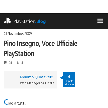
Salta
al
contenuto
playstation.com
PlayStation
.Blog
MEN
23 Novembre, 2009
Pino Insegno, Voce Ufficiale
PlayStation
24
4
4
Maurizio Quintavalle
Risposte
Web Manager, SCE Italia
dell'autore
c
iao a tutti,