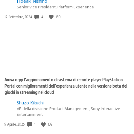
Hideaki Nishino
Senior Vice President, Platform Experience
4
130
Data
12 Settembre, 2024
di
pubblicazione:
Arriva oggi l’aggiornamento di sistema di remote player PlayStation
Portal con miglioramenti dell’esperienza utente nella versione beta dei
giochi in streaming nel cloud
Shuzo Kikuchi
VP della divisione Product Management, Sony Interactive
Entertainment
1
139
Data
9 Aprile, 2025
di