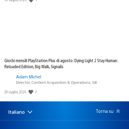
di
pubblicazione:
Giochi mensili PlayStation Plus di agosto: Dying Light 2 Stay Human:
Reloaded Edition, Big Walk, Signalis
Adam Michel
Director, Content Acquisition & Operations, SIE
7
Data
28 Luglio, 2026
di
pubblicazione:
Torna su
Italiano
Seleziona
Regione
una
attuale:
Regione