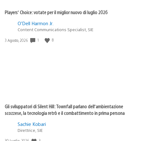
Players’ Choice: votate per il miglior nuovo di luglio 2026
O’Dell Harmon Jr.
Content Communications Specialist, SIE
1
8
Data
3 Agosto, 2026
di
pubblicazione:
Gli sviluppatori di Silent Hill: Townfall parlano dell’ambientazione
scozzese, la tecnologia retrò e il combattimento in prima persona
Sachie Kobari
Direttrice, SIE
3
Data
30 Luglio, 2026