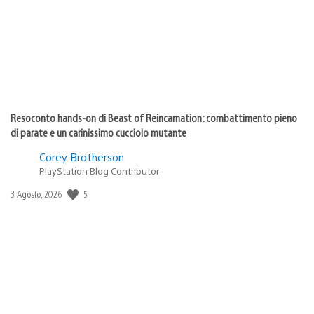
Resoconto hands-on di Beast of Reincarnation: combattimento pieno
di parate e un carinissimo cucciolo mutante
Corey Brotherson
PlayStation Blog Contributor
5
Data
3 Agosto, 2026
di
pubblicazione: