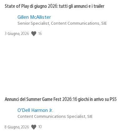
State of Play di giugno 2026: tutti gli annunci e i trailer
Gillen McAllister
Senior Specialist, Content Communications, SIE
16
Data
3 Giugno, 2026
di
pubblicazione:
Annunci del Summer Game Fest 2026: 16 giochi in arrivo su PS5
O’Dell Harmon Jr.
Content Communications Specialist, SIE
10
Data
8 Giugno, 2026
di
pubblicazione: