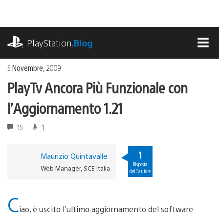
Salta
al
contenuto
playstation.com
PlayStation
.Blog
MEN
5 Novembre, 2009
PlayTv Ancora Più Funzionale con
l’Aggiornamento 1.21
15
1
1
Maurizio Quintavalle
Risposta
Web Manager, SCE Italia
dell'autore
C
iao, è uscito l’ultimo
aggiornamento del software