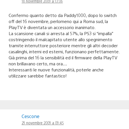
18 novembre 2009 a 13:06
Confermo quanto detto da Paddy1000, dopo lo switch
off del 16 novembre, perlomeno qui a Roma sud, la
PlayTV è diventata un accessorio inanimato.
La scansione canali si arresta al 57%, la PS3 si “impalla”
costringendo il malcapitato utente allo spegnimento
tramite interruttore posteriore mentre gli altri decoder
casalinghi, interni ed esterni, funzionano perfettamente.
Già prima del 16 la sensibilità ed il firmware della PlayTV
non brillavano certo, ma ora…
Interessanti le nuove funzionalità, poterle anche
utilizzare sarebbe fantastico!
Cescone
29 novembre 2009 a 09:45