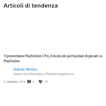
Articoli di tendenza
Ti presentiamo PlayStation 5 Pro, il modo più spettacolare di giocare su
PlayStation
Hideaki Nishino
Senior Vice President, Platform Experience
4
130
Data
12 Settembre, 2024
di
pubblicazione: