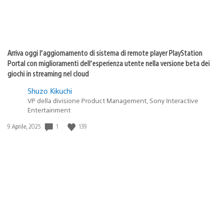
Arriva oggi l’aggiornamento di sistema di remote player PlayStation
Portal con miglioramenti dell’esperienza utente nella versione beta dei
giochi in streaming nel cloud
Shuzo Kikuchi
VP della divisione Product Management, Sony Interactive
Entertainment
1
139
Data
9 Aprile, 2025
di
pubblicazione: