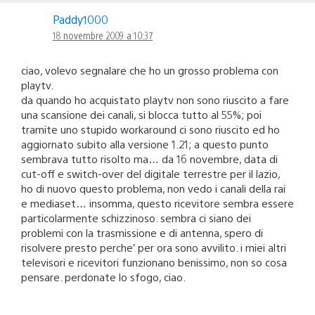
Paddy1000
18 novembre 2009 a 10:37
ciao, volevo segnalare che ho un grosso problema con
playtv.
da quando ho acquistato playtv non sono riuscito a fare
una scansione dei canali, si blocca tutto al 55%; poi
tramite uno stupido workaround ci sono riuscito ed ho
aggiornato subito alla versione 1.21; a questo punto
sembrava tutto risolto ma… da 16 novembre, data di
cut-off e switch-over del digitale terrestre per il lazio,
ho di nuovo questo problema, non vedo i canali della rai
e mediaset… insomma, questo ricevitore sembra essere
particolarmente schizzinoso. sembra ci siano dei
problemi con la trasmissione e di antenna, spero di
risolvere presto perche’ per ora sono avvilito. i miei altri
televisori e ricevitori funzionano benissimo, non so cosa
pensare. perdonate lo sfogo, ciao.