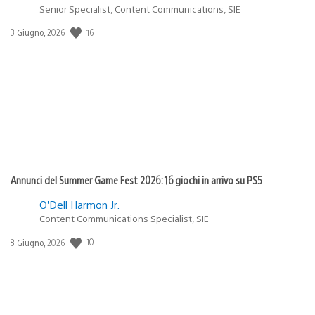
Senior Specialist, Content Communications, SIE
16
Data
3 Giugno, 2026
di
pubblicazione:
Annunci del Summer Game Fest 2026: 16 giochi in arrivo su PS5
O’Dell Harmon Jr.
Content Communications Specialist, SIE
10
Data
8 Giugno, 2026
di
pubblicazione: