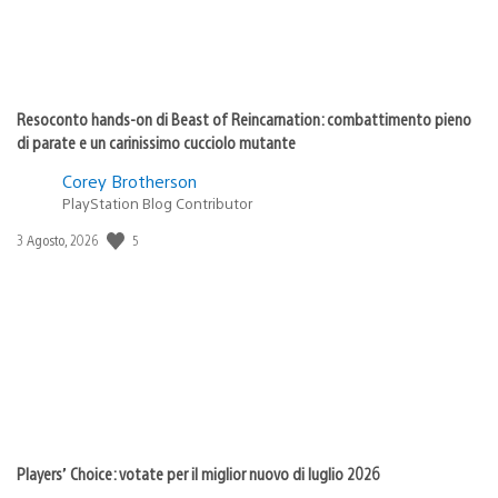
Resoconto hands-on di Beast of Reincarnation: combattimento pieno
di parate e un carinissimo cucciolo mutante
Corey Brotherson
PlayStation Blog Contributor
5
Data
3 Agosto, 2026
di
pubblicazione:
Players’ Choice: votate per il miglior nuovo di luglio 2026