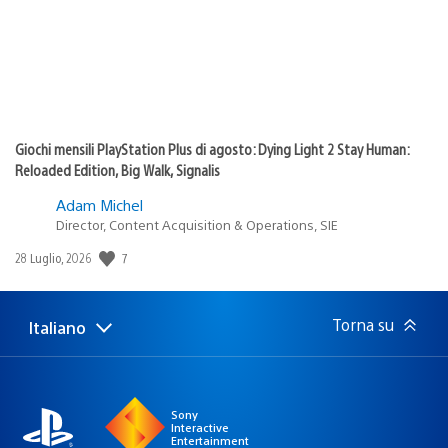
Giochi mensili PlayStation Plus di agosto: Dying Light 2 Stay Human:
Reloaded Edition, Big Walk, Signalis
Adam Michel
Director, Content Acquisition & Operations, SIE
7
Data
28 Luglio, 2026
di
pubblicazione:
Torna su
Italiano
Seleziona
Regione
una
attuale:
Regione
Sony
Interactive
Entertainment