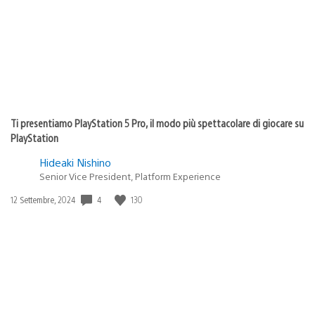
Ti presentiamo PlayStation 5 Pro, il modo più spettacolare di giocare su
PlayStation
Hideaki Nishino
Senior Vice President, Platform Experience
4
130
Data
12 Settembre, 2024
di
pubblicazione: