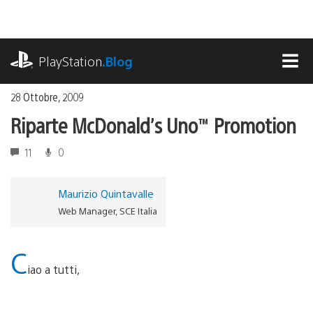
Salta
al
contenuto
playstation.com
PlayStation
.Blog
MEN
28 Ottobre, 2009
Riparte McDonald’s Uno™ Promotion
11
0
Maurizio Quintavalle
Web Manager, SCE Italia
C
iao a tutti,