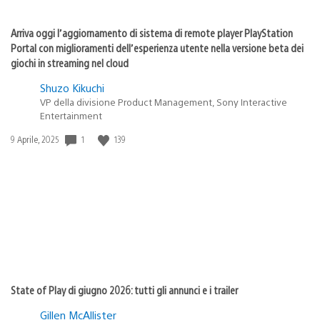
Arriva oggi l’aggiornamento di sistema di remote player PlayStation
Portal con miglioramenti dell’esperienza utente nella versione beta dei
giochi in streaming nel cloud
Shuzo Kikuchi
VP della divisione Product Management, Sony Interactive
Entertainment
1
139
Data
9 Aprile, 2025
di
pubblicazione:
State of Play di giugno 2026: tutti gli annunci e i trailer
Gillen McAllister