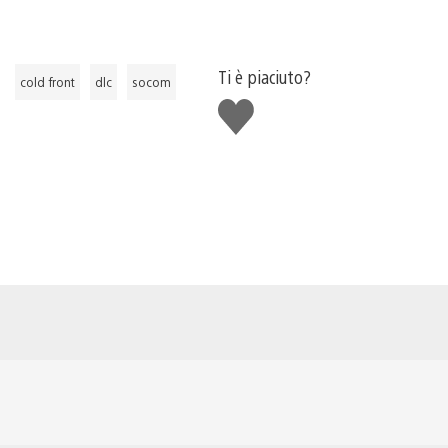
Ti è piaciuto?
cold front
dlc
socom
Mi
piace