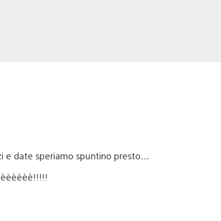
zi e date speriamo spuntino presto…
èèèèèèè!!!!!