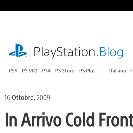
Salta
al
contenuto
playstation.com
PlayStation
.Blog
PS5
PS VR2
PS4
PS Store
PS Plus
Italiano
Seleziona
Regione
una
attuale:
Regione
16 Ottobre, 2009
In Arrivo Cold Fro