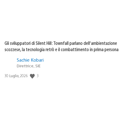
Gli sviluppatori di Silent Hill: Townfall parlano dell’ambientazione
scozzese, la tecnologia retrò e il combattimento in prima persona
Sachie Kobari
Direttrice, SIE
3
Data
30 Luglio, 2026
di
pubblicazione: