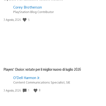
Corey Brotherson
PlayStation Blog Contributor
5
Data
3 Agosto, 2026
di
pubblicazione:
Players’ Choice: votate per il miglior nuovo di luglio 2026
O’Dell Harmon Jr.
Content Communications Specialist, SIE
1
8
Data
3 Agosto, 2026
di
pubblicazione: