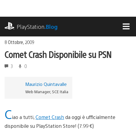
Salta
al
contenuto
playstation.com
PlayStation
.Blog
MEN
8 Ottobre, 2009
Comet Crash Disponibile su PSN
3
0
Maurizio Quintavalle
Web Manager, SCE Italia
C
iao a tutti,
Comet Crash
da oggi è ufficialmente
disponibile su PlayStation Store! (7.99 €)