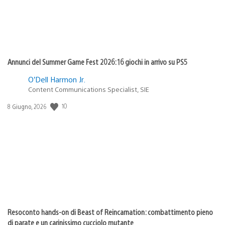
Annunci del Summer Game Fest 2026: 16 giochi in arrivo su PS5
O’Dell Harmon Jr.
Content Communications Specialist, SIE
10
Data
8 Giugno, 2026
di
pubblicazione:
Resoconto hands-on di Beast of Reincarnation: combattimento pieno
di parate e un carinissimo cucciolo mutante