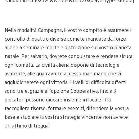
[viddler id=cc1ea524&w=545&h=327&playertype=simple]
Nella modalità Campagna, il vostro compito è assumere il
controllo di quattro diverse comete mandate da forze
aliene a seminare morte e distruzione sul vostro pianeta
natale. Per salvarlo, dovrete conquistare e rendere sicura
ogni cometa. La civiltà aliena dispone di tecnologie
avanzate, alle quali avrete accesso man mano che vi
aggiudicherete ogni vittoria. I livelli di difficoltà offerti
sono tre e, grazie all’opzione Cooperativa, fino a 3
giocatori possono giocare insieme in locale. Tra
raccogliere risorse, formare eserciti, difendere la vostra
base e studiare la vostra strategia vincente non avrete
un attimo di tregua!