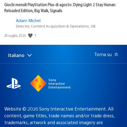
Giochi mensili PlayStation Plus di agosto: Dying Light 2 Stay Human:
Reloaded Edition, Big Walk, Signalis
Adam Michel
Director, Content Acquisition & Operations, SIE
7
Data
28 Luglio, 2026
di
pubblicazione:
Torna su
Italiano
Seleziona
Regione
una
attuale:
Regione
Sony
Interactive
Entertainment
Website © 2026 Sony Interactive Entertainment. All
content, game titles, trade names and/or trade dress,
trademarks, artwork and associated imagery are