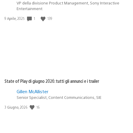
VP della divisione Product Management, Sony Interactive
Entertainment
1
139
Data
9 Aprile, 2025
di
pubblicazione:
State of Play di giugno 2026: tutti gli annunci e i trailer
Gillen McAllister
Senior Specialist, Content Communications, SIE
16
Data
3 Giugno, 2026
di
pubblicazione: