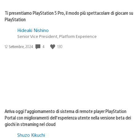
Ti presentiamo PlayStation 5 Pro, il modo più spettacolare di giocare su
PlayStation
Hideaki Nishino
Senior Vice President, Platform Experience
4
130
Data
12 Settembre, 2024
di
pubblicazione:
Arriva oggi l’aggiornamento di sistema di remote player PlayStation
Portal con miglioramenti dell’esperienza utente nella versione beta dei
giochi in streaming nel cloud
Shuzo Kikuchi