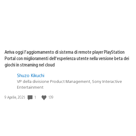
Arriva oggi l’aggiornamento di sistema di remote player PlayStation
Portal con miglioramenti dell’esperienza utente nella versione beta dei
giochi in streaming nel cloud
Shuzo Kikuchi
VP della divisione Product Management, Sony Interactive
Entertainment
1
139
Data
9 Aprile, 2025
di
pubblicazione: