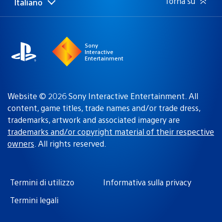
Torna su
Italiano
Seleziona
Regione
una
attuale:
Regione
Sony
Interactive
Entertainment
Website © 2026 Sony Interactive Entertainment. All
content, game titles, trade names and/or trade dress,
trademarks, artwork and associated imagery are
trademarks and/or copyright material of their respective
owners
. All rights reserved.
Termini di utilizzo
Informativa sulla privacy
Termini legali