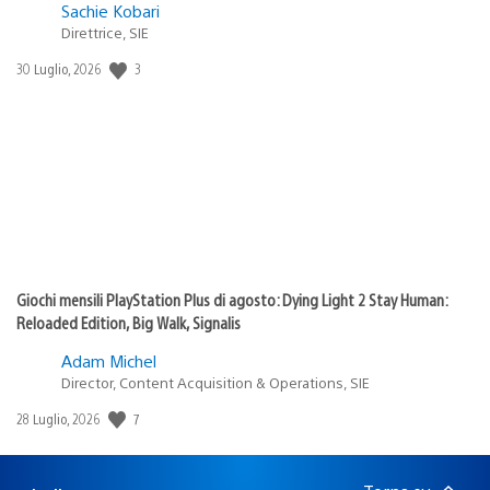
Sachie Kobari
Direttrice, SIE
3
Data
30 Luglio, 2026
di
pubblicazione:
Giochi mensili PlayStation Plus di agosto: Dying Light 2 Stay Human:
Reloaded Edition, Big Walk, Signalis
Adam Michel
Director, Content Acquisition & Operations, SIE
7
Data
28 Luglio, 2026
di
pubblicazione: