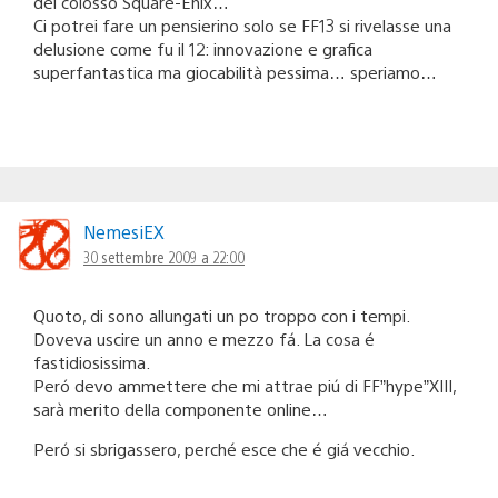
del colosso Square-Enix…
Ci potrei fare un pensierino solo se FF13 si rivelasse una
delusione come fu il 12: innovazione e grafica
superfantastica ma giocabilità pessima… speriamo…
NemesiEX
30 settembre 2009 a 22:00
Quoto, di sono allungati un po troppo con i tempi.
Doveva uscire un anno e mezzo fá. La cosa é
fastidiosissima.
Peró devo ammettere che mi attrae piú di FF”hype”XIII,
sarà merito della componente online…
Peró si sbrigassero, perché esce che é giá vecchio.