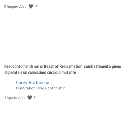
10
Data
8 Giugno, 2026
di
pubblicazione:
Resoconto hands-on di Beast of Reincarnation: combattimento pieno
di parate e un carinissimo cucciolo mutante
Corey Brotherson
PlayStation Blog Contributor
5
Data
3 Agosto, 2026
di
pubblicazione: