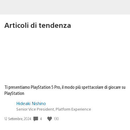
Articoli di tendenza
Ti presentiamo PlayStation 5 Pro, il modo più spettacolare di giocare su
PlayStation
Hideaki Nishino
Senior Vice President, Platform Experience
4
130
Data
12 Settembre, 2024
di
pubblicazione: