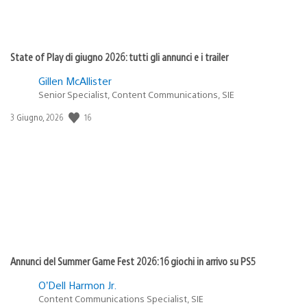
State of Play di giugno 2026: tutti gli annunci e i trailer
Gillen McAllister
Senior Specialist, Content Communications, SIE
16
Data
3 Giugno, 2026
di
pubblicazione:
Annunci del Summer Game Fest 2026: 16 giochi in arrivo su PS5
O’Dell Harmon Jr.
Content Communications Specialist, SIE