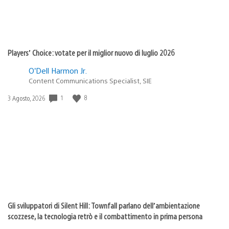
Players’ Choice: votate per il miglior nuovo di luglio 2026
O’Dell Harmon Jr.
Content Communications Specialist, SIE
1
8
Data
3 Agosto, 2026
di
pubblicazione:
Gli sviluppatori di Silent Hill: Townfall parlano dell’ambientazione
scozzese, la tecnologia retrò e il combattimento in prima persona