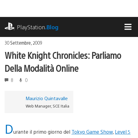
Salta
al
contenuto
playstation.com
PlayStation
.Blog
MEN
30 Settembre, 2009
White Knight Chronicles: Parliamo
Della Modalità Online
8
0
Maurizio Quintavalle
Web Manager, SCE Italia
D
urante il primo giorno del
Tokyo Game Show
,
Level 5