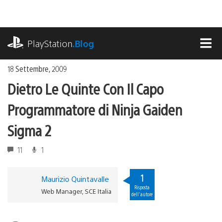
Salta
al
contenuto
playstation.com
PlayStation
.Blog
MEN
18 Settembre, 2009
Dietro Le Quinte Con Il Capo
Programmatore di Ninja Gaiden
Sigma 2
11
1
1
Maurizio Quintavalle
Risposta
Web Manager, SCE Italia
dell'autore