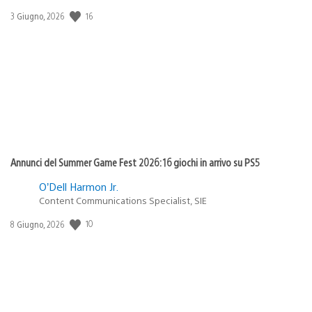
16
Data
3 Giugno, 2026
di
pubblicazione:
Annunci del Summer Game Fest 2026: 16 giochi in arrivo su PS5
O’Dell Harmon Jr.
Content Communications Specialist, SIE
10
Data
8 Giugno, 2026
di
pubblicazione: