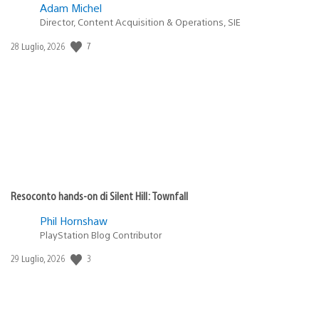
Adam Michel
Director, Content Acquisition & Operations, SIE
7
Data
28 Luglio, 2026
di
pubblicazione:
Resoconto hands-on di Silent Hill: Townfall
Phil Hornshaw
PlayStation Blog Contributor
3
Data
29 Luglio, 2026
di
pubblicazione: