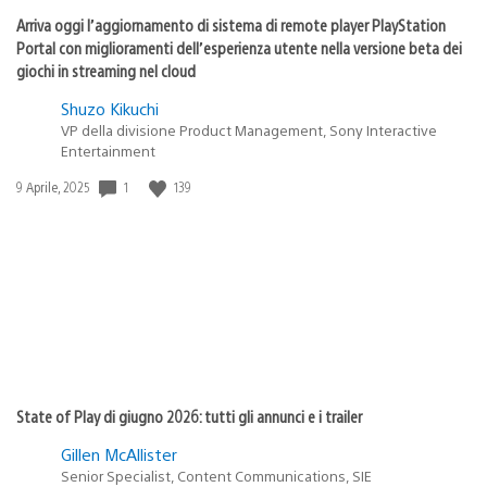
Arriva oggi l’aggiornamento di sistema di remote player PlayStation
Portal con miglioramenti dell’esperienza utente nella versione beta dei
giochi in streaming nel cloud
Shuzo Kikuchi
VP della divisione Product Management, Sony Interactive
Entertainment
1
139
Data
9 Aprile, 2025
di
pubblicazione:
State of Play di giugno 2026: tutti gli annunci e i trailer
Gillen McAllister
Senior Specialist, Content Communications, SIE