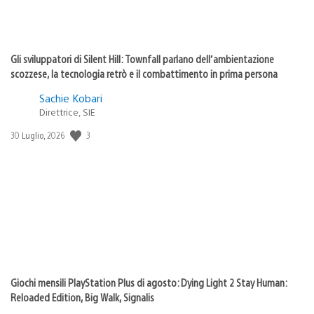
Gli sviluppatori di Silent Hill: Townfall parlano dell’ambientazione
scozzese, la tecnologia retrò e il combattimento in prima persona
Sachie Kobari
Direttrice, SIE
3
Data
30 Luglio, 2026
di
pubblicazione:
Giochi mensili PlayStation Plus di agosto: Dying Light 2 Stay Human:
Reloaded Edition, Big Walk, Signalis