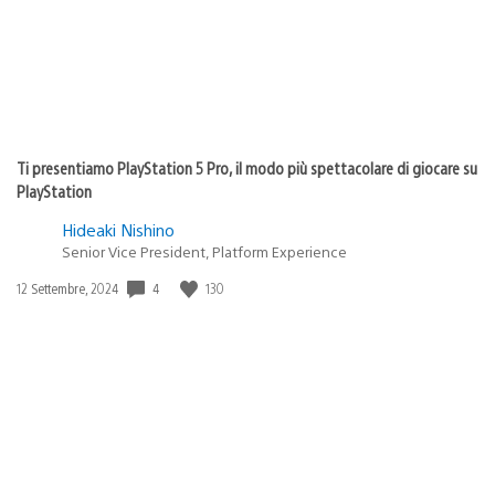
Ti presentiamo PlayStation 5 Pro, il modo più spettacolare di giocare su
PlayStation
Hideaki Nishino
Senior Vice President, Platform Experience
4
130
Data
12 Settembre, 2024
di
pubblicazione: