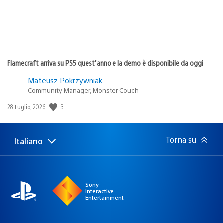
Flamecraft arriva su PS5 quest’anno e la demo è disponibile da oggi
Mateusz Pokrzywniak
Community Manager, Monster Couch
3
Data
28 Luglio, 2026
di
pubblicazione:
Torna su
Italiano
Seleziona
Regione
una
attuale:
Regione
Sony
Interactive
Entertainment