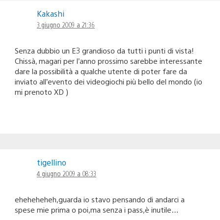
Kakashi
3 giugno 2009 a 21:36
Senza dubbio un E3 grandioso da tutti i punti di vista!
Chissà, magari per l’anno prossimo sarebbe interessante
dare la possibilità a qualche utente di poter fare da
inviato all’evento dei videogiochi più bello del mondo (io
mi prenoto XD )
tigellino
4 giugno 2009 a 08:33
eheheheheh,guarda io stavo pensando di andarci a
spese mie prima o poi,ma senza i pass,è inutile…