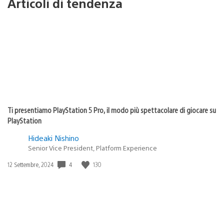
Articoli di tendenza
Ti presentiamo PlayStation 5 Pro, il modo più spettacolare di giocare su
PlayStation
Hideaki Nishino
Senior Vice President, Platform Experience
4
130
Data
12 Settembre, 2024
di
pubblicazione: