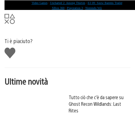
Video Games
|
Uncharted 2: Among Thieves
|
E3 09: Snow Barrens Trailer
XBox 360
|
Playstation 3
|
Nintendo Wii
Ti è piaciuto?
Mi
piace
Ultime novità
Tutto ciò che c’è da sapere su
Ghost Recon Wildlands: Last
Rites