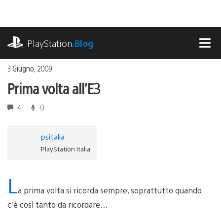
Salta
al
contenuto
playstation.com
PlayStation
.Blog
MEN
3 Giugno, 2009
Prima volta all’E3
4
0
psitalia
PlayStation Italia
L
a prima volta si ricorda sempre, soprattutto quando
c’è così tanto da ricordare…