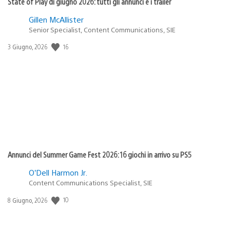
State of Play di giugno 2026: tutti gli annunci e i trailer
Gillen McAllister
Senior Specialist, Content Communications, SIE
16
Data
3 Giugno, 2026
di
pubblicazione:
Annunci del Summer Game Fest 2026: 16 giochi in arrivo su PS5
O’Dell Harmon Jr.
Content Communications Specialist, SIE
10
Data
8 Giugno, 2026
di
pubblicazione: