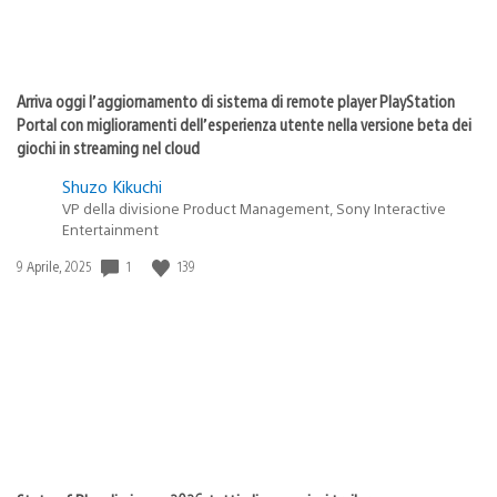
Arriva oggi l’aggiornamento di sistema di remote player PlayStation
Portal con miglioramenti dell’esperienza utente nella versione beta dei
giochi in streaming nel cloud
Shuzo Kikuchi
VP della divisione Product Management, Sony Interactive
Entertainment
1
139
Data
9 Aprile, 2025
di
pubblicazione: