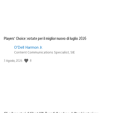
Players’ Choice: votate per il miglior nuovo di luglio 2026
O’Dell Harmon Jr.
Content Communications Specialist, SIE
8
Data
3 Agosto, 2026
di
pubblicazione: