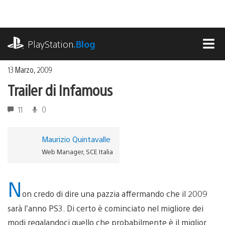
Salta
al
contenuto
playstation.com
PlayStation
.Blog
MEN
13 Marzo, 2009
Trailer di Infamous
11
0
Maurizio Quintavalle
Web Manager, SCE Italia
N
on credo di dire una pazzia affermando che il 2009
sarà l’anno PS3. Di certo è cominciato nel migliore dei
modi regalandoci quello che probabilmente è il miglior