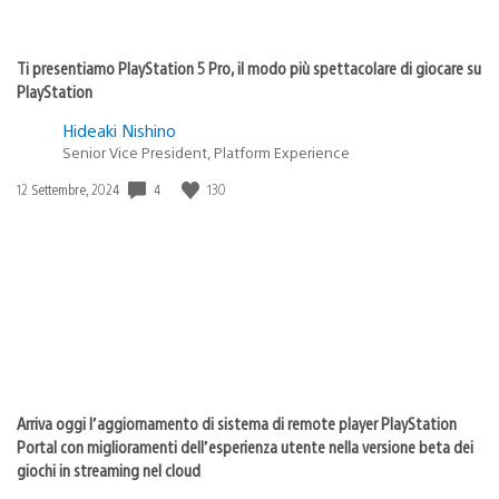
Ti presentiamo PlayStation 5 Pro, il modo più spettacolare di giocare su
PlayStation
Hideaki Nishino
Senior Vice President, Platform Experience
4
130
Data
12 Settembre, 2024
di
pubblicazione:
Arriva oggi l’aggiornamento di sistema di remote player PlayStation
Portal con miglioramenti dell’esperienza utente nella versione beta dei
giochi in streaming nel cloud