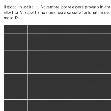
Il gioco, in uscita il 5 Novembre, potrà essere provato in a
allestita. Vi aspettiamo numerosi e se siete fortunati ricev
motori?
GRUPPO
Regione
Indirizzo
EURONICS
ABRUZZO
VIA PO 1 C. C.LE IPERC
COMET*
EMILIA ROMAGNA
VIA MICHELINO 105
EMILIA-
TRONY
STRADA CONSOLARE SA
ROMAGNA
EURONICS
LAZIO
VIA TORRE DI MEZZAVIA
TRONY
LAZIO
VIA DELL’OCEANO PACIF
EURONICS*
LAZIO
V.LE ROSSINI GIOACCHI
TRONY*
LOMBARDIA
VIA SAFFI 88
EURONICS
PIEMONTE
STARDA VICINALE CASS