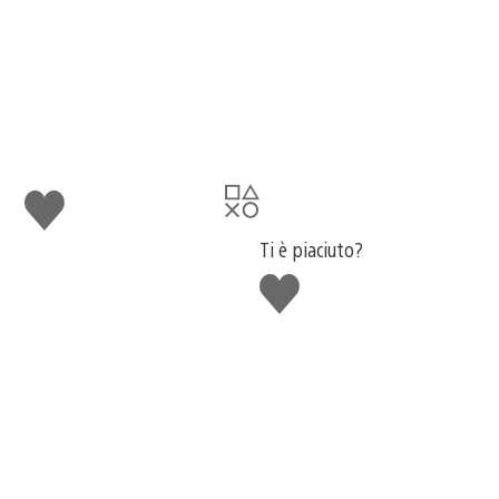
Mi
piace
Ti è piaciuto?
Mi
piace