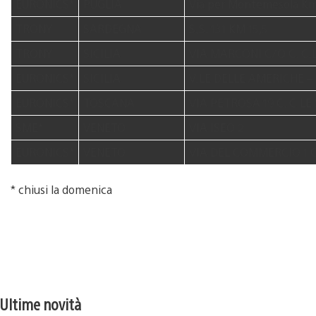
EURONICS*
PUGLIA
Via per Montemesola K
TRONY
SARDEGNA
S.S. 131 KM 15,5
TRONY
SICILIA
VIA MARCONI C/O C. C.
EURONICS*
SICILIA
V.LE DELLE AMERICHE – 
EURONICS*
TOSCANA
VIA PETROSA 19 C. C.LE
SME*
VENETO
VIA ISEO 2
EURONICS*
VENETO
VIA DEL COMMERCIO 1 C
* chiusi la domenica
Ultime novità