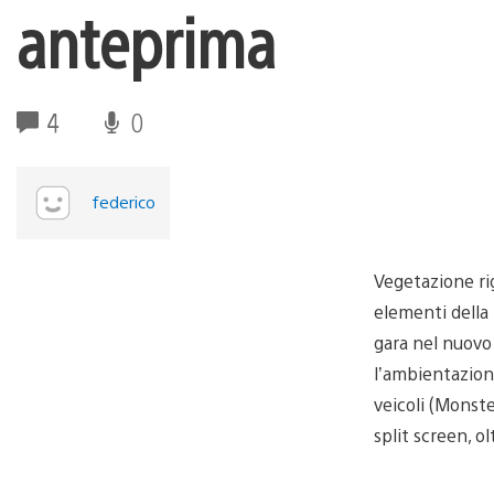
anteprima
4
0
federico
Vegetazione rig
elementi della 
gara nel nuovo 
l’ambientazion
veicoli (Monste
split screen, o