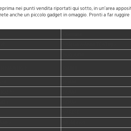
nteprima nei punti vendita riportati qui sotto, in un’area appo
erete anche un piccolo gadget in omaggio. Pronti a far ruggire 
Comune
OOP
SAN GIOVANNI TEATINO
BOLOGNA
N MARINO 15
RIMINI
 61
ROMA
ICO 83
ROMA
NO 11
ROMA
VARESE
ANIO
MONDOVI’