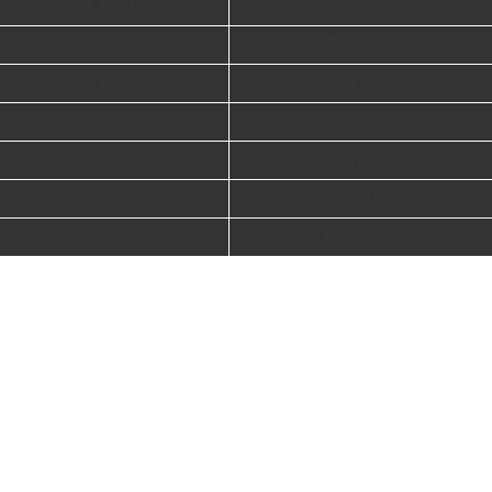
m 10 – C.C.LE MONGOLFIERA
TARANTO
SAN SPERATE
LE LE GINESTRE
TREMESTIERI ETNEO
C.C IBLEO
RAGUSA
 SESTO
SESTO FIORENTINO
SAN DONA’ DI PIAVE
. C.LE LE CORTI VENETE
SAN MARTINO BUON ALBERGO