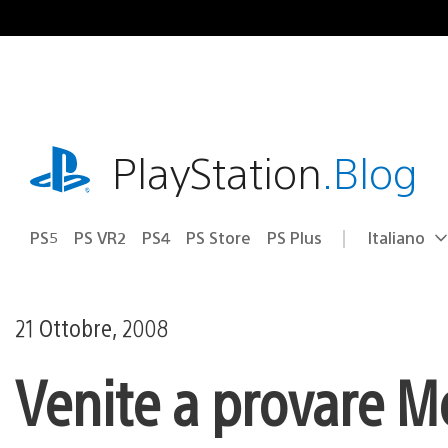
Salta
al
contenuto
playstation.com
PlayStation
.Blog
PS5
PS VR2
PS4
PS Store
PS Plus
Italiano
Seleziona
Regione
una
attuale:
Regione
21 Ottobre, 2008
Venite a provare Mo