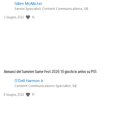
Gillen McAllister
Senior Specialist, Content Communications, SIE
16
Data
3 Giugno, 2026
di
pubblicazione:
Annunci del Summer Game Fest 2026: 16 giochi in arrivo su PS5
O’Dell Harmon Jr.
Content Communications Specialist, SIE
10
Data
8 Giugno, 2026
di
pubblicazione: