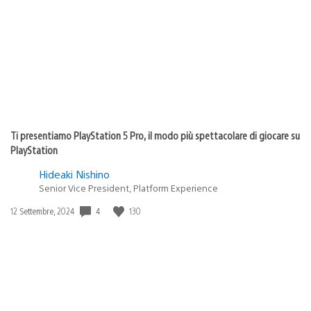
Ti presentiamo PlayStation 5 Pro, il modo più spettacolare di giocare su
PlayStation
Hideaki Nishino
Senior Vice President, Platform Experience
4
130
Data
12 Settembre, 2024
di
pubblicazione: