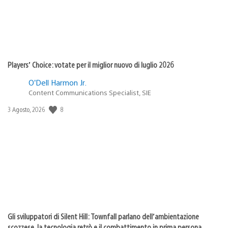
Players’ Choice: votate per il miglior nuovo di luglio 2026
O’Dell Harmon Jr.
Content Communications Specialist, SIE
8
Data
3 Agosto, 2026
di
pubblicazione:
Gli sviluppatori di Silent Hill: Townfall parlano dell’ambientazione
scozzese, la tecnologia retrò e il combattimento in prima persona