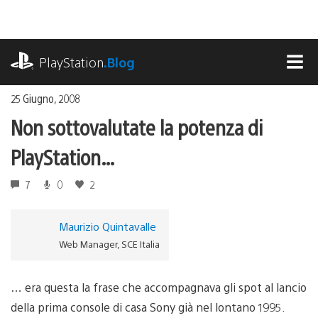
Salta
al
contenuto
playstation.com
PlayStation
.Blog
MEN
25 Giugno, 2008
Non sottovalutate la potenza di
PlayStation…
7
0
2
Maurizio Quintavalle
Web Manager, SCE Italia
… era questa la frase che accompagnava gli spot al lancio
della prima console di casa Sony già nel lontano 1995.