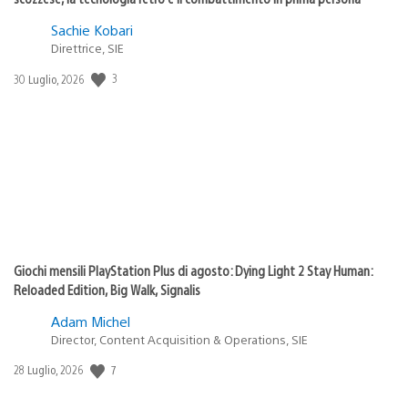
Sachie Kobari
Direttrice, SIE
3
Data
30 Luglio, 2026
di
pubblicazione:
Giochi mensili PlayStation Plus di agosto: Dying Light 2 Stay Human:
Reloaded Edition, Big Walk, Signalis
Adam Michel
Director, Content Acquisition & Operations, SIE
7
Data
28 Luglio, 2026
di
pubblicazione: