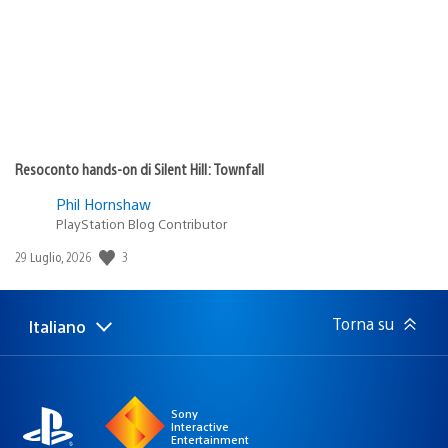
Resoconto hands-on di Silent Hill: Townfall
Phil Hornshaw
PlayStation Blog Contributor
3
Data
29 Luglio, 2026
di
pubblicazione:
Torna su
Italiano
Seleziona
Regione
una
attuale:
Regione
Sony
Interactive
Entertainment