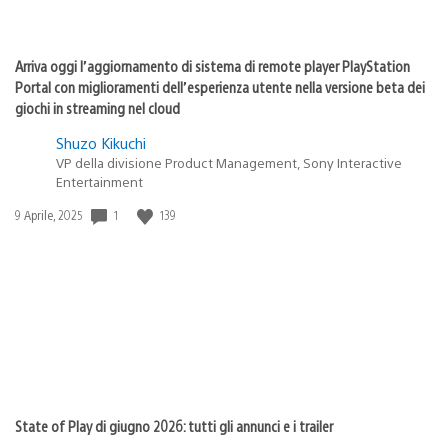
Arriva oggi l’aggiornamento di sistema di remote player PlayStation
Portal con miglioramenti dell’esperienza utente nella versione beta dei
giochi in streaming nel cloud
Shuzo Kikuchi
VP della divisione Product Management, Sony Interactive
Entertainment
1
139
Data
9 Aprile, 2025
di
pubblicazione:
State of Play di giugno 2026: tutti gli annunci e i trailer