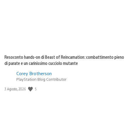
di
pubblicazione:
Resoconto hands-on di Beast of Reincarnation: combattimento pieno
di parate e un carinissimo cucciolo mutante
Corey Brotherson
PlayStation Blog Contributor
5
Data
3 Agosto, 2026
di
pubblicazione: