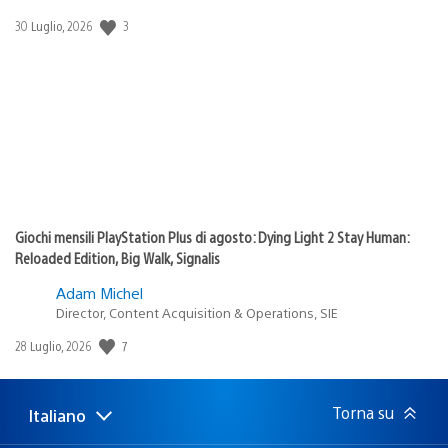
3
Data
30 Luglio, 2026
di
pubblicazione:
Giochi mensili PlayStation Plus di agosto: Dying Light 2 Stay Human:
Reloaded Edition, Big Walk, Signalis
Adam Michel
Director, Content Acquisition & Operations, SIE
7
Data
28 Luglio, 2026
di
pubblicazione:
Torna su
Italiano
Seleziona
Regione
una
attuale: