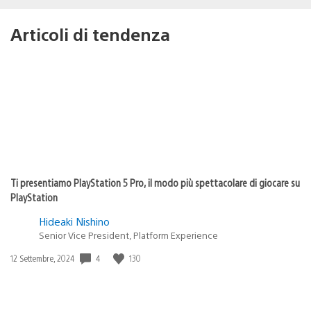
Articoli di tendenza
Ti presentiamo PlayStation 5 Pro, il modo più spettacolare di giocare su
PlayStation
Hideaki Nishino
Senior Vice President, Platform Experience
4
130
Data
12 Settembre, 2024
di
pubblicazione: