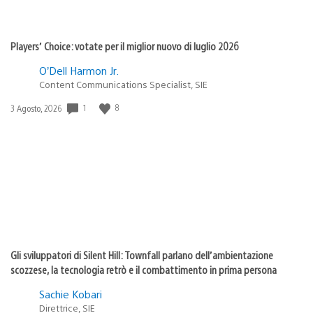
Players’ Choice: votate per il miglior nuovo di luglio 2026
O’Dell Harmon Jr.
Content Communications Specialist, SIE
1
8
Data
3 Agosto, 2026
di
pubblicazione:
Gli sviluppatori di Silent Hill: Townfall parlano dell’ambientazione
scozzese, la tecnologia retrò e il combattimento in prima persona
Sachie Kobari
Direttrice, SIE