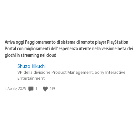
Arriva oggi l’aggiornamento di sistema di remote player PlayStation
Portal con miglioramenti dell’esperienza utente nella versione beta dei
giochi in streaming nel cloud
Shuzo Kikuchi
VP della divisione Product Management, Sony Interactive
Entertainment
1
139
Data
9 Aprile, 2025
di
pubblicazione: