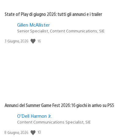
State of Play di giugno 2026: tutti gli annunci e i trailer
Gillen McAllister
Senior Specialist, Content Communications, SIE
16
Data
3 Giugno, 2026
di
pubblicazione:
Annunci del Summer Game Fest 2026: 16 giochi in arrivo su PS5
O’Dell Harmon Jr.
Content Communications Specialist, SIE
10
Data
8 Giugno, 2026