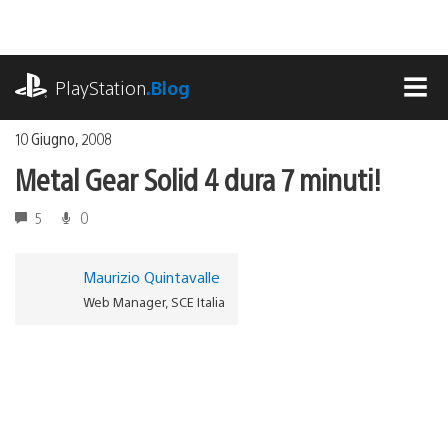
Salta
al
contenuto
playstation.com
PlayStation
.Blog
MEN
10 Giugno, 2008
Metal Gear Solid 4 dura 7 minuti!
5
0
Maurizio Quintavalle
Web Manager, SCE Italia