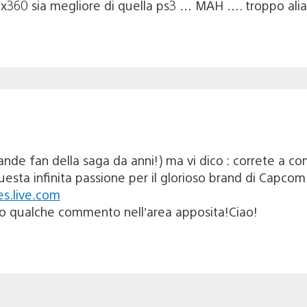
x360 sia megliore di quella ps3 … MAH …. troppo ali
nde fan della saga da anni!) ma vi dico : correte a co
 questa infinita passione per il glorioso brand di Capcom 
s.live.com
do qualche commento nell’area apposita!Ciao!