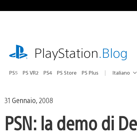
Salta
al
contenuto
playstation.com
PlayStation
.Blog
PS5
PS VR2
PS4
PS Store
PS Plus
Italiano
Seleziona
Regione
una
attuale:
Regione
31 Gennaio, 2008
PSN: la demo di De