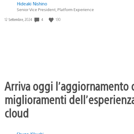
Hideaki Nishino
Senior Vice President, Platform Experience
4
130
Data
12 Settembre, 2024
di
pubblicazione:
Arriva oggi l’aggiornamento d
miglioramenti dell’esperienza
cloud
Shuzo Kikuchi