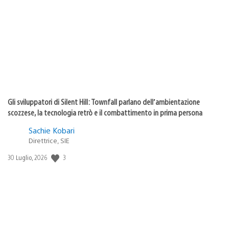
di
pubblicazione:
Gli sviluppatori di Silent Hill: Townfall parlano dell’ambientazione
scozzese, la tecnologia retrò e il combattimento in prima persona
Sachie Kobari
Direttrice, SIE
3
Data
30 Luglio, 2026
di
pubblicazione: