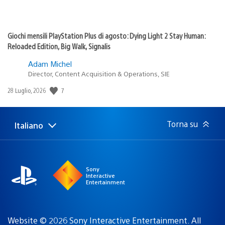
Giochi mensili PlayStation Plus di agosto: Dying Light 2 Stay Human:
Reloaded Edition, Big Walk, Signalis
Adam Michel
Director, Content Acquisition & Operations, SIE
7
Data
28 Luglio, 2026
di
pubblicazione:
Torna su
Italiano
Seleziona
Regione
una
attuale:
Regione
Sony
Interactive
Entertainment
Website © 2026 Sony Interactive Entertainment. All