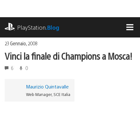
Salta
al
contenuto
playstation.com
PlayStation
.Blog
MEN
23 Gennaio, 2008
Vinci la finale di Champions a Mosca!
6
0
Maurizio Quintavalle
Web Manager, SCE Italia