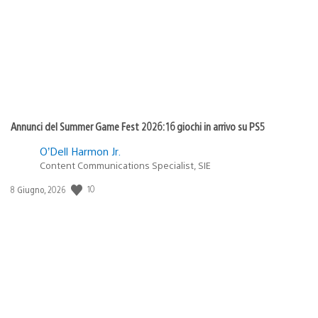
pubblicazione:
Annunci del Summer Game Fest 2026: 16 giochi in arrivo su PS5
O’Dell Harmon Jr.
Content Communications Specialist, SIE
10
Data
8 Giugno, 2026
di
pubblicazione: