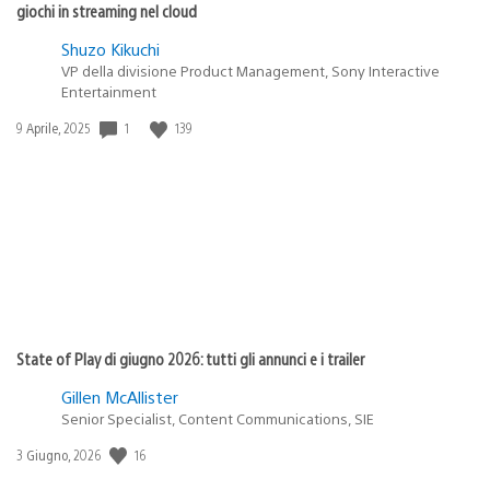
giochi in streaming nel cloud
Shuzo Kikuchi
VP della divisione Product Management, Sony Interactive
Entertainment
1
139
Data
9 Aprile, 2025
di
pubblicazione:
State of Play di giugno 2026: tutti gli annunci e i trailer
Gillen McAllister
Senior Specialist, Content Communications, SIE
16
Data
3 Giugno, 2026
di