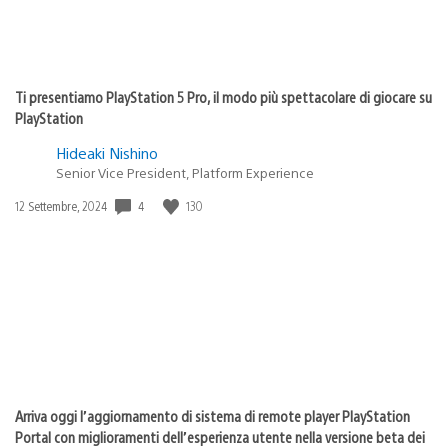
Ti presentiamo PlayStation 5 Pro, il modo più spettacolare di giocare su
PlayStation
Hideaki Nishino
Senior Vice President, Platform Experience
4
130
Data
12 Settembre, 2024
di
pubblicazione:
Arriva oggi l’aggiornamento di sistema di remote player PlayStation
Portal con miglioramenti dell’esperienza utente nella versione beta dei