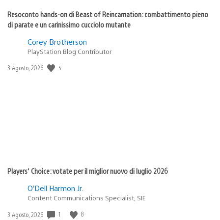
Resoconto hands-on di Beast of Reincarnation: combattimento pieno
di parate e un carinissimo cucciolo mutante
Corey Brotherson
PlayStation Blog Contributor
5
Data
3 Agosto, 2026
di
pubblicazione:
Players’ Choice: votate per il miglior nuovo di luglio 2026
O’Dell Harmon Jr.
Content Communications Specialist, SIE
1
8
Data
3 Agosto, 2026