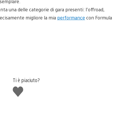
esemplare.
ta una delle categorie di gara presenti: l’offroad,
 Decisamente migliore la mia
performance
con Formula
Ti è piaciuto?
Mi
piace