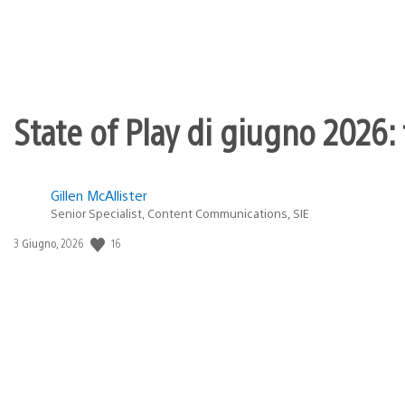
State of Play di giugno 2026: t
Gillen McAllister
Senior Specialist, Content Communications, SIE
16
Data
3 Giugno, 2026
di
pubblicazione: