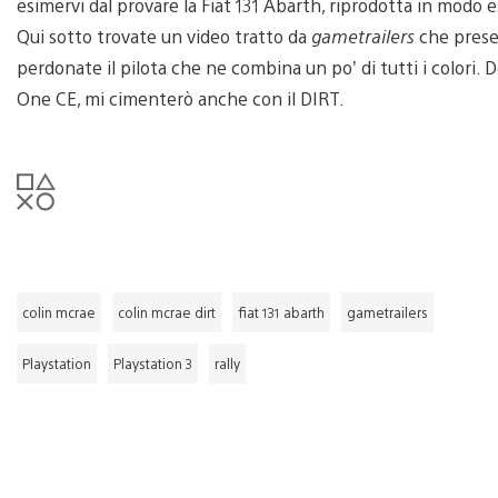
esimervi dal provare la Fiat 131 Abarth, riprodotta in modo 
Qui sotto trovate un video tratto da
gametrailers
che presen
perdonate il pilota che ne combina un po’ di tutti i colori.
One CE, mi cimenterò anche con il DIRT.
colin mcrae
colin mcrae dirt
fiat 131 abarth
gametrailers
Playstation
Playstation 3
rally