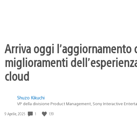
Arriva oggi l’aggiornamento d
miglioramenti dell’esperienza
cloud
Shuzo Kikuchi
VP della divisione Product Management, Sony Interactive Entert
1
139
Data
9 Aprile, 2025
di
pubblicazione: