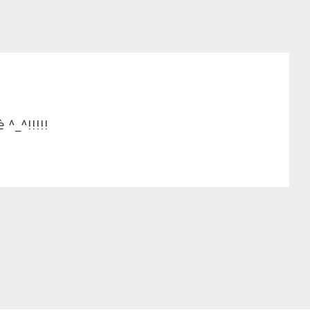
 ^_^!!!!!