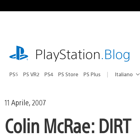
Salta
al
contenuto
playstation.com
PlayStation
.Blog
PS5
PS VR2
PS4
PS Store
PS Plus
Italiano
Seleziona
Regione
una
attuale:
Regione
11 Aprile, 2007
Colin McRae: DIRT