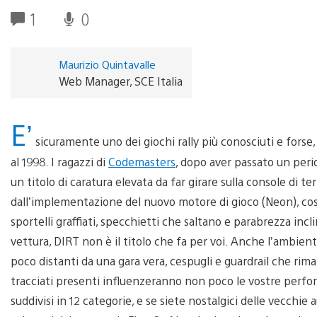
1
0
Maurizio Quintavalle
Web Manager, SCE Italia
E’
sicuramente uno dei giochi rally più conosciuti e forse, 
al 1998. I ragazzi di
Codemasters
, dopo aver passato un peri
un titolo di caratura elevata da far girare sulla console di t
dall’implementazione del nuovo motore di gioco (Neon), co
sportelli graffiati, specchietti che saltano e parabrezza incl
vettura, DIRT non è il titolo che fa per voi. Anche l’ambient
poco distanti da una gara vera, cespugli e guardrail che rim
tracciati presenti influenzeranno non poco le vostre perfor
suddivisi in 12 categorie, e se siete nostalgici delle vecchie