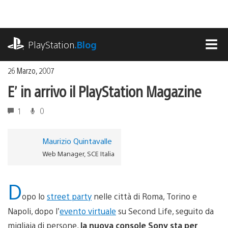
Salta
al
contenuto
playstation.com
PlayStation
.Blog
MEN
26 Marzo, 2007
E’ in arrivo il PlayStation Magazine
1
0
Maurizio Quintavalle
Web Manager, SCE Italia
D
opo lo
street party
nelle città di Roma, Torino e
Napoli, dopo l’
evento virtuale
su Second Life, seguito da
migliaia di persone,
la nuova console Sony sta per