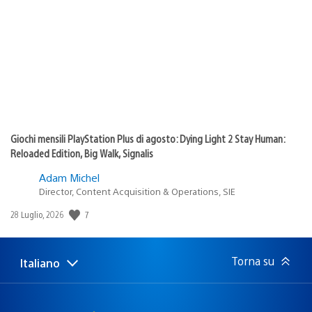
di
pubblicazione:
Giochi mensili PlayStation Plus di agosto: Dying Light 2 Stay Human:
Reloaded Edition, Big Walk, Signalis
Adam Michel
Director, Content Acquisition & Operations, SIE
7
Data
28 Luglio, 2026
di
pubblicazione:
Torna su
Italiano
Seleziona
Regione
una
attuale:
Regione