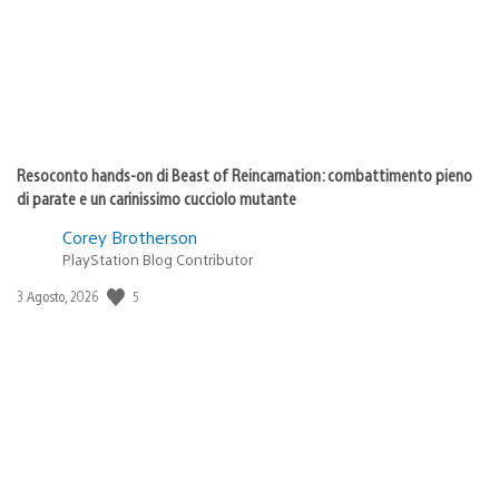
Resoconto hands-on di Beast of Reincarnation: combattimento pieno
di parate e un carinissimo cucciolo mutante
Corey Brotherson
PlayStation Blog Contributor
5
Data
3 Agosto, 2026
di
pubblicazione: