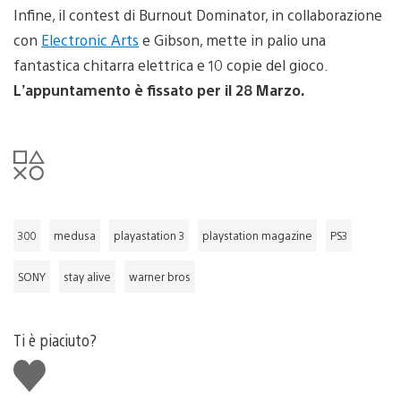
Infine, il contest di Burnout Dominator, in collaborazione
con
Electronic Arts
e Gibson, mette in palio una
fantastica chitarra elettrica e 10 copie del gioco.
L’appuntamento è fissato per il 28 Marzo.
300
medusa
playastation 3
playstation magazine
PS3
SONY
stay alive
warner bros
Ti è piaciuto?
Mi
piace