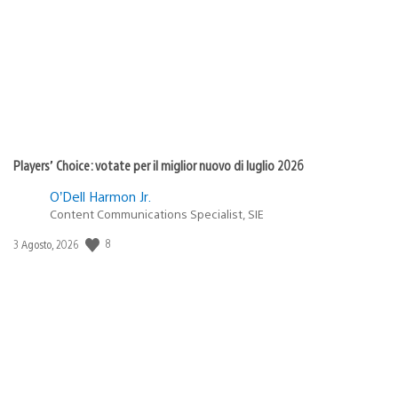
pubblicazione:
Players’ Choice: votate per il miglior nuovo di luglio 2026
O’Dell Harmon Jr.
Content Communications Specialist, SIE
Data
8
3 Agosto, 2026
di
pubblicazione: