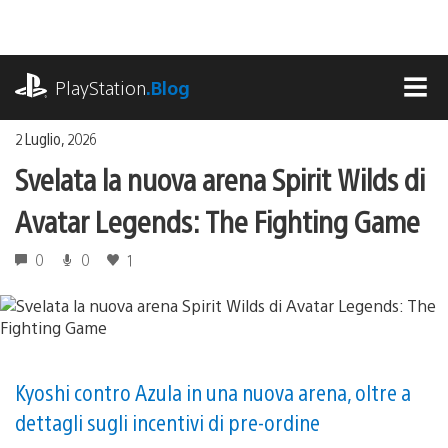
Salta
al
contenuto
playstation.com
PlayStation
.Blog
MEN
2 Luglio, 2026
Svelata la nuova arena Spirit Wilds di
Avatar Legends: The Fighting Game
0
0
1
Kyoshi contro Azula in una nuova arena, oltre a
dettagli sugli incentivi di pre-ordine