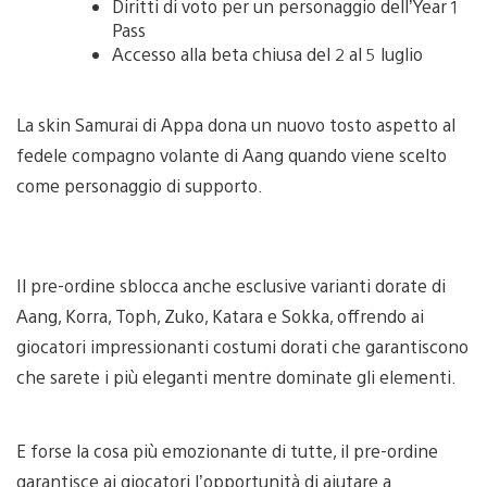
Diritti di voto per un personaggio dell’Year 1
Pass
Accesso alla beta chiusa del 2 al 5 luglio
La skin Samurai di Appa dona un nuovo tosto aspetto al
fedele compagno volante di Aang quando viene scelto
come personaggio di supporto.
View
View
View
and
and
and
Il pre-ordine sblocca anche esclusive varianti dorate di
download
download
download
image
image
image
Aang, Korra, Toph, Zuko, Katara e Sokka, offrendo ai
giocatori impressionanti costumi dorati che garantiscono
che sarete i più eleganti mentre dominate gli elementi.
E forse la cosa più emozionante di tutte, il pre-ordine
garantisce ai giocatori l’opportunità di aiutare a