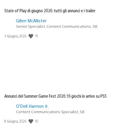
State of Play di giugno 2026: tutti gli annunci e i trailer
Gillen McAllister
Senior Specialist, Content Communications, SIE
Data
16
3 Giugno, 2026
di
pubblicazione:
Annunci del Summer Game Fest 2026: 16 giochi in arrivo su PS5
O’Dell Harmon Jr.
Content Communications Specialist, SIE
Data
10
8 Giugno, 2026
di