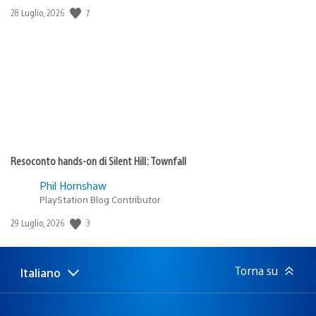
Data
7
28 Luglio, 2026
di
pubblicazione:
Resoconto hands-on di Silent Hill: Townfall
Phil Hornshaw
PlayStation Blog Contributor
Data
3
29 Luglio, 2026
di
pubblicazione:
Torna su
Italiano
Seleziona
Regione
una
attuale:
Regione