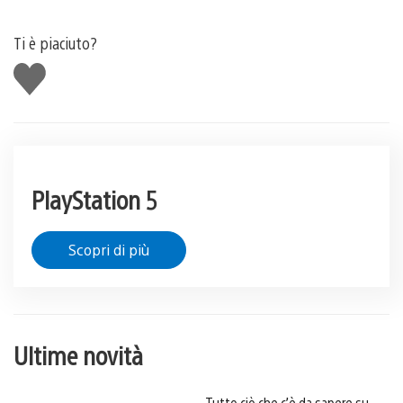
Ti è piaciuto?
Mi
piace
PlayStation 5
Scopri di più
Ultime novità
Tutto ciò che c’è da sapere su