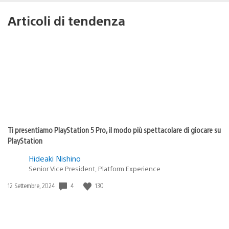
Articoli di tendenza
Ti presentiamo PlayStation 5 Pro, il modo più spettacolare di giocare su
PlayStation
Hideaki Nishino
Senior Vice President, Platform Experience
Data
4
130
12 Settembre, 2024
di
pubblicazione: