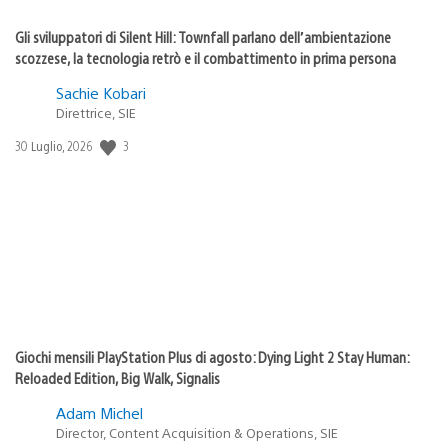
Gli sviluppatori di Silent Hill: Townfall parlano dell’ambientazione
scozzese, la tecnologia retrò e il combattimento in prima persona
Sachie Kobari
Direttrice, SIE
Data
3
30 Luglio, 2026
di
pubblicazione:
Giochi mensili PlayStation Plus di agosto: Dying Light 2 Stay Human:
Reloaded Edition, Big Walk, Signalis
Adam Michel
Director, Content Acquisition & Operations, SIE