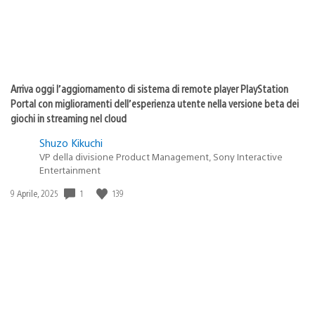
Arriva oggi l’aggiornamento di sistema di remote player PlayStation
Portal con miglioramenti dell’esperienza utente nella versione beta dei
giochi in streaming nel cloud
Shuzo Kikuchi
VP della divisione Product Management, Sony Interactive
Entertainment
Data
1
139
9 Aprile, 2025
di
pubblicazione: