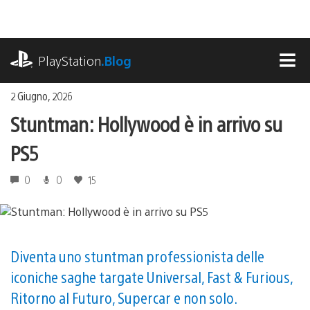
Salta
al
contenuto
playstation.com
PlayStation
.Blog
MEN
2 Giugno, 2026
Stuntman: Hollywood è in arrivo su
PS5
0
0
15
Diventa uno stuntman professionista delle
iconiche saghe targate Universal, Fast & Furious,
Ritorno al Futuro, Supercar e non solo.