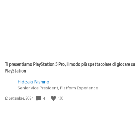
Ti presentiamo PlayStation 5 Pro, il modo più spettacolare di giocare su
PlayStation
Hideaki Nishino
Senior Vice President, Platform Experience
Data
4
130
12 Settembre, 2024
di
pubblicazione: