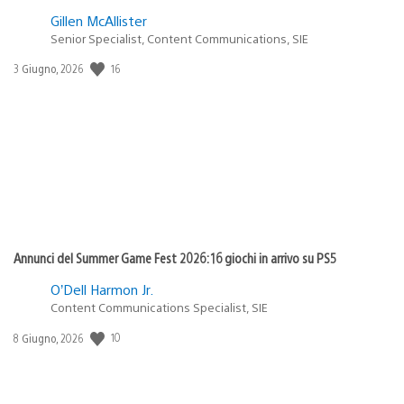
Gillen McAllister
Senior Specialist, Content Communications, SIE
Data
16
3 Giugno, 2026
di
pubblicazione:
Annunci del Summer Game Fest 2026: 16 giochi in arrivo su PS5
O’Dell Harmon Jr.
Content Communications Specialist, SIE
Data
10
8 Giugno, 2026
di
pubblicazione: