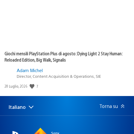
pubblicazione:
Giochi mensili PlayStation Plus di agosto: Dying Light 2 Stay Human:
Reloaded Edition, Big Walk, Signalis
Adam Michel
Director, Content Acquisition & Operations, SIE
Data
7
28 Luglio, 2026
di
pubblicazione:
Torna su
Italiano
Seleziona
Regione
una
attuale:
Regione
Sony