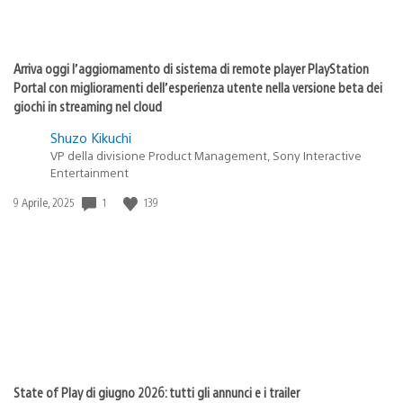
Arriva oggi l’aggiornamento di sistema di remote player PlayStation
Portal con miglioramenti dell’esperienza utente nella versione beta dei
giochi in streaming nel cloud
Shuzo Kikuchi
VP della divisione Product Management, Sony Interactive
Entertainment
Data
1
139
9 Aprile, 2025
di
pubblicazione:
State of Play di giugno 2026: tutti gli annunci e i trailer