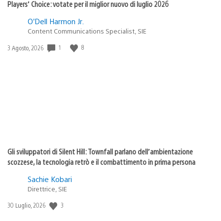
Players’ Choice: votate per il miglior nuovo di luglio 2026
O’Dell Harmon Jr.
Content Communications Specialist, SIE
Data
1
8
3 Agosto, 2026
di
pubblicazione:
Gli sviluppatori di Silent Hill: Townfall parlano dell’ambientazione
scozzese, la tecnologia retrò e il combattimento in prima persona
Sachie Kobari
Direttrice, SIE
Data
3
30 Luglio, 2026
di