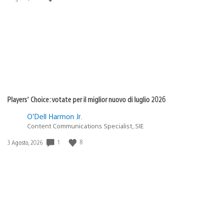
di
pubblicazione:
Players’ Choice: votate per il miglior nuovo di luglio 2026
O’Dell Harmon Jr.
Content Communications Specialist, SIE
Data
1
8
3 Agosto, 2026
di
pubblicazione: