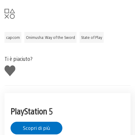
capcom
Onimusha: Way of the Sword
State of Play
Ti è piaciuto?
Mi
piace
PlayStation 5
Scopri di più