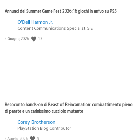
Annunci del Summer Game Fest 2026: 16 giochi in arrivo su PS5
O’Dell Harmon Jr.
Content Communications Specialist, SIE
Data
10
8 Giugno, 2026
di
pubblicazione:
Resoconto hands-on di Beast of Reincarnation: combattimento pieno
di parate e un carinissimo cucciolo mutante
Corey Brotherson
PlayStation Blog Contributor
Data
5
3 Agosto, 2026