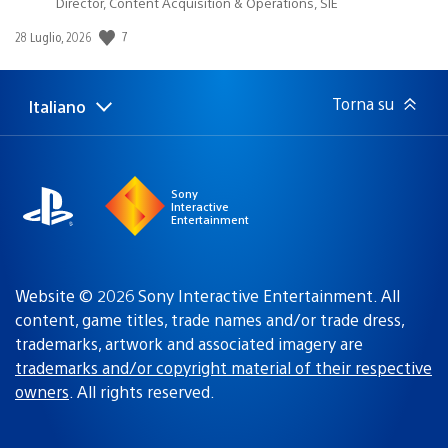
Director, Content Acquisition & Operations, SIE
Data
7
28 Luglio, 2026
di
pubblicazione:
Torna su
Italiano
Seleziona
Regione
una
attuale:
Regione
Sony
Interactive
Entertainment
Website © 2026 Sony Interactive Entertainment. All
content, game titles, trade names and/or trade dress,
trademarks, artwork and associated imagery are
trademarks and/or copyright material of their respective
owners
. All rights reserved.