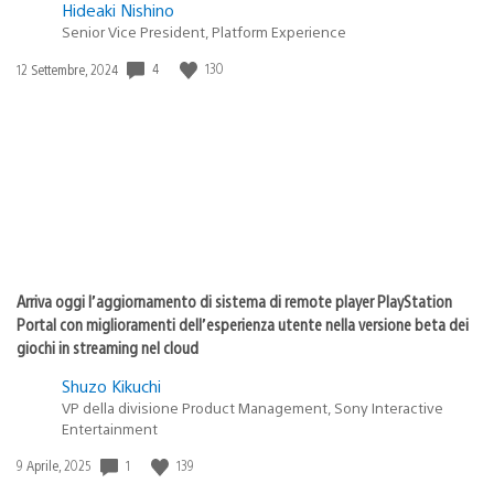
Hideaki Nishino
Senior Vice President, Platform Experience
Data
4
130
12 Settembre, 2024
di
pubblicazione:
Arriva oggi l’aggiornamento di sistema di remote player PlayStation
Portal con miglioramenti dell’esperienza utente nella versione beta dei
giochi in streaming nel cloud
Shuzo Kikuchi
VP della divisione Product Management, Sony Interactive
Entertainment
Data
1
139
9 Aprile, 2025
di