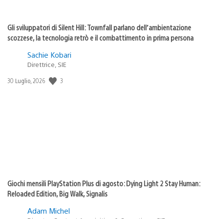
Gli sviluppatori di Silent Hill: Townfall parlano dell’ambientazione
scozzese, la tecnologia retrò e il combattimento in prima persona
Sachie Kobari
Direttrice, SIE
Data
3
30 Luglio, 2026
di
pubblicazione:
Giochi mensili PlayStation Plus di agosto: Dying Light 2 Stay Human:
Reloaded Edition, Big Walk, Signalis
Adam Michel