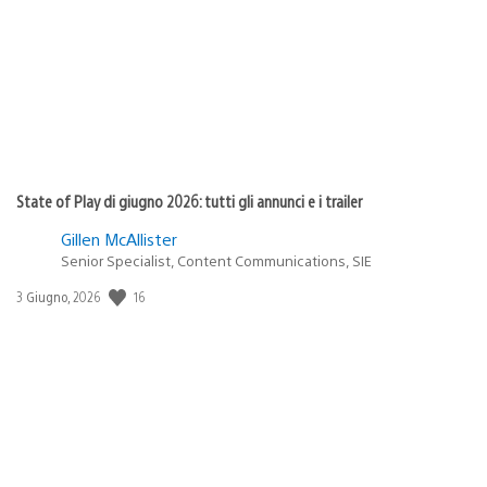
pubblicazione:
State of Play di giugno 2026: tutti gli annunci e i trailer
Gillen McAllister
Senior Specialist, Content Communications, SIE
Data
16
3 Giugno, 2026
di
pubblicazione: