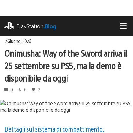
Salta
al
contenuto
playstation.com
PlayStation
.Blog
MEN
2 Giugno, 2026
Onimusha: Way of the Sword arriva il
25 settembre su PS5, ma la demo è
disponibile da oggi
0
0
2
Dettagli sul sistema di combattimento,