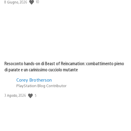
Data
10
8 Giugno, 2026
di
pubblicazione:
Resoconto hands-on di Beast of Reincarnation: combattimento pieno
di parate e un carinissimo cucciolo mutante
Corey Brotherson
PlayStation Blog Contributor
Data
5
3 Agosto, 2026
di
pubblicazione: