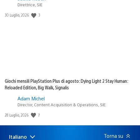
Direttrice, SIE
Data
3
30 Luglio, 2026
di
pubblicazione:
Giochi mensili PlayStation Plus di agosto: Dying Light 2 Stay Human:
Reloaded Edition, Big Walk, Signalis
Adam Michel
Director, Content Acquisition & Operations, SIE
Data
7
28 Luglio, 2026
di
pubblicazione:
Torna su
Italiano
Seleziona
Regione