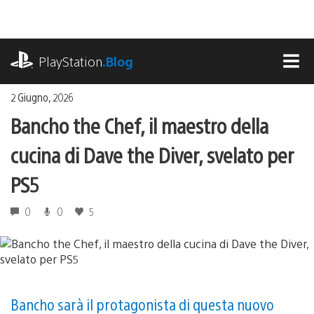
Salta
al
contenuto
playstation.com
PlayStation
.Blog
MEN
2 Giugno, 2026
Bancho the Chef, il maestro della
cucina di Dave the Diver, svelato per
PS5
0
0
5
Bancho sarà il protagonista di questa nuovo