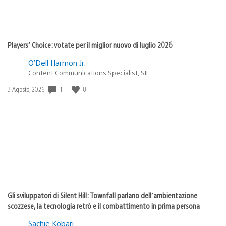
Players’ Choice: votate per il miglior nuovo di luglio 2026
O’Dell Harmon Jr.
Content Communications Specialist, SIE
Data
1
8
3 Agosto, 2026
di
pubblicazione:
Gli sviluppatori di Silent Hill: Townfall parlano dell’ambientazione
scozzese, la tecnologia retrò e il combattimento in prima persona
Sachie Kobari