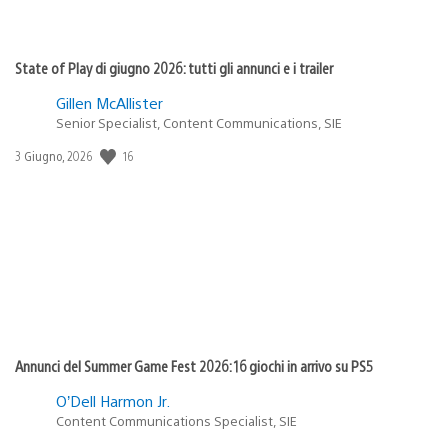
State of Play di giugno 2026: tutti gli annunci e i trailer
Gillen McAllister
Senior Specialist, Content Communications, SIE
Data
16
3 Giugno, 2026
di
pubblicazione:
Annunci del Summer Game Fest 2026: 16 giochi in arrivo su PS5
O’Dell Harmon Jr.
Content Communications Specialist, SIE