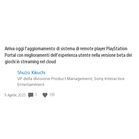
Arriva oggi l’aggiornamento di sistema di remote player PlayStation
Portal con miglioramenti dell’esperienza utente nella versione beta dei
giochi in streaming nel cloud
Shuzo Kikuchi
VP della divisione Product Management, Sony Interactive
Entertainment
Data
1
139
9 Aprile, 2025
di
pubblicazione: