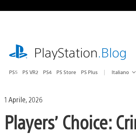
Salta
al
contenuto
playstation.com
PlayStation
.Blog
PS5
PS VR2
PS4
PS Store
PS Plus
Italiano
Seleziona
Regione
una
attuale:
Regione
1 Aprile, 2026
Players’ Choice: Cr