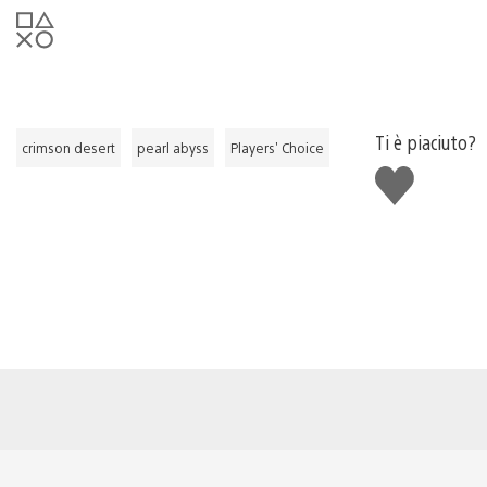
Ti è piaciuto?
crimson desert
pearl abyss
Players' Choice
Mi
piace