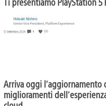
Ti presentiamo PlayStation 5 P
Hideaki Nishino
Senior Vice President, Platform Experience
Data
4
130
12 Settembre, 2024
di
pubblicazione:
Arriva oggi l’aggiornamento d
miglioramenti dell’esperienza
cloud