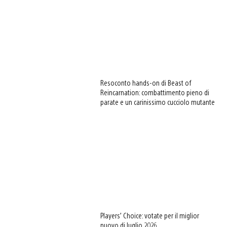
Resoconto hands-on di Beast of
Reincarnation: combattimento pieno di
parate e un carinissimo cucciolo mutante
Players’ Choice: votate per il miglior
nuovo di luglio 2026