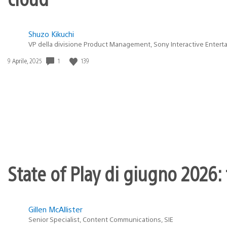
Shuzo Kikuchi
VP della divisione Product Management, Sony Interactive Entert
Data
1
139
9 Aprile, 2025
di
pubblicazione:
State of Play di giugno 2026: t
Gillen McAllister
Senior Specialist, Content Communications, SIE