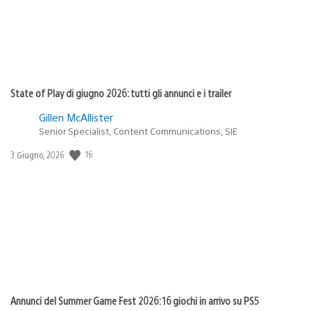
State of Play di giugno 2026: tutti gli annunci e i trailer
Gillen McAllister
Senior Specialist, Content Communications, SIE
Data
16
3 Giugno, 2026
di
pubblicazione:
Annunci del Summer Game Fest 2026: 16 giochi in arrivo su PS5