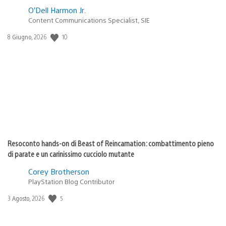
O’Dell Harmon Jr.
Content Communications Specialist, SIE
Data
10
8 Giugno, 2026
di
pubblicazione:
Resoconto hands-on di Beast of Reincarnation: combattimento pieno
di parate e un carinissimo cucciolo mutante
Corey Brotherson
PlayStation Blog Contributor
Data
5
3 Agosto, 2026
di
pubblicazione: