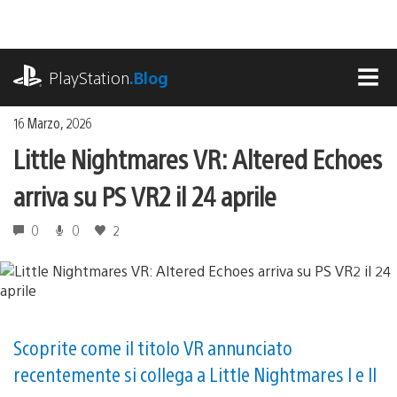
Salta
al
contenuto
playstation.com
PlayStation
.Blog
MEN
16 Marzo, 2026
Little Nightmares VR: Altered Echoes
arriva su PS VR2 il 24 aprile
0
0
2
Scoprite come il titolo VR annunciato
recentemente si collega a Little Nightmares I e II