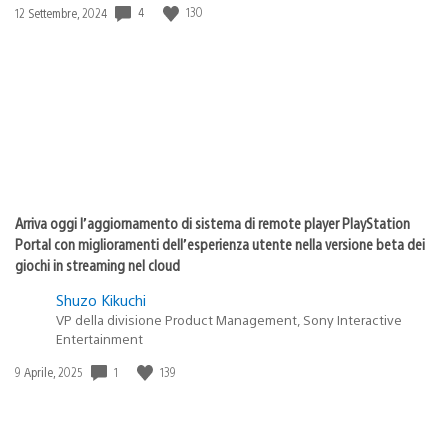
Data
4
130
12 Settembre, 2024
di
pubblicazione:
Arriva oggi l’aggiornamento di sistema di remote player PlayStation
Portal con miglioramenti dell’esperienza utente nella versione beta dei
giochi in streaming nel cloud
Shuzo Kikuchi
VP della divisione Product Management, Sony Interactive
Entertainment
Data
1
139
9 Aprile, 2025
di
pubblicazione: