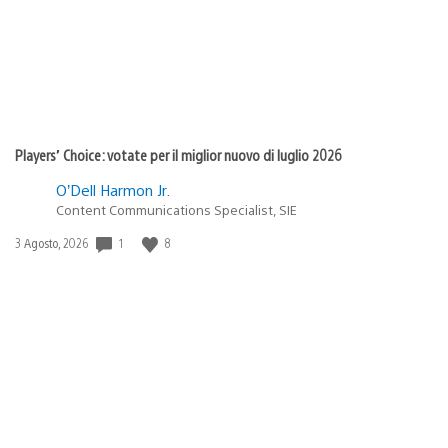
Players’ Choice: votate per il miglior nuovo di luglio 2026
O’Dell Harmon Jr.
Content Communications Specialist, SIE
Data
1
8
3 Agosto, 2026
di
pubblicazione: