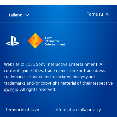
di
pubblicazione:
Torna su
Italiano
Seleziona
Regione
una
attuale:
Regione
Sony
Interactive
Entertainment
Website © 2026 Sony Interactive Entertainment. All
content, game titles, trade names and/or trade dress,
trademarks, artwork and associated imagery are
trademarks and/or copyright material of their respective
owners
. All rights reserved.
Termini di utilizzo
Informativa sulla privacy