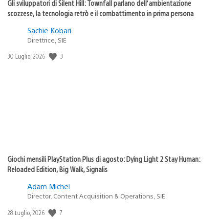
Gli sviluppatori di Silent Hill: Townfall parlano dell’ambientazione
scozzese, la tecnologia retrò e il combattimento in prima persona
Sachie Kobari
Direttrice, SIE
Data
3
30 Luglio, 2026
di
pubblicazione:
Giochi mensili PlayStation Plus di agosto: Dying Light 2 Stay Human:
Reloaded Edition, Big Walk, Signalis
Adam Michel
Director, Content Acquisition & Operations, SIE
Data
7
28 Luglio, 2026