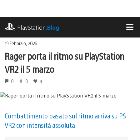
Salta
al
contenuto
playstation.com
PlayStation
.Blog
MEN
19 Febbraio, 2026
Rager porta il ritmo su PlayStation
VR2 il 5 marzo
0
0
4
Combattimento basato sul ritmo arriva su PS
VR2 con intensità assoluta