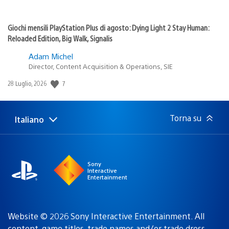
Giochi mensili PlayStation Plus di agosto: Dying Light 2 Stay Human:
Reloaded Edition, Big Walk, Signalis
Adam Michel
Director, Content Acquisition & Operations, SIE
Data
7
28 Luglio, 2026
di
pubblicazione:
Torna su
Italiano
Seleziona
Regione
una
attuale:
Regione
Sony
Interactive
Entertainment
Website © 2026 Sony Interactive Entertainment. All
content, game titles, trade names and/or trade dress,