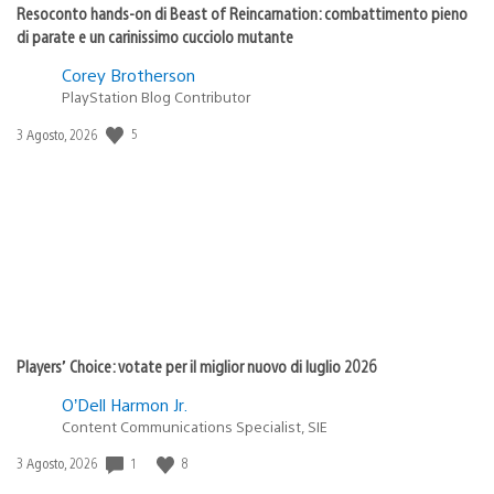
Resoconto hands-on di Beast of Reincarnation: combattimento pieno
di parate e un carinissimo cucciolo mutante
Corey Brotherson
PlayStation Blog Contributor
Data
5
3 Agosto, 2026
di
pubblicazione:
Players’ Choice: votate per il miglior nuovo di luglio 2026
O’Dell Harmon Jr.
Content Communications Specialist, SIE
Data
1
8
3 Agosto, 2026
di