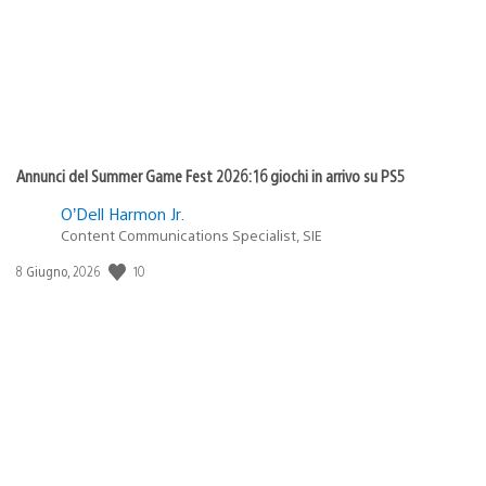
Annunci del Summer Game Fest 2026: 16 giochi in arrivo su PS5
O’Dell Harmon Jr.
Content Communications Specialist, SIE
Data
10
8 Giugno, 2026
di
pubblicazione: