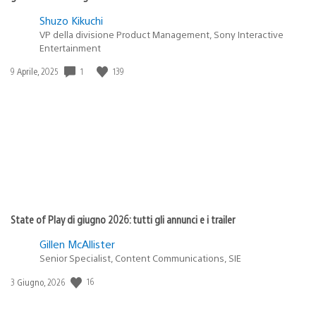
Shuzo Kikuchi
VP della divisione Product Management, Sony Interactive
Entertainment
Data
1
139
9 Aprile, 2025
di
pubblicazione:
State of Play di giugno 2026: tutti gli annunci e i trailer
Gillen McAllister
Senior Specialist, Content Communications, SIE
Data
16
3 Giugno, 2026
di
pubblicazione: