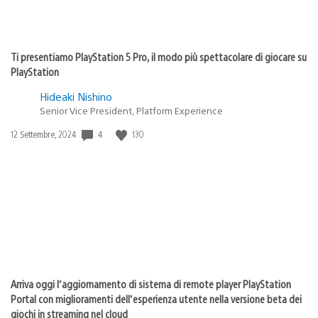
Ti presentiamo PlayStation 5 Pro, il modo più spettacolare di giocare su
PlayStation
Hideaki Nishino
Senior Vice President, Platform Experience
Data
4
130
12 Settembre, 2024
di
pubblicazione:
Arriva oggi l’aggiornamento di sistema di remote player PlayStation
Portal con miglioramenti dell’esperienza utente nella versione beta dei
giochi in streaming nel cloud