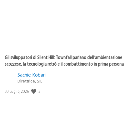
pubblicazione:
Gli sviluppatori di Silent Hill: Townfall parlano dell’ambientazione
scozzese, la tecnologia retrò e il combattimento in prima persona
Sachie Kobari
Direttrice, SIE
Data
3
30 Luglio, 2026
di
pubblicazione: