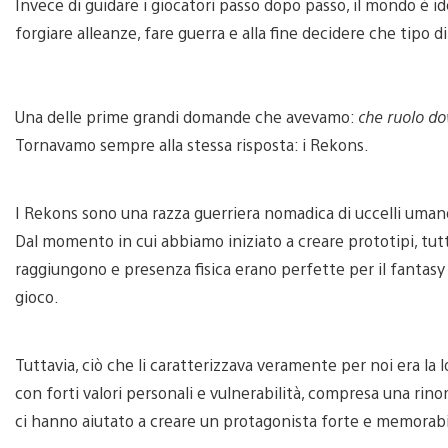
Invece di guidare i giocatori passo dopo passo, il mondo è ide
forgiare alleanze, fare guerra e alla fine decidere che tipo d
Una delle prime grandi domande che avevamo:
che ruolo do
Tornavamo sempre alla stessa risposta: i Rekons.
I Rekons sono una razza guerriera nomadica di uccelli umanoid
Dal momento in cui abbiamo iniziato a creare prototipi, tutto
raggiungono e presenza fisica erano perfette per il fantas
gioco.
Tuttavia, ciò che li caratterizzava veramente per noi era la 
con forti valori personali e vulnerabilità, compresa una rinom
ci hanno aiutato a creare un protagonista forte e memorabil