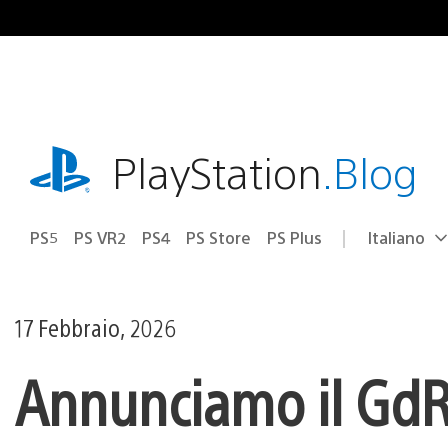
Salta
al
contenuto
playstation.com
PlayStation
.Blog
PS5
PS VR2
PS4
PS Store
PS Plus
Italiano
Seleziona
Regione
una
attuale:
Regione
17 Febbraio, 2026
Annunciamo il GdR