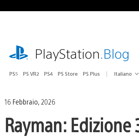
Salta
al
contenuto
playstation.com
PlayStation
.Blog
PS5
PS VR2
PS4
PS Store
PS Plus
Italiano
Seleziona
Regione
una
attuale:
Regione
16 Febbraio, 2026
Rayman: Edizione 30