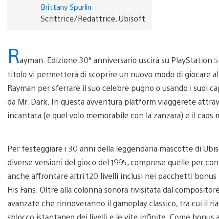
Brittany Spurlin
Scrittrice/Redattrice, Ubisoft
R
ayman: Edizione 30° anniversario uscirà su PlayStation 5 
titolo vi permetterà di scoprire un nuovo modo di giocare a
Rayman per sferrare il suo celebre pugno o usando i suoi cap
da Mr. Dark. In questa avventura platform viaggerete attrave
incantata (e quel volo memorabile con la zanzara) e il caos 
Per festeggiare i 30 anni della leggendaria mascotte di Ubis
diverse versioni del gioco del 1995, comprese quelle per con
anche affrontare altri 120 livelli inclusi nei pacchetti bonus
His Fans. Oltre alla colonna sonora rivisitata dal compositor
avanzate che rinnoveranno il gameplay classico, tra cui il ria
sblocco istantaneo dei livelli e le vite infinite. Come bonu