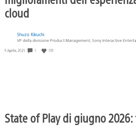
cloud
Shuzo Kikuchi
VP della divisione Product Management, Sony Interactive Entert
Data
1
139
9 Aprile, 2025
di
pubblicazione:
State of Play di giugno 2026: t