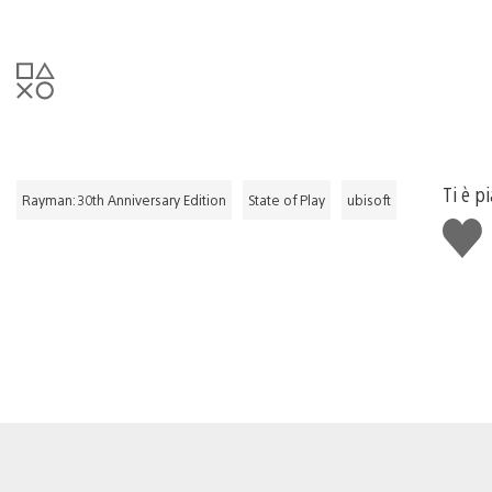
Ti è p
Rayman: 30th Anniversary Edition
State of Play
ubisoft
Mi
piace