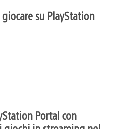
 giocare su PlayStation
yStation Portal con
 giochi in streaming nel