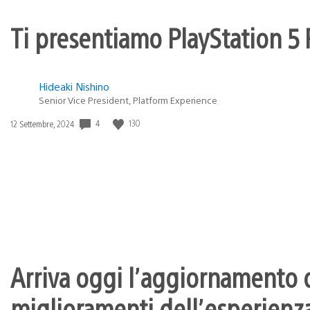
Ti presentiamo PlayStation 5 P
Hideaki Nishino
Senior Vice President, Platform Experience
Data
4
130
12 Settembre, 2024
di
pubblicazione:
Arriva oggi l’aggiornamento d
miglioramenti dell’esperienza