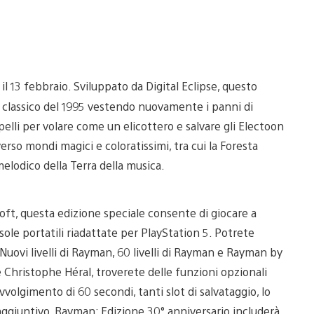
il 13 febbraio. Sviluppato da Digital Eclipse, questo
l classico del 1995 vestendo nuovamente i panni di
elli per volare come un elicottero e salvare gli Electoon
rso mondi magici e coloratissimi, tra cui la Foresta
melodico della Terra della musica.
oft, questa edizione speciale consente di giocare a
sole portatili riadattate per PlayStation 5. Potrete
 Nuovi livelli di Rayman, 60 livelli di Rayman e Rayman by
e Christophe Héral, troverete delle funzioni opzionali
vvolgimento di 60 secondi, tanti slot di salvataggio, lo
s aggiuntivo, Rayman: Edizione 30° anniversario includerà