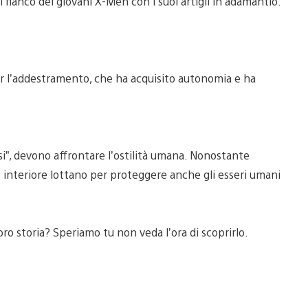
 fianco dei giovani X-Men con i suoi artigli in adamantio.
r l’addestramento, che ha acquisito autonomia e ha
rsi”, devono affrontare l’ostilità umana. Nonostante
 interiore lottano per proteggere anche gli esseri umani
ro storia? Speriamo tu non veda l’ora di scoprirlo.