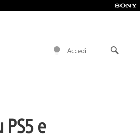
Accedi
Cerca
u PS5 e