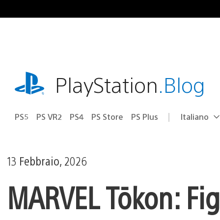
Salta
al
contenuto
playstation.com
PlayStation
.Blog
PS5
PS VR2
PS4
PS Store
PS Plus
Italiano
Seleziona
Regione
una
attuale:
Regione
13 Febbraio, 2026
MARVEL Tōkon: Figh