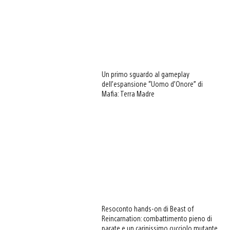
Un primo sguardo al gameplay
dell’espansione “Uomo d’Onore” di
Mafia: Terra Madre
Resoconto hands-on di Beast of
Reincarnation: combattimento pieno di
parate e un carinissimo cucciolo mutante