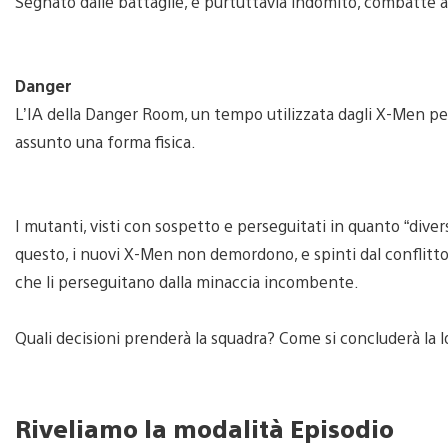
Segnato dalle battaglie, e purtuttavia indomito, combatte al
Danger
L’IA della Danger Room, un tempo utilizzata dagli X-Men pe
assunto una forma fisica.
I mutanti, visti con sospetto e perseguitati in quanto “dive
questo, i nuovi X-Men non demordono, e spinti dal conflitto
che li perseguitano dalla minaccia incombente.
Quali decisioni prenderà la squadra? Come si concluderà la lo
Riveliamo la modalità Episodio