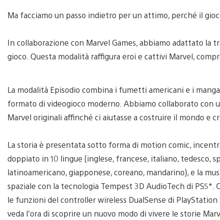
Ma facciamo un passo indietro per un attimo, perché il gioc
In collaborazione con Marvel Games, abbiamo adattato la t
gioco. Questa modalità raffigura eroi e cattivi Marvel, com
La modalità Episodio combina i fumetti americani e i manga
formato di videogioco moderno. Abbiamo collaborato con uno 
Marvel originali affinché ci aiutasse a costruire il mondo e c
La storia è presentata sotto forma di motion comic, incentrat
doppiato in 10 lingue (inglese, francese, italiano, tedesco, 
latinoamericano, giapponese, coreano, mandarino), e la music
spaziale con la tecnologia Tempest 3D AudioTech di PS5*. Ol
le funzioni del controller wireless DualSense di PlayStation
veda l’ora di scoprire un nuovo modo di vivere le storie Marve