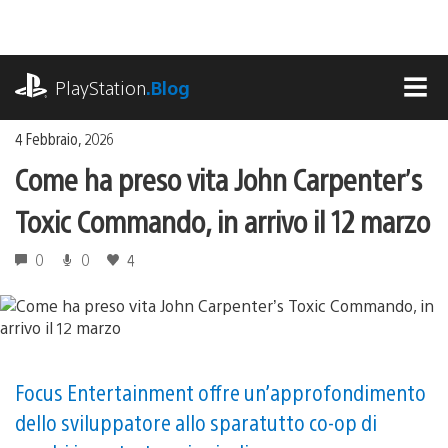
Salta
al
contenuto
playstation.com
PlayStation
.Blog
MEN
4 Febbraio, 2026
Come ha preso vita John Carpenter’s
Toxic Commando, in arrivo il 12 marzo
0
0
4
Focus Entertainment offre un’approfondimento
dello sviluppatore allo sparatutto co-op di