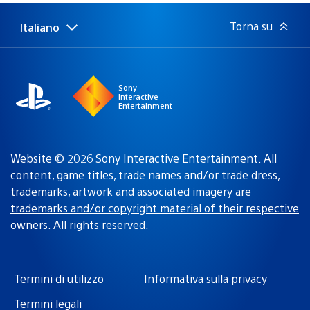
pubblicazione:
Torna su
Italiano
Seleziona
Regione
una
attuale:
Regione
Sony
Interactive
Entertainment
Website © 2026 Sony Interactive Entertainment. All
content, game titles, trade names and/or trade dress,
trademarks, artwork and associated imagery are
trademarks and/or copyright material of their respective
owners
. All rights reserved.
Termini di utilizzo
Informativa sulla privacy
Termini legali