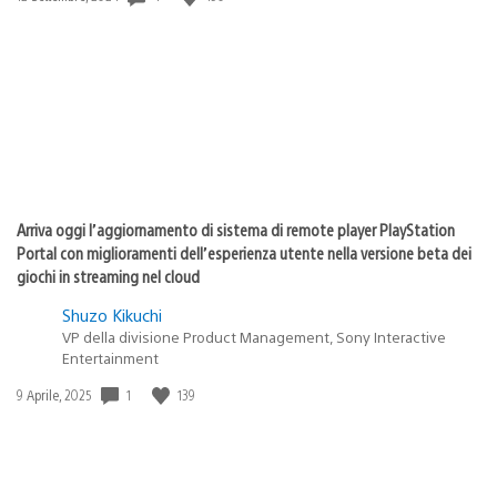
di
pubblicazione:
Arriva oggi l’aggiornamento di sistema di remote player PlayStation
Portal con miglioramenti dell’esperienza utente nella versione beta dei
giochi in streaming nel cloud
Shuzo Kikuchi
VP della divisione Product Management, Sony Interactive
Entertainment
Data
1
139
9 Aprile, 2025
di
pubblicazione: