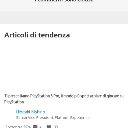
Articoli di tendenza
Ti presentiamo PlayStation 5 Pro, il modo più spettacolare di giocare su
PlayStation
Hideaki Nishino
Senior Vice President, Platform Experience
Data
4
130
12 Settembre, 2024