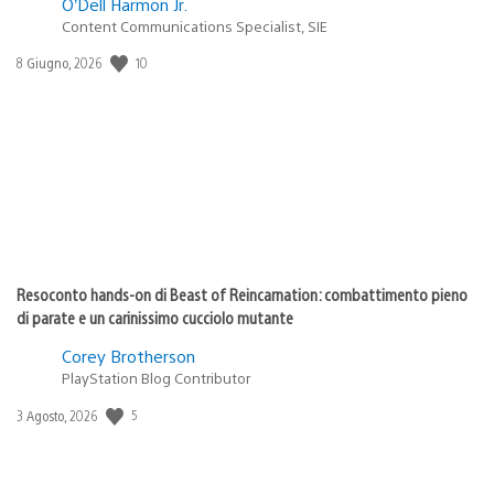
O’Dell Harmon Jr.
Content Communications Specialist, SIE
Data
10
8 Giugno, 2026
di
pubblicazione:
Resoconto hands-on di Beast of Reincarnation: combattimento pieno
di parate e un carinissimo cucciolo mutante
Corey Brotherson
PlayStation Blog Contributor
Data
5
3 Agosto, 2026
di
pubblicazione: