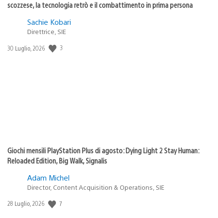
scozzese, la tecnologia retrò e il combattimento in prima persona
Sachie Kobari
Direttrice, SIE
Data
3
30 Luglio, 2026
di
pubblicazione:
Giochi mensili PlayStation Plus di agosto: Dying Light 2 Stay Human:
Reloaded Edition, Big Walk, Signalis
Adam Michel
Director, Content Acquisition & Operations, SIE
Data
7
28 Luglio, 2026
di