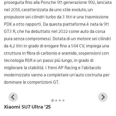
proseguita fino alla Porsche 911 generazione 992, lanciata
nel 2018, caratterizzata da uno stile evoluto, un
propulsore sei cilindri turbo da 3 litri e una trasmissione
PDK a otto rapporti. Da questa piattaforma è nata la 911
GT3 R, che ha debuttato nel 2022 come auto da corsa
pura senza compromessi. Dotata di un motore sei cilindri
da 4,2 litri in grado di erogare fino a 564 CV, impiega una
struttura in fibra di carbonio e aramide, sospensioni con
tecnologia RSR e un passo più lungo, in grado di
migliorare la stabilità. I freni AP Racing e l’abitacolo
modernizzato vanno a completare un’auto costruita per
dominare le competizioni GT.
View
Vi
and
a
Xiaomi SU7 Ultra ’25
download
d
image
i