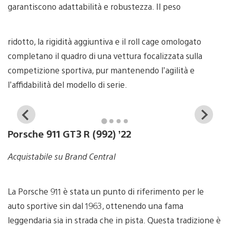
garantiscono adattabilità e robustezza. Il peso
ridotto, la rigidità aggiuntiva e il roll cage omologato
completano il quadro di una vettura focalizzata sulla
competizione sportiva, pur mantenendo l’agilità e
l’affidabilità del modello di serie.
View
Vi
and
a
Porsche 911 GT3 R (992) ’22
download
d
image
i
Acquistabile su Brand Central
La Porsche 911 è stata un punto di riferimento per le
auto sportive sin dal 1963, ottenendo una fama
leggendaria sia in strada che in pista. Questa tradizione è