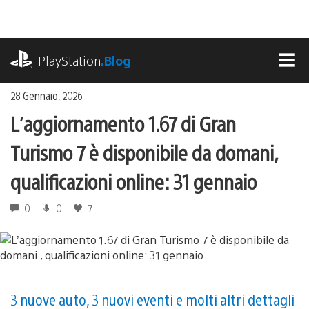
Salta
al
contenuto
playstation.com
PlayStation
.Blog
MEN
28 Gennaio, 2026
L’aggiornamento 1.67 di Gran
Turismo 7 è disponibile da domani ,
qualificazioni online: 31 gennaio
0
0
7
3 nuove auto, 3 nuovi eventi e molti altri dettagli