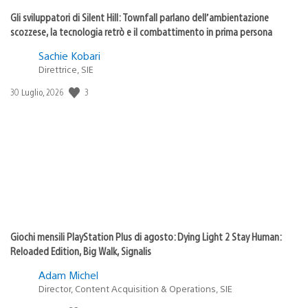
Gli sviluppatori di Silent Hill: Townfall parlano dell’ambientazione
scozzese, la tecnologia retrò e il combattimento in prima persona
Sachie Kobari
Direttrice, SIE
Data
3
30 Luglio, 2026
di
pubblicazione:
Giochi mensili PlayStation Plus di agosto: Dying Light 2 Stay Human:
Reloaded Edition, Big Walk, Signalis
Adam Michel
Director, Content Acquisition & Operations, SIE