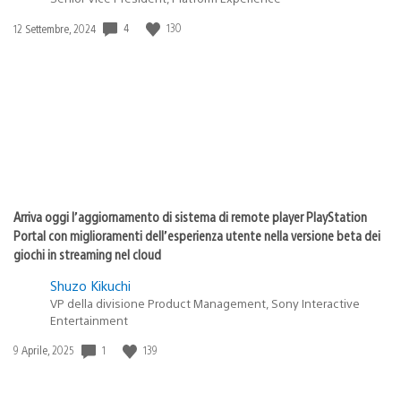
Data
4
130
12 Settembre, 2024
di
pubblicazione:
Arriva oggi l’aggiornamento di sistema di remote player PlayStation
Portal con miglioramenti dell’esperienza utente nella versione beta dei
giochi in streaming nel cloud
Shuzo Kikuchi
VP della divisione Product Management, Sony Interactive
Entertainment
Data
1
139
9 Aprile, 2025
di
pubblicazione: