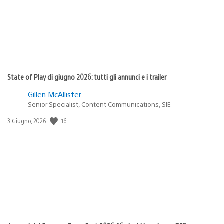
State of Play di giugno 2026: tutti gli annunci e i trailer
Gillen McAllister
Senior Specialist, Content Communications, SIE
Data
16
3 Giugno, 2026
di
pubblicazione: