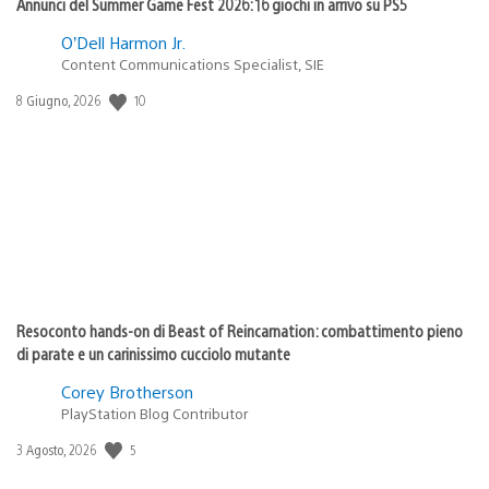
Annunci del Summer Game Fest 2026: 16 giochi in arrivo su PS5
O’Dell Harmon Jr.
Content Communications Specialist, SIE
Data
10
8 Giugno, 2026
di
pubblicazione:
Resoconto hands-on di Beast of Reincarnation: combattimento pieno
di parate e un carinissimo cucciolo mutante
Corey Brotherson
PlayStation Blog Contributor
Data
5
3 Agosto, 2026
di
pubblicazione: