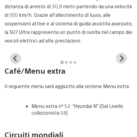
distanza di arresto di 30,8 metri partendo da una velocità
di 100 km/h. Grazie all’allestimento di lusso, alle
sospensioni attive e al sistema di guida assistita avanzato,
la SU7 Ultra rappresenta un punto di svolta nel campo dei
veicoli elettrici ad alte prestazioni.
View
Vi
and
a
Café/Menu extra
download
d
image
i
Il seguente menu sarà aggiunto alla sezione Menu extra:
Menu extra nº 52: “Hyundai N” (Dal Livello
collezionista 58)
Circuiti mondiali