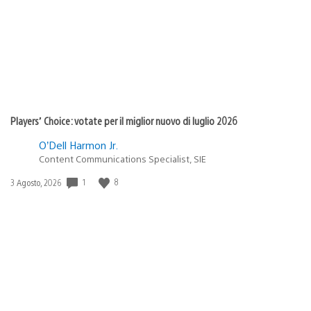
Players’ Choice: votate per il miglior nuovo di luglio 2026
O’Dell Harmon Jr.
Content Communications Specialist, SIE
Data
1
8
3 Agosto, 2026
di
pubblicazione: