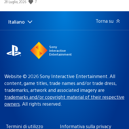
Data
7
28 Luglio, 2026
di
pubblicazione:
Torna su
Italiano
Seleziona
Regione
una
attuale:
Regione
Sony
Interactive
Entertainment
Website © 2026 Sony Interactive Entertainment. All
content, game titles, trade names and/or trade dress,
trademarks, artwork and associated imagery are
trademarks and/or copyright material of their respective
owners
. All rights reserved.
Termini di utilizzo
Informativa sulla privacy