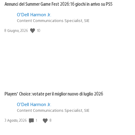
Annunci del Summer Game Fest 2026: 16 giochi in arrivo su PS5
O’Dell Harmon Jr.
Content Communications Specialist, SIE
Data
10
8 Giugno, 2026
di
pubblicazione:
Players’ Choice: votate per il miglior nuovo di luglio 2026
O’Dell Harmon Jr.
Content Communications Specialist, SIE
Data
1
8
3 Agosto, 2026
di
pubblicazione: