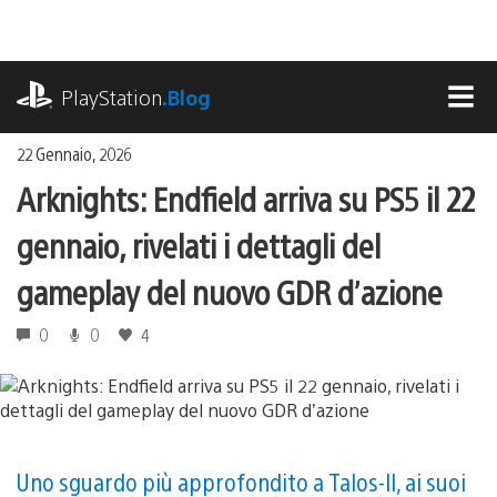
Salta
al
contenuto
playstation.com
PlayStation
.Blog
MEN
22 Gennaio, 2026
Arknights: Endfield arriva su PS5 il 22
gennaio, rivelati i dettagli del
gameplay del nuovo GDR d’azione
0
0
4
Uno sguardo più approfondito a Talos-II, ai suoi