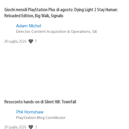
Giochi mensili PlayStation Plus di agosto: Dying Light 2 Stay Human:
Reloaded Edition, Big Walk, Signalis
Adam Michel
Director, Content Acquisition & Operations, SIE
Data
7
28 Luglio, 2026
di
pubblicazione:
Resoconto hands-on di Silent Hill: Townfall
Phil Hornshaw
PlayStation Blog Contributor
Data
3
29 Luglio, 2026