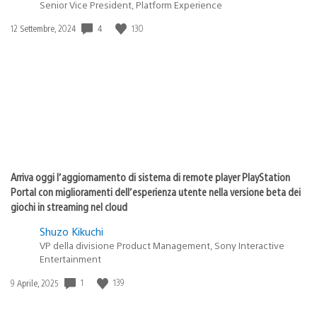
Senior Vice President, Platform Experience
Data
4
130
12 Settembre, 2024
di
pubblicazione:
Arriva oggi l’aggiornamento di sistema di remote player PlayStation
Portal con miglioramenti dell’esperienza utente nella versione beta dei
giochi in streaming nel cloud
Shuzo Kikuchi
VP della divisione Product Management, Sony Interactive
Entertainment
Data
1
139
9 Aprile, 2025
di
pubblicazione: