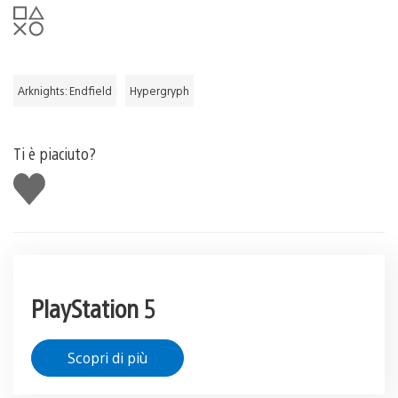
Arknights: Endfield
Hypergryph
Ti è piaciuto?
Mi
piace
PlayStation 5
Scopri di più