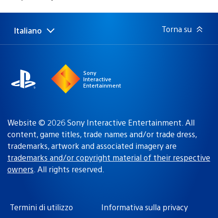
di
pubblicazione:
Torna su
Italiano
Seleziona
Regione
una
attuale:
Regione
Sony
Interactive
Entertainment
Website © 2026 Sony Interactive Entertainment. All
content, game titles, trade names and/or trade dress,
trademarks, artwork and associated imagery are
trademarks and/or copyright material of their respective
owners
. All rights reserved.
Termini di utilizzo
Informativa sulla privacy