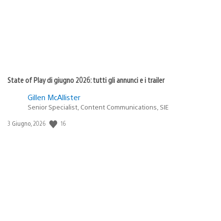
State of Play di giugno 2026: tutti gli annunci e i trailer
Gillen McAllister
Senior Specialist, Content Communications, SIE
Data
16
3 Giugno, 2026
di
pubblicazione: