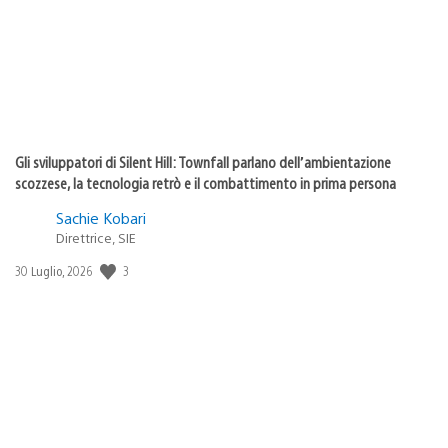
Gli sviluppatori di Silent Hill: Townfall parlano dell’ambientazione
scozzese, la tecnologia retrò e il combattimento in prima persona
Sachie Kobari
Direttrice, SIE
Data
3
30 Luglio, 2026
di
pubblicazione: