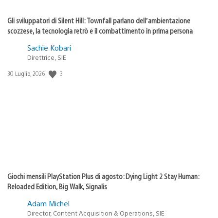
Gli sviluppatori di Silent Hill: Townfall parlano dell’ambientazione
scozzese, la tecnologia retrò e il combattimento in prima persona
Sachie Kobari
Direttrice, SIE
Data
3
30 Luglio, 2026
di
pubblicazione:
Giochi mensili PlayStation Plus di agosto: Dying Light 2 Stay Human:
Reloaded Edition, Big Walk, Signalis
Adam Michel
Director, Content Acquisition & Operations, SIE