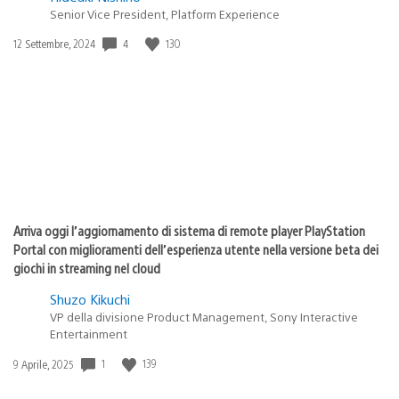
Senior Vice President, Platform Experience
Data
4
130
12 Settembre, 2024
di
pubblicazione:
Arriva oggi l’aggiornamento di sistema di remote player PlayStation
Portal con miglioramenti dell’esperienza utente nella versione beta dei
giochi in streaming nel cloud
Shuzo Kikuchi
VP della divisione Product Management, Sony Interactive
Entertainment
Data
1
139
9 Aprile, 2025
di
pubblicazione: