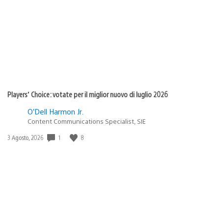
pubblicazione:
Players’ Choice: votate per il miglior nuovo di luglio 2026
O’Dell Harmon Jr.
Content Communications Specialist, SIE
Data
1
8
3 Agosto, 2026
di
pubblicazione: