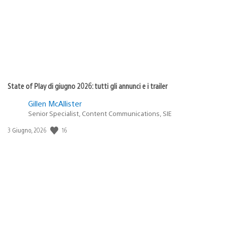
State of Play di giugno 2026: tutti gli annunci e i trailer
Gillen McAllister
Senior Specialist, Content Communications, SIE
Data
16
3 Giugno, 2026
di
pubblicazione: