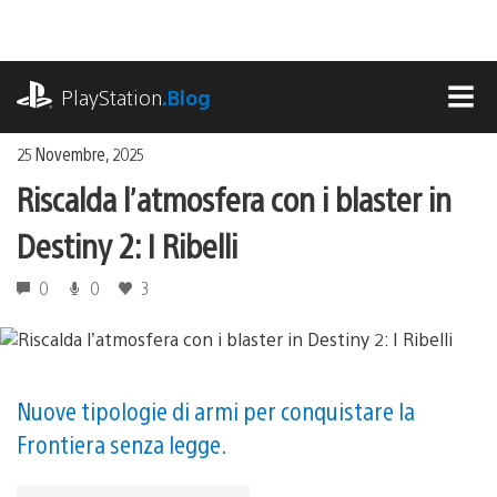
Salta
al
contenuto
playstation.com
PlayStation
.Blog
MEN
25 Novembre, 2025
Riscalda l’atmosfera con i blaster in
Destiny 2: I Ribelli
0
0
3
Nuove tipologie di armi per conquistare la
Frontiera senza legge.