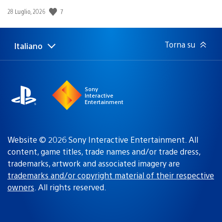
Data
7
28 Luglio, 2026
di
pubblicazione:
Torna su
Italiano
Seleziona
Regione
una
attuale:
Regione
Sony
Interactive
Entertainment
Website © 2026 Sony Interactive Entertainment. All
content, game titles, trade names and/or trade dress,
trademarks, artwork and associated imagery are
trademarks and/or copyright material of their respective
owners
. All rights reserved.