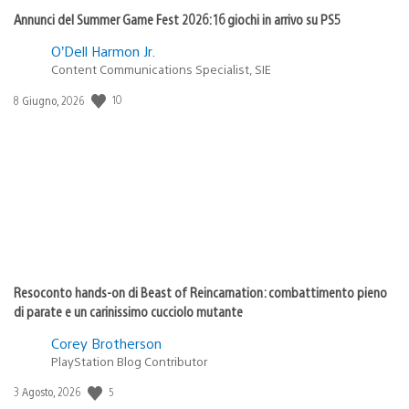
Annunci del Summer Game Fest 2026: 16 giochi in arrivo su PS5
O’Dell Harmon Jr.
Content Communications Specialist, SIE
Data
10
8 Giugno, 2026
di
pubblicazione:
Resoconto hands-on di Beast of Reincarnation: combattimento pieno
di parate e un carinissimo cucciolo mutante
Corey Brotherson
PlayStation Blog Contributor
Data
5
3 Agosto, 2026
di