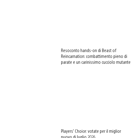
Resoconto hands-on di Beast of
Reincarnation: combattimento pieno di
parate e un carinissimo cucciolo mutante
Players’ Choice: votate per il miglior
nuovo di luglio 2026