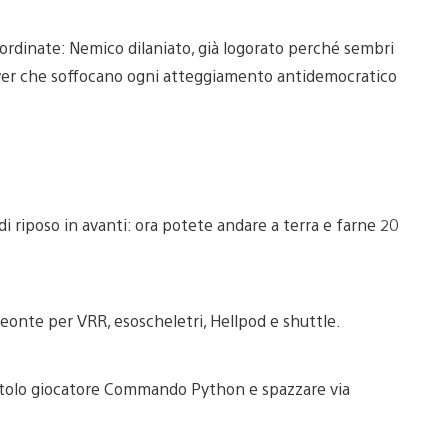
ordinate: Nemico dilaniato, già logorato perché sembri
lldiver che soffocano ogni atteggiamento antidemocratico
di riposo in avanti: ora potete andare a terra e farne 20
nte per VRR, esoscheletri, Hellpod e shuttle.
l titolo giocatore Commando Python e spazzare via