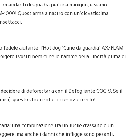
ai comandanti di squadra per una minigun, e siamo
n M-1000! Quest’arma a nastro con un’elevatissima
nsettacci.
ltro fedele aiutante, l’Hot dog “Cane da guardia” AX/FLAM-
lgere i vostri nemici nelle fiamme della Libertà prima di
ecidere di deforestarla con il Defogliante CQC-9. Se il
mici), questo strumento ci riuscirà di certo!
ria: una combinazione tra un fucile d’assalto e un
ggere, ma anche i danni che infligge sono pesanti,