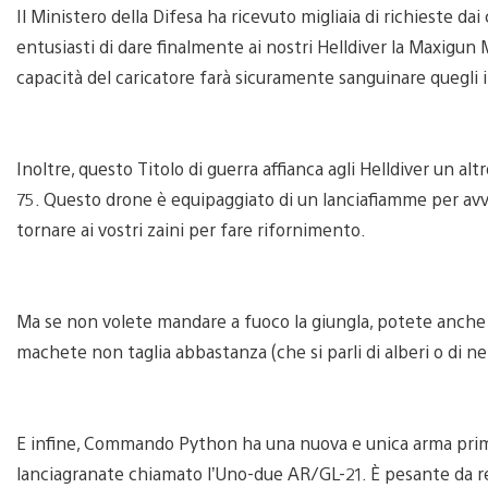
Il Ministero della Difesa ha ricevuto migliaia di richieste d
entusiasti di dare finalmente ai nostri Helldiver la Maxigu
capacità del caricatore farà sicuramente sanguinare quegli i
Inoltre, questo Titolo di guerra affianca agli Helldiver un a
75. Questo drone è equipaggiato di un lanciafiamme per avvo
tornare ai vostri zaini per fare rifornimento.
Ma se non volete mandare a fuoco la giungla, potete anche d
machete non taglia abbastanza (che si parli di alberi o di ne
E infine, Commando Python ha una nuova e unica arma prima
lanciagranate chiamato l’Uno-due AR/GL-21. È pesante da re