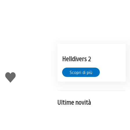
Helldivers 2
n
Scopri di più
Mi
piace
Ultime novità