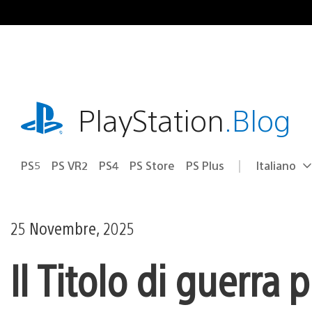
Salta
al
contenuto
playstation.com
PlayStation
.Blog
PS5
PS VR2
PS4
PS Store
PS Plus
Italiano
Seleziona
Regione
una
attuale:
Regione
25 Novembre, 2025
Il Titolo di guer