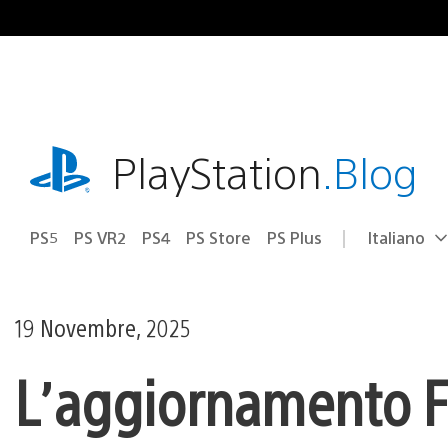
Salta
al
contenuto
playstation.com
PlayStation
.Blog
PS5
PS VR2
PS4
PS Store
PS Plus
Italiano
Seleziona
Regione
una
attuale:
Regione
19 Novembre, 2025
L’aggiornamento Fr