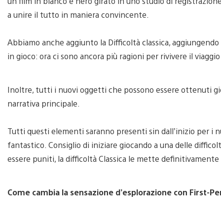
un film in bianco e nero girato in uno studio di registrazion
a unire il tutto in maniera convincente.
Abbiamo anche aggiunto la Difficoltà classica, aggiungendo un
in gioco: ora ci sono ancora più ragioni per rivivere il viaggio
Inoltre, tutti i nuovi oggetti che possono essere ottenuti g
narrativa principale.
Tutti questi elementi saranno presenti sin dall’inizio per i n
fantastico. Consiglio di iniziare giocando a una delle difficolt
essere puniti, la difficoltà Classica le mette definitivamente 
Come cambia la sensazione d’esplorazione con First-Pe