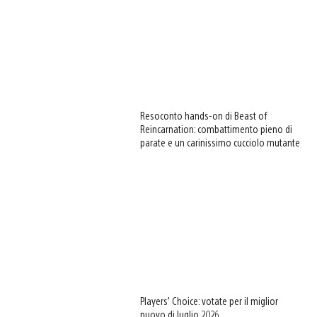
Resoconto hands-on di Beast of
Reincarnation: combattimento pieno di
parate e un carinissimo cucciolo mutante
Players’ Choice: votate per il miglior
nuovo di luglio 2026