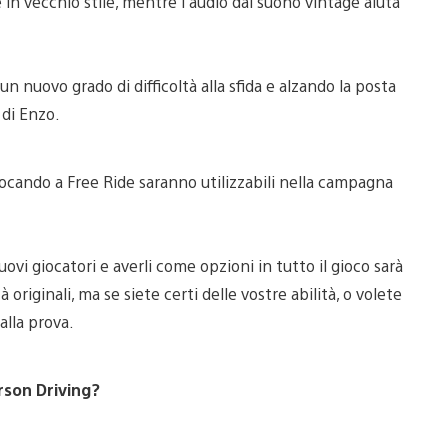
e in vecchio stile, mentre l’audio dal suono vintage aiuta
 nuovo grado di difficoltà alla sfida e alzando la posta
 di Enzo.
iocando a Free Ride saranno utilizzabili nella campagna
uovi giocatori e averli come opzioni in tutto il gioco sarà
à originali, ma se siete certi delle vostre abilità, o volete
alla prova.
rson Driving?