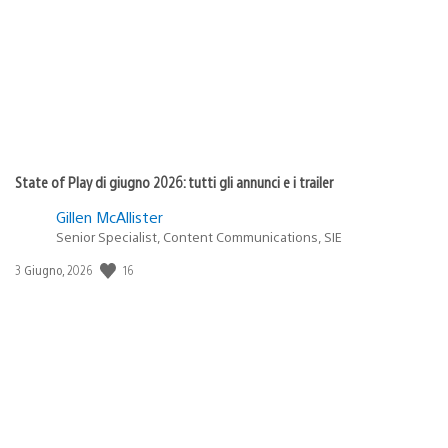
pubblicazione:
State of Play di giugno 2026: tutti gli annunci e i trailer
Gillen McAllister
Senior Specialist, Content Communications, SIE
Data
16
3 Giugno, 2026
di
pubblicazione: