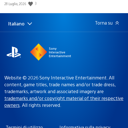
Data
3
28 Luglio, 2026
di
pubblicazione:
Torna su
Italiano
Seleziona
Regione
una
attuale:
Regione
Sony
Interactive
Entertainment
Website © 2026 Sony Interactive Entertainment. All
content, game titles, trade names and/or trade dress,
trademarks, artwork and associated imagery are
trademarks and/or copyright material of their respective
owners
. All rights reserved.
Termini di utilizzo
Informativa sulla privacy