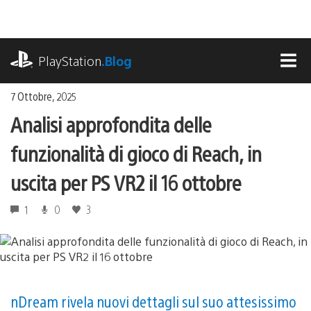
Salta
al
contenuto
playstation.com
PlayStation
.Blog
MEN
7 Ottobre, 2025
Analisi approfondita delle
funzionalità di gioco di Reach, in
uscita per PS VR2 il 16 ottobre
1
0
3
nDream rivela nuovi dettagli sul suo attesissimo