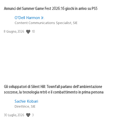
Annunci del Summer Game Fest 2026: 16 giochi in arrivo su PS5
O’Dell Harmon Jr.
Content Communications Specialist, SIE
Data
10
8 Giugno, 2026
di
pubblicazione:
Gli sviluppatori di Silent Hill: Townfall parlano dell’ambientazione
scozzese, la tecnologia retrò e il combattimento in prima persona
Sachie Kobari
Direttrice, SIE
Data
3
30 Luglio, 2026