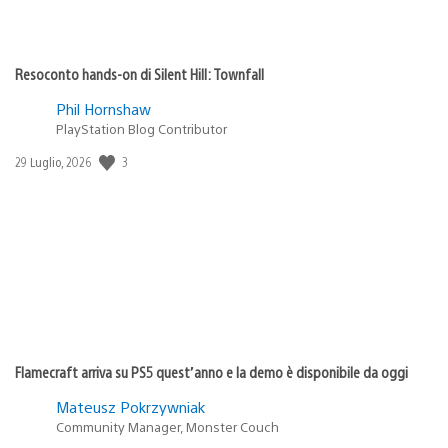
Resoconto hands-on di Silent Hill: Townfall
Phil Hornshaw
PlayStation Blog Contributor
Data
3
29 Luglio, 2026
di
pubblicazione:
Flamecraft arriva su PS5 quest’anno e la demo è disponibile da oggi
Mateusz Pokrzywniak
Community Manager, Monster Couch