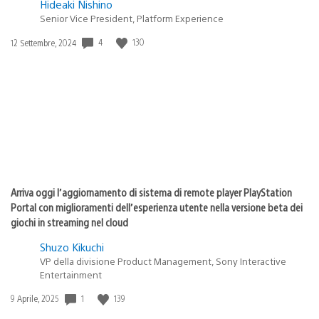
Hideaki Nishino
Senior Vice President, Platform Experience
Data
4
130
12 Settembre, 2024
di
pubblicazione:
Arriva oggi l’aggiornamento di sistema di remote player PlayStation
Portal con miglioramenti dell’esperienza utente nella versione beta dei
giochi in streaming nel cloud
Shuzo Kikuchi
VP della divisione Product Management, Sony Interactive
Entertainment
Data
1
139
9 Aprile, 2025
di