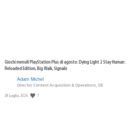
di
pubblicazione:
Giochi mensili PlayStation Plus di agosto: Dying Light 2 Stay Human:
Reloaded Edition, Big Walk, Signalis
Adam Michel
Director, Content Acquisition & Operations, SIE
Data
7
28 Luglio, 2026
di
pubblicazione: