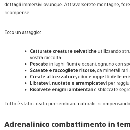
dettagli immersivi ovunque. Attraverserete montagne, foreste
ricompense.
Ecco un assaggio:
Catturate creature selvatiche
utilizzando str
vostra raccolta
Pescate
in laghi, fiumi e oceani, ognuno con sp
Scavate e raccogliete risorse
, da minerali rar
Create attrezzature, cibo e oggetti delle mi
Libratevi, nuotate e arrampicatevi
per raggiu
Risolvete enigmi ambientali
e sbloccate segret
Tutto è stato creato per sembrare naturale, ricompensando l
Adrenalinico combattimento in tem