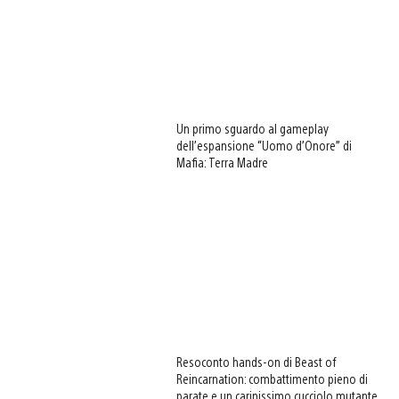
Un primo sguardo al gameplay
dell’espansione “Uomo d’Onore” di
Mafia: Terra Madre
Resoconto hands-on di Beast of
Reincarnation: combattimento pieno di
parate e un carinissimo cucciolo mutante