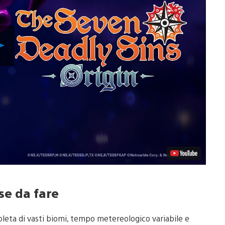
Riproduci
video
se da fare
pleta di vasti biomi, tempo metereologico variabile e