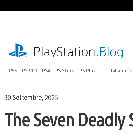
Salta
al
contenuto
playstation.com
PlayStation
.Blog
PS5
PS VR2
PS4
PS Store
PS Plus
Italiano
Seleziona
Regione
una
attuale:
Regione
30 Settembre, 2025
The Seven Deadly Si