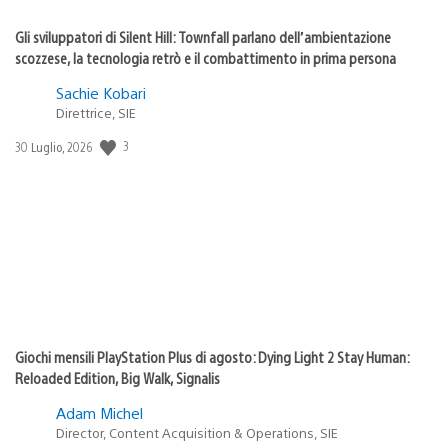
Gli sviluppatori di Silent Hill: Townfall parlano dell’ambientazione
scozzese, la tecnologia retrò e il combattimento in prima persona
Sachie Kobari
Direttrice, SIE
Data
3
30 Luglio, 2026
di
pubblicazione:
Giochi mensili PlayStation Plus di agosto: Dying Light 2 Stay Human:
Reloaded Edition, Big Walk, Signalis
Adam Michel
Director, Content Acquisition & Operations, SIE