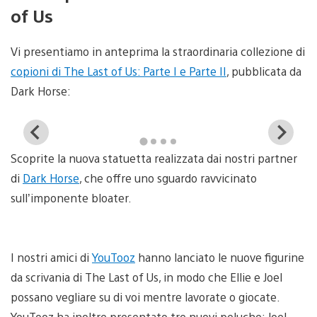
of Us
Vi presentiamo in anteprima la straordinaria collezione di
copioni di The Last of Us: Parte I e Parte II
, pubblicata da
Dark Horse:
View
Vi
and
a
Scoprite la nuova statuetta realizzata dai nostri partner
download
d
image
i
di
Dark Horse
, che offre uno sguardo ravvicinato
sull’imponente bloater.
I nostri amici di
YouTooz
hanno lanciato le nuove figurine
da scrivania di The Last of Us, in modo che Ellie e Joel
possano vegliare su di voi mentre lavorate o giocate.
YouTooz ha inoltre presentato tre nuovi peluche: Joel,