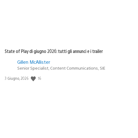
State of Play di giugno 2026: tutti gli annunci e i trailer
Gillen McAllister
Senior Specialist, Content Communications, SIE
Data
16
3 Giugno, 2026
di
pubblicazione: