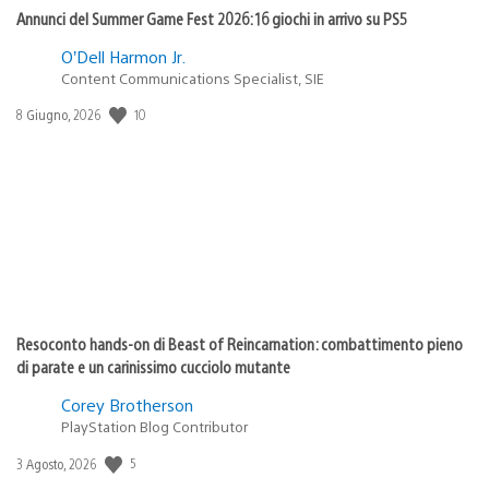
Annunci del Summer Game Fest 2026: 16 giochi in arrivo su PS5
O’Dell Harmon Jr.
Content Communications Specialist, SIE
Data
10
8 Giugno, 2026
di
pubblicazione:
Resoconto hands-on di Beast of Reincarnation: combattimento pieno
di parate e un carinissimo cucciolo mutante
Corey Brotherson
PlayStation Blog Contributor
Data
5
3 Agosto, 2026
di