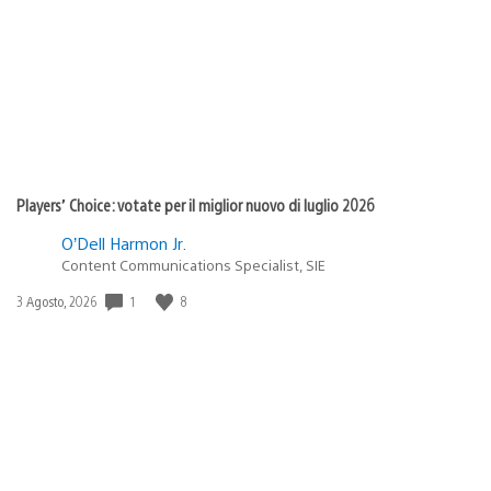
pubblicazione:
Players’ Choice: votate per il miglior nuovo di luglio 2026
O’Dell Harmon Jr.
Content Communications Specialist, SIE
Data
1
8
3 Agosto, 2026
di
pubblicazione: