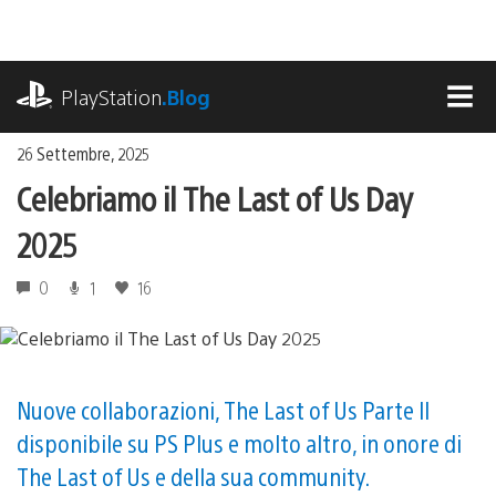
Salta
al
contenuto
playstation.com
PlayStation
.Blog
MEN
26 Settembre, 2025
Celebriamo il The Last of Us Day
2025
0
1
16
Nuove collaborazioni, The Last of Us Parte II
disponibile su PS Plus e molto altro, in onore di
The Last of Us e della sua community.