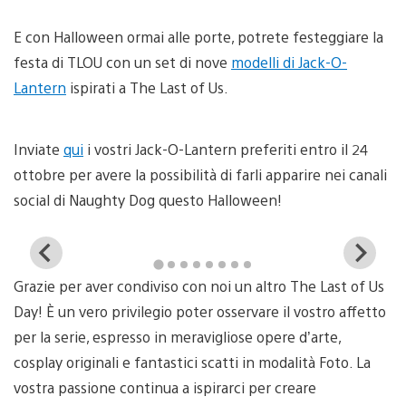
E con Halloween ormai alle porte, potrete festeggiare la
festa di TLOU con un set di nove
modelli di Jack-O-
Lantern
ispirati a The Last of Us.
Inviate
qui
i vostri Jack-O-Lantern preferiti entro il 24
ottobre per avere la possibilità di farli apparire nei canali
social di Naughty Dog questo Halloween!
View
Vi
and
a
Grazie per aver condiviso con noi un altro The Last of Us
download
d
image
i
Day! È un vero privilegio poter osservare il vostro affetto
per la serie, espresso in meravigliose opere d’arte,
cosplay originali e fantastici scatti in modalità Foto. La
vostra passione continua a ispirarci per creare