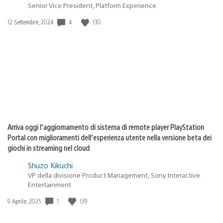
Senior Vice President, Platform Experience
Data
4
130
12 Settembre, 2024
di
pubblicazione:
Arriva oggi l’aggiornamento di sistema di remote player PlayStation
Portal con miglioramenti dell’esperienza utente nella versione beta dei
giochi in streaming nel cloud
Shuzo Kikuchi
VP della divisione Product Management, Sony Interactive
Entertainment
Data
1
139
9 Aprile, 2025
di
pubblicazione: