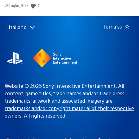
Data
7
28 Luglio, 2026
di
pubblicazione:
Torna su
Italiano
Seleziona
Regione
una
attuale:
Regione
Sony
Interactive
Entertainment
Website © 2026 Sony Interactive Entertainment. All
content, game titles, trade names and/or trade dress,
trademarks, artwork and associated imagery are
trademarks and/or copyright material of their respective
owners
. All rights reserved.