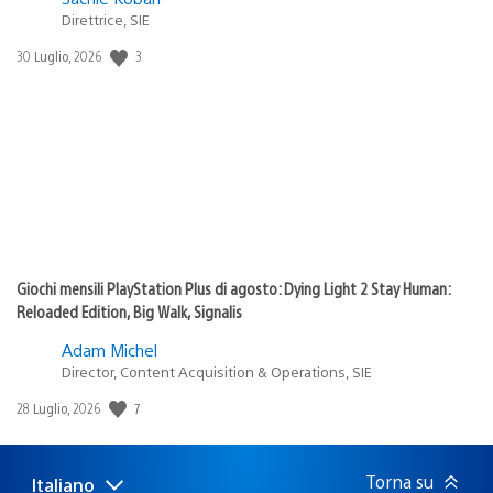
Direttrice, SIE
Data
3
30 Luglio, 2026
di
pubblicazione:
Giochi mensili PlayStation Plus di agosto: Dying Light 2 Stay Human:
Reloaded Edition, Big Walk, Signalis
Adam Michel
Director, Content Acquisition & Operations, SIE
Data
7
28 Luglio, 2026
di
pubblicazione:
Torna su
Italiano
Seleziona
Regione