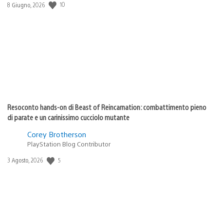
Data
10
8 Giugno, 2026
di
pubblicazione:
Resoconto hands-on di Beast of Reincarnation: combattimento pieno
di parate e un carinissimo cucciolo mutante
Corey Brotherson
PlayStation Blog Contributor
Data
5
3 Agosto, 2026
di
pubblicazione: