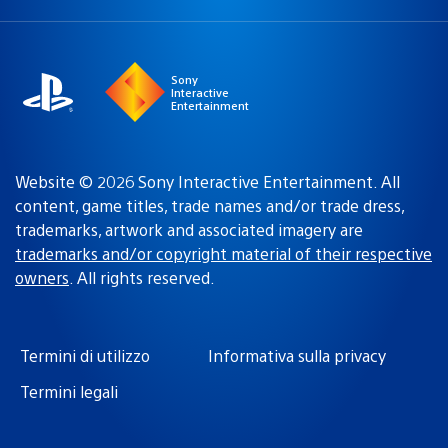
una
attuale:
Regione
Sony
Interactive
Entertainment
Website © 2026 Sony Interactive Entertainment. All
content, game titles, trade names and/or trade dress,
trademarks, artwork and associated imagery are
trademarks and/or copyright material of their respective
owners
. All rights reserved.
Termini di utilizzo
Informativa sulla privacy
Termini legali