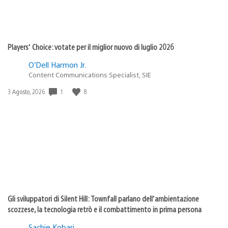
Players’ Choice: votate per il miglior nuovo di luglio 2026
O’Dell Harmon Jr.
Content Communications Specialist, SIE
Data
1
8
3 Agosto, 2026
di
pubblicazione:
Gli sviluppatori di Silent Hill: Townfall parlano dell’ambientazione
scozzese, la tecnologia retrò e il combattimento in prima persona
Sachie Kobari