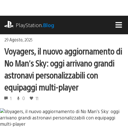
Salta
al
contenuto
playstation.com
PlayStation
.Blog
MEN
29 Agosto, 2025
Voyagers, il nuovo aggiornamento di
No Man’s Sky: oggi arrivano grandi
astronavi personalizzabili con
equipaggi multi-player
1
0
11