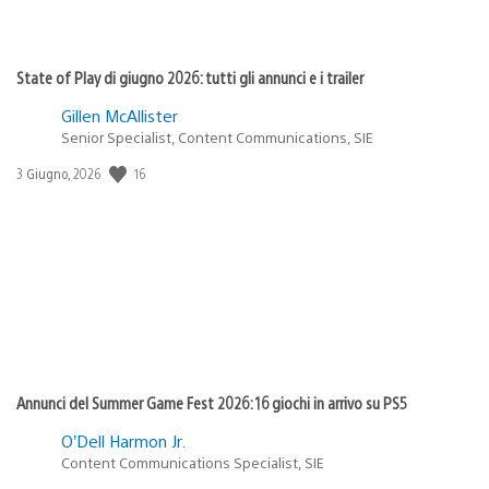
State of Play di giugno 2026: tutti gli annunci e i trailer
Gillen McAllister
Senior Specialist, Content Communications, SIE
Data
16
3 Giugno, 2026
di
pubblicazione:
Annunci del Summer Game Fest 2026: 16 giochi in arrivo su PS5
O’Dell Harmon Jr.
Content Communications Specialist, SIE