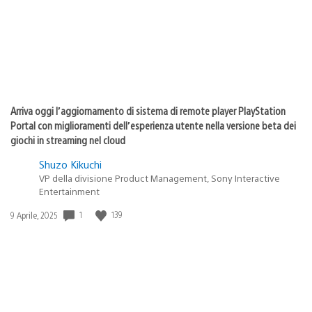
Arriva oggi l’aggiornamento di sistema di remote player PlayStation
Portal con miglioramenti dell’esperienza utente nella versione beta dei
giochi in streaming nel cloud
Shuzo Kikuchi
VP della divisione Product Management, Sony Interactive
Entertainment
Data
1
139
9 Aprile, 2025
di
pubblicazione: